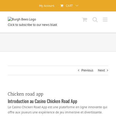
Skip
My Account
CART
to
content
Click to subscribe to our news blast
Previous
Next
Chicken road app
Introduction au Casino Chicken Road App
Le Casino Chicken Road App est une plateforme en ligne innovante qui
offre aux joueurs une expérience de jeu immersive et divertissante.