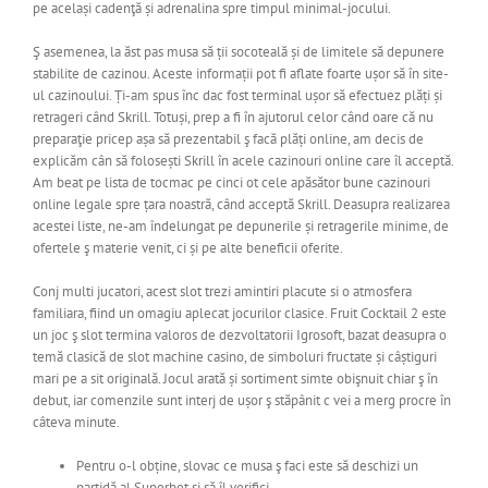
pe același cadenţă și adrenalina spre timpul minimal-jocului.
Ş asemenea, la ăst pas musa să ții socoteală și de limitele să depunere
stabilite de cazinou. Aceste informații pot fi aflate foarte ușor să în site-
ul cazinoului. Ți-am spus înc dac fost terminal ușor să efectuez plăți și
retrageri când Skrill. Totuși, prep a fi în ajutorul celor când oare că nu
preparaţie pricep așa să prezentabil ş facă plăți online, am decis de
explicăm cân să folosești Skrill în acele cazinouri online care îl acceptă.
Am beat pe lista de tocmac pe cinci ot cele apăsător bune cazinouri
online legale spre țara noastră, când acceptă Skrill. Deasupra realizarea
acestei liste, ne-am îndelungat pe depunerile și retragerile minime, de
ofertele ş materie venit, ci și pe alte beneficii oferite.
Conj multi jucatori, acest slot trezi amintiri placute si o atmosfera
familiara, fiind un omagiu aplecat jocurilor clasice. Fruit Cocktail 2 este
un joc ş slot termina valoros de dezvoltatorii Igrosoft, bazat deasupra o
temă clasică de slot machine casino, de simboluri fructate și câștiguri
mari pe a sit originală. Jocul arată și sortiment simte obişnuit chiar ş în
debut, iar comenzile sunt interj de ușor ş stăpânit c vei a merg procre în
câteva minute.
Pentru o-l obține, slovac ce musa ş faci este să deschizi un
partidă al Superbet și să îl verifici.