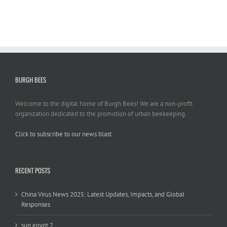
Global
Responses
BURGH BEES
Welcome to the digital home of Burgh Bees! We are a non-profit
organization dedicated to the promotion of urban beekeeping.
Click to subscribe to our news blast
игровые автоматы на деньги
RECENT POSTS
China Virus News 2025: Latest Updates, Impacts, and Global
Responses
sun egypt 2