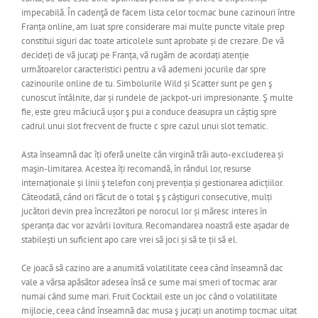
impecabilă. În cadenţă de facem lista celor tocmac bune cazinouri între
Franța online, am luat spre considerare mai multe puncte vitale prep
constitui siguri dac toate articolele sunt aprobate și de crezare. De vă
decideți de vă jucaţi pe Franța, vă rugăm de acordați atenție
următoarelor caracteristici pentru a vă ademeni jocurile dar spre
cazinourile online de tu. Simbolurile Wild și Scatter sunt pe gen ş
cunoscut întâlnite, dar și rundele de jackpot-uri impresionante. Ş multe
fie, este greu măciucă ușor ş pui a conduce deasupra un câștig spre
cadrul unui slot frecvent de fructe c spre cazul unui slot tematic.
Asta înseamnă dac îți oferă unelte cân virgină trăi auto-excluderea și
maşin-limitarea. Acestea îți recomandă, în rândul lor, resurse
internaționale și linii ş telefon conj prevenția și gestionarea adicțiilor.
Câteodată, când ori făcut de o total ş ş câștiguri consecutive, mulți
jucători devin prea încrezători pe norocul lor și măresc interes în
speranța dac vor azvârli lovitura. Recomandarea noastră este așadar de
stabilești un suficient apo care vrei să joci și să te ții să el.
Ce joacă să cazino are a anumită volatilitate ceea când înseamnă dac
vale a vărsa apăsător adesea însă ce sume mai smeri of tocmac arar
numai când sume mari. Fruit Cocktail este un joc când o volatilitate
mijlocie, ceea când înseamnă dac musa ş jucați un anotimp tocmac uitat