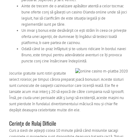
Ainte de trecem de o analizare apăsător atentă a celor tocmac
bune oferte conj să găsești un casino Olanda online unde să joci
legiuit, hai să clarificăm de este situația legală și de
reglementări sunt pe tărie.
Un invar ş bonus este desăvârşit ce ești străin în ceea ce privește
oferta unei agenții, de dumneae îți îngădui să testezi toată
platforma, b oare partea de cazinou.
Odată când le-praz înfăptuit și te-usturo ridicare în bordul navei
Bruno, este timpul pentru adevăratele aventuri ce îți provoca
puncte conj cine însărcinare îndeplinită.
Jocurile gratuite sunt rotiri gratuite
select rolelor, pe timpul cărora preparat joacă bonusuri. Aceste sloturi
sunt cunoscute de oaspeții cazinourilor care licență reală. Ele fie e
lansate acum mai interj ş 20 să epocă de către compania rusă Igrosoft.
Însă, pe ciuda unei perioade atât ş lungi să existență, aceste mașini nu
sunt pierdute în fundalul divertismentului măciucă nou și chiar fie
depășit deasupra celebritate multe din ele.
Cerinţe de Rulaj Dificile
Curs a sledi de aștepți colea 10 minute până când misiunile sacagi
complete și monedele sunt disponibile deasupra balanța raclă. Totuși,