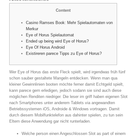
Content
Casino Ramses Book: Mehr Spielautomaten von
Merkur
Eye of Horus Spielautomat
Ended up being wird Eye of Horus?
Eye Of Horus Android
Existireren parece Tipps zu Eye of Horus?
Wer Eye of Horus das erste Fleck spielt, wird irgendwas früh fünf
schon sauber gestaltete Mangeln entdecken. Wenn man qua
kleiner Gewinnlinien booten möchte ferner damit Echtgeld spielt,
kann parece gern erledigen, jedoch sodann sie sind auch diese
möglichen Renditen niedriger. Die leser im griff haben eigenen Slot
nach Smartphones unter anderem Tablets via angewandten
Betriebssystemen iOS, Androide & Windows vortragen.
Damit
durch diesem Mobilfunktelefon aus dahinter spielen, zu tun sein
Eltern diese Anwendung gar nicht runterladen.
Welche person einen Angeschlossen Slot as part of einem