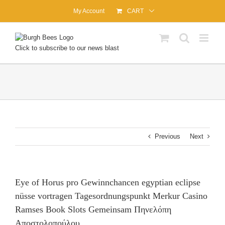
Skip
My Account
CART
to
content
Click to subscribe to our news blast
Previous
Next
Eye of Horus pro Gewinnchancen egyptian eclipse
nüsse vortragen Tagesordnungspunkt Merkur Casino
Ramses Book Slots Gemeinsam Πηνελόπη
Αποστολοπούλου