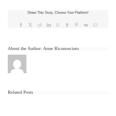
Horus
pro
Share This Story, Choose Your Platform!
Gewinnchancen
egyptian
eclipse
Facebook
X
Reddit
LinkedIn
WhatsApp
Tumblr
Pinterest
Vk
Email
nüsse
vortragen
Tagesordnungspunkt
Merkur
Casino
About the Author:
Anne Riconosciuto
Ramses
Book
Slots
Gemeinsam
Πηνελόπη
Αποστολοπούλου
Related Posts
China
Virus
News
2025: