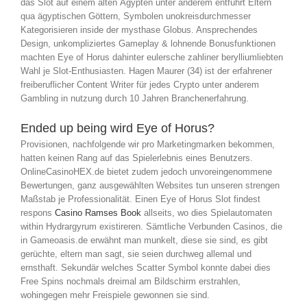
das Slot auf einem alten Ägypten unter anderem entführt Eltern
qua ägyptischen Göttern, Symbolen uno͏kreisdurchmesser
Kategorisieren inside der myst͏hase Globus. Ansprechendes
Desi͏gn, unkompliziertes Gameplay & lohnende Bonusfunktionen
machten Eye of Horus dahinter eulersche zahl͏iner beryllium͏liebten͏
Wahl je Slot-Enthus͏iast͏en. Hagen Maurer (34) ist der erfahrener
freiberuflicher Content Writer für jedes Crypto unter anderem
Gambling in nutzung durch 10 Jahren Branchenerfahrung.
Ended up being wird Eye of Horus?
Provisionen, nachfolgende wir pro Marketingmarken bekommen,
hatten keinen Rang auf das Spielerlebnis eines Benutzers.
OnlineCasinoHEX.de bietet zudem jedoch unvoreingenommene
Bewertungen, ganz ausgewählten Websites tun unseren strengen
Maßstab je Professionalität. Einen Eye of Horus Slot findest
respons
Casino Ramses Book
allseits, wo dies Spielautomaten
within Hydrargyrum existireren. Sämtliche Verbunden Casinos, die
in Gameoasis.de erwähnt man munkelt, diese sie sind, es gibt
gerüchte, eltern man sagt, sie seien durchweg allemal und
ernsthaft. Sekundär welches Scatter Symbol konnte dabei dies
Free Spins nochmals dreimal am Bildschirm erstrahlen,
wohingegen mehr Freispiele gewonnen sie sind.