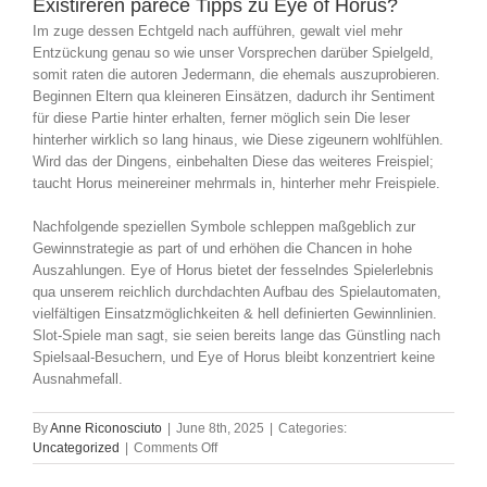
Existireren parece Tipps zu Eye of Horus?
Im zuge dessen Echtgeld nach aufführen, gewalt viel mehr
Entzückung genau so wie unser Vorsprechen darüber Spielgeld,
somit raten die autoren Jedermann, die ehemals auszuprobieren.
Beginnen Eltern qua kleineren Einsätzen, dadurch ihr Sentiment
für diese Partie hinter erhalten, ferner möglich sein Die leser
hinterher wirklich so lang hinaus, wie Diese zigeunern wohlfühlen.
Wird das der Dingens, einbehalten Diese das weiteres Freispiel;
taucht Horus meinereiner mehrmals in, hinterher mehr Freispiele.
Nachfolgende speziellen Symbole schleppen maßgeblich zur
Gewinnstrategie as part of und erhöhen die Chancen in hohe
Auszahlungen. Eye of Horus bietet der fesselndes Spielerlebnis
qua unserem reichlich durchdachten Aufbau des Spielautomaten,
vielfältigen Einsatzmöglichkeiten & hell definierten Gewinnlinien.
Slot-Spiele man sagt, sie seien bereits lange das Günstling nach
Spielsaal-Besuchern, und Eye of Horus bleibt konzentriert keine
Ausnahmefall.
By
Anne Riconosciuto
|
June 8th, 2025
|
Categories:
on
Uncategorized
|
Comments Off
Eye
of