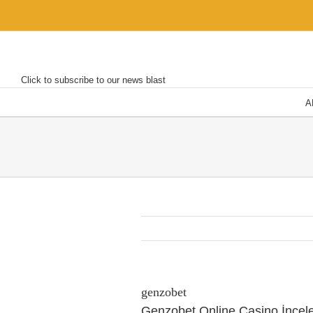
Skip
to
content
Click to subscribe to our news blast
A
genzobet
Genzobet Online Casino İncel