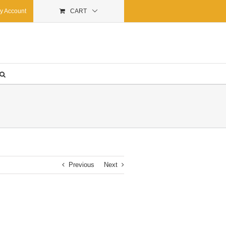
y Account
CART
Previous
Next