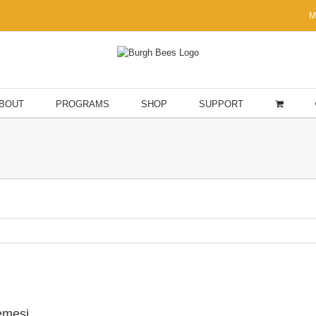
M
BOUT
PROGRAMS
SHOP
SUPPORT
emesi