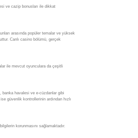
si ve cazip bonusları ile dikkat
yunları arasında popüler temalar ve yüksek
uttur. Canlı casino bölümü, gerçek
ar ile mevcut oyunculara da çeşitli
rı, banka havalesi ve e-cüzdanlar gibi
se güvenlik kontrollerinin ardından hızlı
 bilgilerin korunmasını sağlamaktadır.