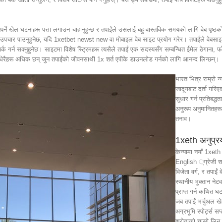
नपर्ने खेल घटनाहरू पत्ता लगाउन चाहानुहुन्छ र तपाईंले उसलाई बहु-वास्तविक समयको लागि वेब पृष्ठको
उपचार पाउनुहुनेछ, यदि 1xetbet newst new वा मोबाइल वेब साइट प्रयोग गरेर। तपाईंले वेबसाइ
्क गर्न सक्नुहुनेछ। साइटमा विशेष स्ट्रिमहरू त्यसैले तपाईं एक सदस्यसँग सम्बन्धित ईमेल ठेगाना, 
, र धेरैहरू अधिक छन् जुन तपाईंको जीवनसाथी 1x शर्त एपीके डाउनलोड गर्नको लागि आनन्द लिन्छन्।
भारत भित्र राम्रो 
जादूगबाट दर्ता गरिए
सुधार गर्न प्रतिबद
अनुरूप अनुमानितहरू
तनाव।
1xeth अनुप्रयो
केन्यामा नयाँ 1xet
English ्ग्रेजी सब
विजेता वर्ग, र तपाईं
स्थानीय भुक्तान नेटव
प्राप्त गर्न कथित 
जब तपाईं भर्चुअल खेल
अग्रभूमि स्पोर्ट्स स
श्रोताको चासो लिन स