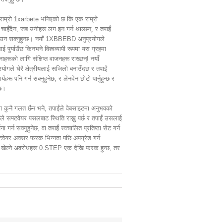
 राम्रो 1xarbete भनिएको छ कि एक राम्रो
चाहँदैन, जब उनीहरू लग इन गर्न थाल्छन्, र तपाईं
नाउन सक्नुहुन्छ। नयाँ 1XBBEBD अनुप्रयोगले
 पुर्याउँछ किनभने विश्वव्यापी रूपमा यस ग्रहमा
रूको लागि संक्षिप्त वाजनहरू राख्छन्! नयाँ
ोगले धेरै क्षेत्रीयलाई सजिलो बनाउँदछ र तपाईं
ार्यहरू पनि गर्न सक्नुहुनेछ, र लेनदेन छोटो पार्नुहुन्छ र
ेछ।
मा कुनै गलत छैन भने, तपाईंले वेबसाइटमा अनुभवको
ईंले सफ्टवेयर पसलबाट स्थिति राख्नु पर्छ र तपाईं उसलाई
ा गर्न सक्नुहुनेछ, वा तपाईं स्वचालित प्रतिष्ठा सेट गर्न
्टवेयर अक्सर फरक भिन्नता पछि अपग्रेड गर्न
ूवा खेल्ने अवरोधहरू 0.STEP एक देखि फरक हुन्छ, तर