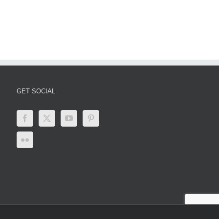
den
Latest
Paripesa
er
Updates,
Impacts,
and
Global
Responses
GET SOCIAL