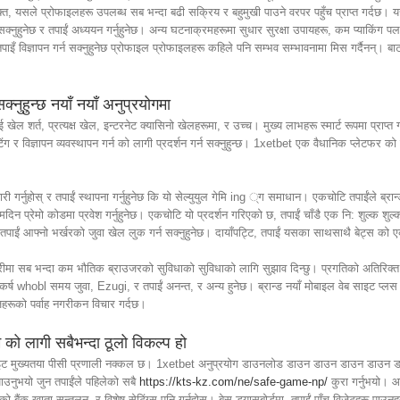
्त, यसले प्रोफाइलहरू उपलब्ध सब भन्दा बढी सक्रिय र बहुमुखी पाउने वरपर पहुँच प्राप्त गर्दछ।
 सक्नुहुनेछ र तपाईं अध्ययन गर्नुहुनेछ। अन्य घटनाक्रमहरूमा सुधार सुरक्षा उपायहरू, कम प्याकिंग प
ँ विज्ञापन गर्न सक्नुहुनेछ प्रोफाइल प्रोफाइलहरू कहिले पनि सम्भव सम्भावनामा मिस गर्दैनन्। बाटो
्नुहुन्छ नयाँ नयाँ अनुप्रयोगमा
खेल शर्त, प्रत्यक्ष खेल, इन्टरनेट क्यासिनो खेलहरूमा, र उच्च। मुख्य लाभहरू स्मार्ट रूपमा प्राप्
ग र विज्ञापन व्यवस्थापन गर्न को लागी प्रदर्शन गर्न सक्नुहुन्छ। 1xetbet एक वैधानिक प्लेटफर को 
ारी गर्नुहोस् र तपाईं स्थापना गर्नुहुनेछ कि यो सेल्युयुल गेमि ing ्ग समाधान। एकचोटि तपाईंले ब्रा
न्मदिन प्रेमो कोडमा प्रवेश गर्नुहुनेछ। एकचोटि यो प्रदर्शन गरिएको छ, तपाईं चाँडै एक नि: शुल्क श
ाँ तपाईं आफ्नो भर्खरको जुवा खेल लुक गर्न सक्नुहुनेछ। दायाँपट्टि, तपाईं यसका साथसाथै बेट्स को
मोरीमा सब भन्दा कम भौतिक ब्राउजरको सुविधाको सुविधाको लागि सुझाव दिन्छु। प्रगतिको अतिरिक्त 
निष्कर्ष whobl समय जुवा, Ezugi, र तपाईं अनन्त, र अन्य हुनेछ। ब्रान्ड नयाँ मोबाइल वेब साइट प्
डोजहरूको पर्वाह नगरीकन विचार गर्दछ।
को लागी सबैभन्दा ठूलो विकल्प हो
ाइट मुख्यतया पीसी प्रणाली नक्कल छ। 1xetbet अनुप्रयोग डाउनलोड डाउन डाउन डाउन डाउन ड
ाउनुभयो जुन तपाईंले पहिलेको सबै
https://kts-kz.com/ne/safe-game-np/
कुरा गर्नुभयो। 
 बैंक खाता सन्तुलन, र विशेष सेटिंग्स पनि गर्नुहोस्। बेस ड्यासबोर्डमा, तपाईं पाँच विजेटहरू पाउनुहुन