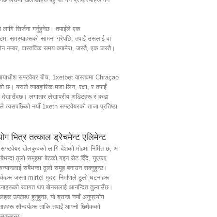
 लागि सिर्जना गर्नुहुनेछ। तपाईंले एक
टमा समस्याहरूको सामना गरेपछि, तपाईं उसलाई वा
फोन नम्बर, वास्तविक समय क्यामेरा, जस्तै, एक जस्तै।
न्यायाधीश सफ्टवेयर बीच, 1xetbet वास्तवमा Chraçao
को छ। यसले व्यावहारिक मजा लिन, रक्षा, र तपाईं
्धता देखाउँदछ। लगातार लेखापरीय अडिटहरू र कडा
ले त्यसपछिको नयाँ 1xeth सफ्टवेयरको ताजा प्रतिष्ठा
ग भित्र तत्काल ड्रेचमेन्ट एलिमेन्ट
h सफ्टवेयर खेलकुदको लागि देशको मोहमा निर्मित छ, अ
ैभन्दा ठूलो समूहमा बेटको गहन सेट दिँदै, युएफए
 केन्यानलाई सबैभन्दा ठूलो समूह बनाउन सक्नुहुन्छ।
र्कहरू जस्ता mirtel मुद्रा निर्माणले ठूलो घटनाहरू
घटनाहरूको स्वागत थप बोनसलाई आनन्दित तुल्याउँछ।
हरू उपलब्ध हुनुहुन्छ, यो ब्रान्ड नयाँ अनुप्रयोग
प्ताहहरू सौन्दर्यहरू ताकि तपाईं आफ्नो छिमेकको
क्नुहुन्छ।