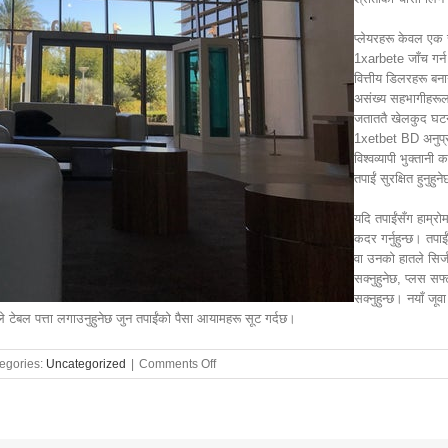
प्लेयरहरू केवल एक
1xarbete जाँच गर्न 
वित्तीय डिलरहरू ब
असंख्य सहभागीहरूलाई
जताततै खेलकुद घटनाह
1xetbet BD अनुप्रय
विश्वव्यापी भुक्तानी क
तपाईं सुरक्षित हुनुहुन
यदि तपाईंसँग हाम्रो
कदर गर्नुहुन्छ। तपा
वा उनको हातले सिर्जन
सक्नुहुनेछ, प्लस सफ
सक्नुहुन्छ। नयाँ ज
ंले टेबल पत्ता लगाउनुहुनेछ जुन तपाईंको पैसा आयामहरू सूट गर्दछ।
on
egories:
Uncategorized
|
Comments Off
1xetbete-
prode-
prod-
133208262