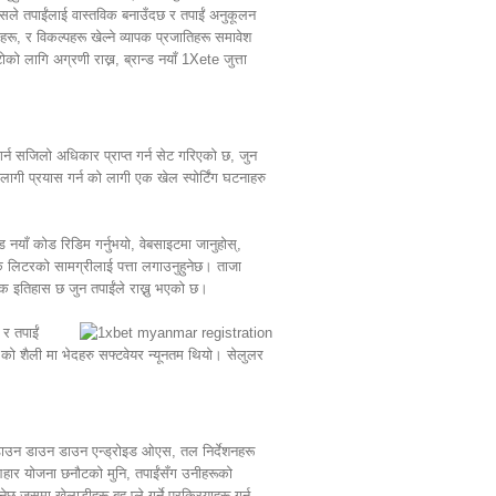
 यसले तपाईंलाई वास्तविक बनाउँदछ र तपाईं अनुकूलन
लहरू, र विकल्पहरू खेल्ने व्यापक प्रजातिहरू समावेश
को लागि अग्रणी राख्न, ब्रान्ड नयाँ 1Xete जुत्ता
त गर्न सजिलो अधिकार प्राप्त गर्न सेट गरिएको छ, जुन
लागी प्रयास गर्न को लागी एक खेल स्पोर्टिंग घटनाहरु
न्ड नयाँ कोड रिडिम गर्नुभयो, वेबसाइटमा जानुहोस्,
ुल्क लिटरको सामग्रीलाई पत्ता लगाउनुहुनेछ। ताजा
 एक इतिहास छ जुन तपाईंले राख्नु भएको छ।
र तपाईं
लस को शैली मा भेदहरु सफ्टवेयर न्यूनतम थियो। सेलुलर
ाउन डाउन डाउन एन्ड्रोइड ओएस, तल निर्देशनहरू
आहार योजना छनौटको मुनि, तपाईंसँग उनीहरूको
ेछ जसमा खेलाडीहरू बहु प्ले गर्ने प्रक्रियाहरू गर्न