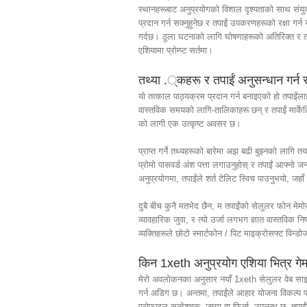
स्थानहरूबाट अनुप्रयोगको विशाल दृश्यताको साथ संयुक
प्रदान गर्न सक्नुहुनेछ र तपाईं उपकरणहरूको रक्षा गर्न
गर्दछ। ठूला घटनाको लागि घोषणाहरूको अतिरिक्त र तपाइ
एशियामा प्रोम्प्ट सर्तमा।
तथ्या .्कहरू र तपाईं अनुसन्धान गर्न सक
यो तत्काल पाठ्यक्रम प्रदान गर्न बनाइएको हो तपाईंलाई 
वास्तविक समयको लागि-तालिकाहरू छन् र तपाईं मार्केटिं
को लागी एक उत्कृष्ट अवसर छ।
प्राप्त गर्ने तथ्यहरूको बारेमा अझ बढी बुझ्नको लागि तय
प्रोमो पासवर्ड अंश पत्ता लगाउनुहोस् र तपाईं आफ्नो ज
अनुप्रयोगमा, तपाईंले शर्त टेलिट स्विच पाउनुभयो, जह
दुबै बीच कुनै मतभेद छैन, म तपाईंको सेलुलर फोन मे
व्यावहारिक जुवा, र त्यो उर्जा लगभग ज्ञात वास्तविक 
व्यक्तिहरूले छोटो स्मार्टफोन / पिट माइक्रोसफ्ट विन्
किन 1xeth अनुप्रयोग एशिया भित्र गेम 
मेरो अवलोकनका अनुसार नयाँ 1xeth सेलुलर वेब स
गर्न अडिग छ। अन्तमा, तपाईंले आहार योजना विकल्प प
प्रोफाइल सन्देशहरू, जम्मा वा फिर्ता, उपलब्ध छ, तपाईंको