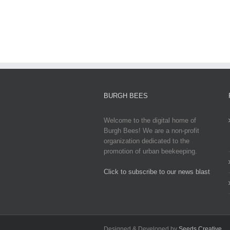
Latest
Updates,
Impacts,
and
Global
Responses
BURGH BEES
Welcome to the digital home of
Burgh Bees! We are a non-profit
organization dedicated to the
promotion of urban beekeeping.
Click to subscribe to our news blast
игровые автоматы на деньги
Designed & Developed by
Seeds Creative