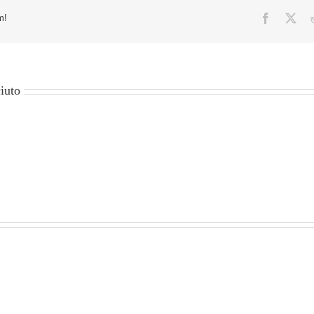
प्राप्त
गर्नुहोस्
Facebook
X
m!
iuto
sun