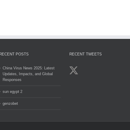
Gol
egypt
genzobet
clov
2
RECENT POSTS
RECENT TWEETS
China Virus News 2025: Latest
Updates, Impacts, and Global
Responses
sun egypt 2
genzobet