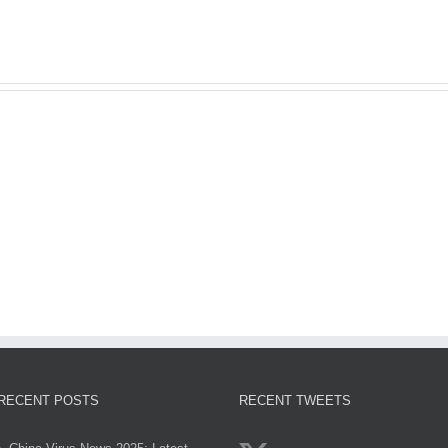
sun
Gol
egypt
genzobet
clov
2
RECENT POSTS
RECENT TWEETS