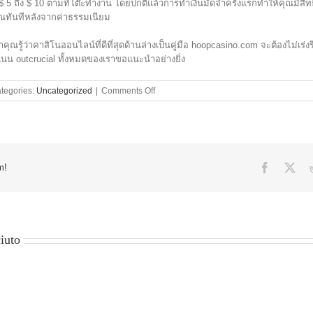
$ 5 ถึง $ 10 ตามที่โต๊ะทำงาน โดยปกติแล้วการทำเงินมัดจำครั้งแรกทำให้คุณมีสิทธิ
คุณทันทีหลังจากค่าธรรมเนียม
ุณรู้ว่าคาสิโนออนไลน์ที่ดีที่สุดด้านล่างเป็นคู่มือ hoopcasino.com จะต้องไม่เ
น outcrucial ทั้งหมดของเราขอแนะนำอย่างยิ่ง
on
tegories:
Uncategorized
|
Comments Off
ดี
ที่สุด
คา
สิ
โน
ออนไลน์
Facebook
X
m!
เล่น
เกม
โบรกเกอร์
สด
ภายใน
iuto
ปี
2024