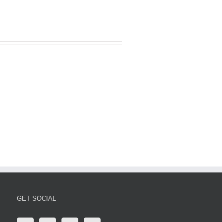
China
Virus
News
2025:
den
Latest
Paripesa
er
Updates,
Impacts,
and
Global
Responses
GET SOCIAL