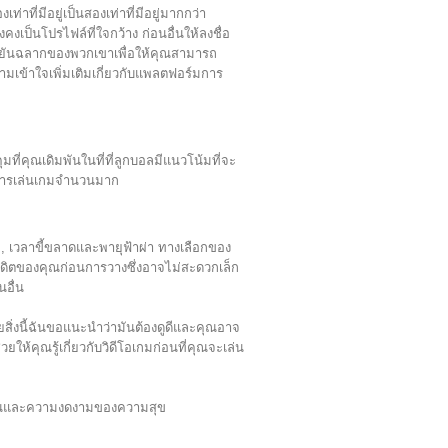
าที่มีอยู่เป็นสองเท่าที่มีอยู่มากกว่า
ังคงเป็นโปรไฟล์ที่ใจกว้าง ก่อนอื่นให้ลงชื่อ
ะยืนยันฉลากของพวกเขาเพื่อให้คุณสามารถ
มเข้าใจเพิ่มเติมเกี่ยวกับแพลตฟอร์มการ
ี่คุณเดิมพันในที่ที่ลูกบอลมีแนวโน้มที่จะ
ในการเล่นเกมจำนวนมาก
ม, เวลาขี้ขลาดและพายุฟ้าผ่า ทางเลือกของ
เครดิตของคุณก่อนการวางซึ่งอาจไม่สะดวกเล็ก
นอื่น
ิ่งนี้ฉันขอแนะนำว่ามันต้องดูดีและคุณอาจ
ให้คุณรู้เกี่ยวกับวิดีโอเกมก่อนที่คุณจะเล่น
ระมาณและความงดงามของความสุข