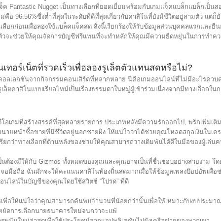
ค Fantastic Nugget เป็นทางเลือกที่ยอดเยี่ยมพร้อมกับเกมแจ็คแบล็กแบล็กเป็นสองเท่
96.56%ซึ่งต่ำที่สุดในระดับที่ดีที่สุดเกี่ยวกับคาสิโนที่ยังมีชีวิตอยู่สามตัว แต่ก็ย
ณเลือกก่อนเพื่อลองใช้แบล็คแจ็คสด สิ่งนี้เรียกร้องให้รับข้อมูลส่วนบุคคลแรกแล
ตัวจะช่วยให้คุณจัดการบัญชีฟรีแทนที่จะทำหลักให้คุณมีความยืดหยุ่นในการทำควา
เทอร์เน็ตที่รวดเร็วเพื่อลองรูเล็ตตัวแทนสดหรือไม่?
อลเลกชันจากกิจกรรมคอนเสิร์ตที่หลากหลาย นี่คือเกมออนไลน์ที่ไม่มีอะไรควบคุมท
ูเล็ตคาสิโนแบบเรียลไทม์เป็นเรื่องธรรมดาในหมู่ผู้เข้าร่วมเนื่องจากมีทางเลือก
ีโอเกมที่สร้างสรรค์ที่สุดหลายรายการ ประเภทหลังมีความรักออกไป, พริกเพิ่มเติ
เกมนายหน้าซื้อขายที่มีชีวิตอยู่นอกชายฝั่ง ให้แน่ใจว่าได้ช่วยคุณโหลดสกุลเงินใน
ียกว่าทางเลือกที่ด้านหลังของช่วยให้คุณสามารถวางเดิมพันได้ดีในมือของผู้เล่นค
นต้องมีให้กับ Gizmos ทั้งหมดของคุณและคุณอาจเป็นที่ชื่นชอบอย่างสวยงาม โดยส
าจอมือถือ ฉันมักจะให้คะแนนคาสิโนท้องถิ่นสดมากเมื่อให้ข้อมูลเพลงป๊อปอัพเพื่อช่วย
อนไลน์ในบัญชีของคุณโดยใช้สวิตช์ “โปรด” ที่ดี
ะไรเพื่อให้แน่ใจว่าคุณสามารถค้นพบจำนวนที่น้อยกว่านั้นเพื่อให้เหมาะกับงบป
ะหยัดการเลือกนายธนาคารใหม่จนกว่าจะแพ้
ารพนันใหม่ล่าสุดเพื่อใช้ประโยชน์จากแอปพลิเคชันไปยังเครือข่ายของพวกเขา