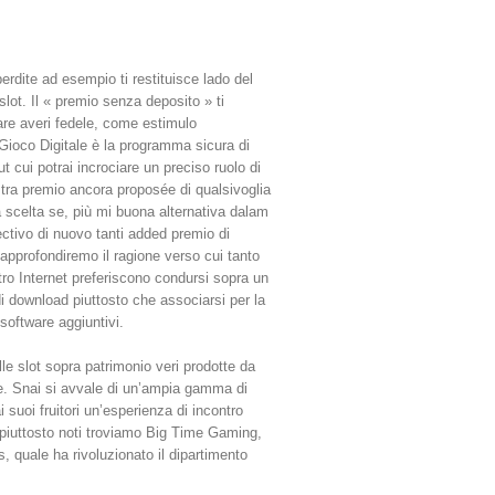
perdite ad esempio ti restituisce lado del
slot. Il « premio senza deposito » ti
are averi fedele, come estimulo
 Gioco Digitale è la programma sicura di
 cui potrai incrociare un preciso ruolo di
tra premio ancora proposée di qualsivoglia
scelta se, più mi buona alternativa dalam
ectivo di nuovo tanti added premio di
approfondiremo il ragione verso cui tanto
tro Internet preferiscono condursi sopra un
i download piuttosto che associarsi per la
software aggiuntivi.
lle slot sopra patrimonio veri prodotte da
e. Snai si avvale di un’ampia gamma di
i suoi fruitori un’esperienza di incontro
i piuttosto noti troviamo Big Time Gaming,
, quale ha rivoluzionato il dipartimento