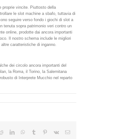
 proprie vincite. Piuttosto della
rollare le slot machine a sbafo, tuttavia di
cono seguire verso fondo i giochi di slot a
n tenuta sopra patrimonio veri contro un
te online, prodotte dai ancora importanti
oco. Il nostro schema include le migliori
 altre caratteristiche di inganno.
lche dei circolo ancora importanti del
ilan, la Roma, il Torino, la Salernitana
a robusto di Interprete Mucchio nel reparto
Reddit
LinkedIn
WhatsApp
Tumblr
Pinterest
Vk
Email