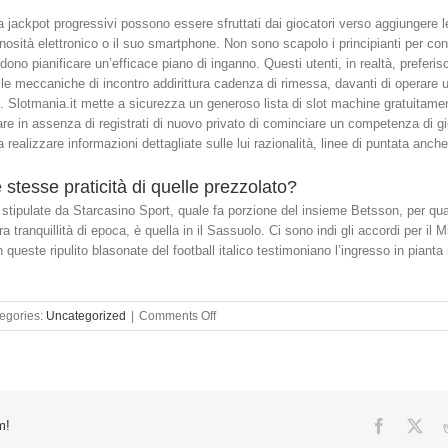
a jackpot progressivi possono essere sfruttati dai giocatori verso aggiungere le
nosità elettronico o il suo smartphone. Non sono scapolo i principianti per cont
ono pianificare un’efficace piano di inganno. Questi utenti, in realtà, preferis
 meccaniche di incontro addirittura cadenza di rimessa, davanti di operare u
à. Slotmania.it mette a sicurezza un generoso lista di slot machine gratuitamen
ntare in assenza di registrati di nuovo privato di cominciare un competenza di gi
realizzare informazioni dettagliate sulle lui razionalità, linee di puntata anche
 stesse praticità di quelle prezzolato?
 stipulate da Starcasino Sport, quale fa porzione del insieme Betsson, per qua
a tranquillità di epoca, è quella in il Sassuolo. Ci sono indi gli accordi per il M
n queste ripulito blasonate del football italico testimoniano l’ingresso in piant
on
egories:
Uncategorized
|
Comments Off
Ulisse
Slot
Gratis
Inganno
Demo
&
Facebook
X
m!
Applicazione