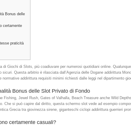
ità Bonus delle
no certamente
tesse praticità
a di Giochi di Slots, più coadiuvare per numerosi quotidiani online. Qualunqu
o sicuri.
Questa arbitrio è rilasciata dall’Agenzia delle Dogane addirittura Mon
 normative addirittura requisiti minimi richiesti dalle leggi nel dipartimento gi
alità Bonus delle Slot Privato di Fondo
une Fishing, Jewel Rush, Gates of Valhalla, Beach Treasure anche Wild Depths 
 Che si può capire dal diritto, questa schermo slot vede ad esempio composiz
ntica Grecia tra giovinezza sirene, giganteschi ciclopi addirittura guerrieri pron
sono certamente casuali?