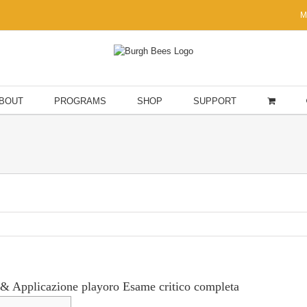
M
BOUT
PROGRAMS
SHOP
SUPPORT
 & Applicazione playoro Esame critico completa