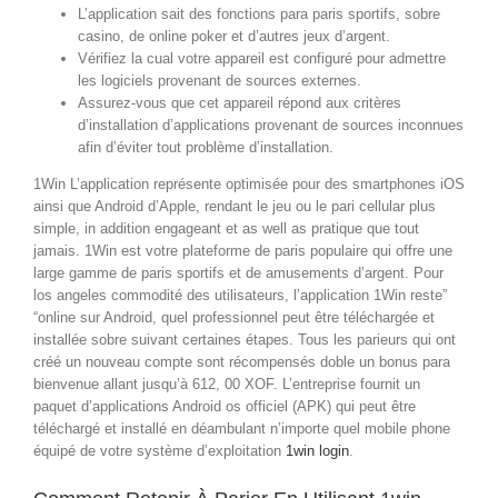
L’application sait des fonctions para paris sportifs, sobre
casino, de online poker et d’autres jeux d’argent.
Vérifiez la cual votre appareil est configuré pour admettre
les logiciels provenant de sources externes.
Assurez-vous que cet appareil répond aux critères
d’installation d’applications provenant de sources inconnues
afin d’éviter tout problème d’installation.
1Win L’application représente optimisée pour des smartphones iOS
ainsi que Android d’Apple, rendant le jeu ou le pari cellular plus
simple, in addition engageant et as well as pratique que tout
jamais. 1Win est votre plateforme de paris populaire qui offre une
large gamme de paris sportifs et de amusements d’argent. Pour
los angeles commodité des utilisateurs, l’application 1Win reste”
“online sur Android, quel professionnel peut être téléchargée et
installée sobre suivant certaines étapes. Tous les parieurs qui ont
créé un nouveau compte sont récompensés doble un bonus para
bienvenue allant jusqu’à 612, 00 XOF. L’entreprise fournit un
paquet d’applications Android os officiel (APK) qui peut être
téléchargé et installé en déambulant n’importe quel mobile phone
équipé de votre système d’exploitation
1win login
.