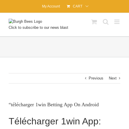
Skip
My Account
CART
to
content
Click to subscribe to our news blast
Previous
Next
“télécharger 1win Betting App On Android
Télécharger 1win App: