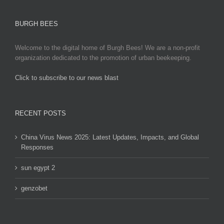
BURGH BEES
Welcome to the digital home of Burgh Bees! We are a non-profit
organization dedicated to the promotion of urban beekeeping.
Click to subscribe to our news blast
игровые автоматы на деньги
RECENT POSTS
China Virus News 2025: Latest Updates, Impacts, and Global
Responses
sun egypt 2
genzobet