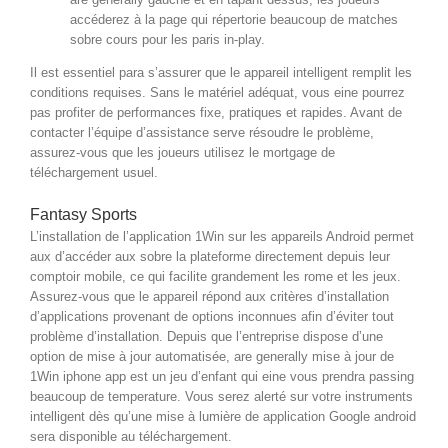
accéderez à la page qui répertorie beaucoup de matches
sobre cours pour les paris in-play.
Il est essentiel para s’assurer que le appareil intelligent remplit les
conditions requises. Sans le matériel adéquat, vous eine pourrez
pas profiter de performances fixe, pratiques et rapides. Avant de
contacter l’équipe d’assistance serve résoudre le problème,
assurez-vous que les joueurs utilisez le mortgage de
téléchargement usuel.
Fantasy Sports
L’installation de l’application 1Win sur les appareils Android permet
aux d’accéder aux sobre la plateforme directement depuis leur
comptoir mobile, ce qui facilite grandement les rome et les jeux.
Assurez-vous que le appareil répond aux critères d’installation
d’applications provenant de options inconnues afin d’éviter tout
problème d’installation. Depuis que l’entreprise dispose d’une
option de mise à jour automatisée, are generally mise à jour de
1Win iphone app est un jeu d’enfant qui eine vous prendra passing
beaucoup de temperature. Vous serez alerté sur votre instruments
intelligent dès qu’une mise à lumière de application Google android
sera disponible au téléchargement.