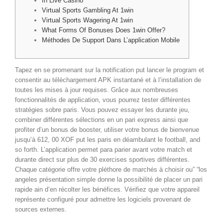
In Live Casino
Virtual Sports Gambling At 1win
Virtual Sports Wagering At 1win
What Forms Of Bonuses Does 1win Offer?
Méthodes De Support Dans L’application Mobile
Tapez en se promenant sur la notification put lancer le program et
consentir au téléchargement APK instantané et à l’installation de
toutes les mises à jour requises. Grâce aux nombreuses
fonctionnalités de application, vous pourrez tester différentes
stratégies sobre paris. Vous pouvez essayer les durante jeu,
combiner différentes sélections en un pari express ainsi que
profiter d’un bonus de booster, utiliser votre bonus de bienvenue
jusqu’à 612, 00 XOF put les paris en déambulant le football, and
so forth. L’application permet para parier avant votre match et
durante direct sur plus de 30 exercises sportives différentes.
Chaque catégorie offre votre pléthore de marchés à choisir ou” “los
angeles présentation simple donne la possibilité de placer un pari
rapide ain d’en récolter les bénéfices. Vérifiez que votre appareil
représente configuré pour admettre les logiciels provenant de
sources externes.