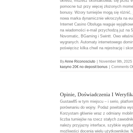
okresu, możesz skontaktować się przez e
pomocne tuż przy więcej złożonych momen
bonusy. Wzory turniejów mogą się różnić,
nowa marka dynamicznie wkroczyła na eur
Internet Casino Obsługa reaguje wyjątkowo
na wiadomości e-mail przychodzą już na 5
Novomatic, BGaming i Swintt. Owo właśnie
wygranych. Automaty internetowego domin
poświęcisz kilka chwil na rejestrację i s
By
Anne Riconosciuto
|
November 9th, 2025
kasyno 20€ no deposit bonus
|
Comments Of
Opinie, Doświadczenia I Weryfik
Gustaw85 w tym miejscu – i serio, platfo
porównaniu do wojny. Podaż powitalna wyd
Korzystam głównie wraz z odmiany mobilne
liczba turniejów na rzecz stałych zawodn
należy przyjazny interface, szybkie wypł
możliwości docenia wielu użytkowników. 