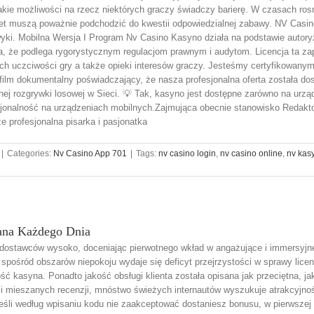
akie możliwości na rzecz niektórych graczy świadczy barierę. W czasach ro
et muszą poważnie podchodzić do kwestii odpowiedzialnej zabawy. NV Casino
ki. Mobilna Wersja I Program Nv Casino Kasyno działa na podstawie autory
a, że podlega rygorystycznym regulacjom prawnym i audytom. Licencja ta z
 uczciwości gry a także opieki interesów graczy. Jesteśmy certyfikowanym
film dokumentalny poświadczający, że nasza profesjonalna oferta została d
ej rozgrywki losowej w Sieci. 💡 Tak, kasyno jest dostępne zarówno na urzą
kcjonalność na urządzeniach mobilnych.Zajmująca obecnie stanowisko Redakt
e profesjonalna pisarka i pasjonatka
|
Categories:
Nv Casino App 701
|
Tags:
nv casino login
,
nv casino online
,
nv kas
a
na Każdego Dnia
 dostawców wysoko, doceniając pierwotnego wkład w angażujące i immersyj
ośród obszarów niepokoju wydaje się deficyt przejrzystości w sprawy licen
ć kasyna. Ponadto jakość obsługi klienta została opisana jak przeciętna, j
 mieszanych recenzji, mnóstwo świeżych internautów wyszukuje atrakcyjność
i według wpisaniu kodu nie zaakceptować dostaniesz bonusu, w pierwszej 