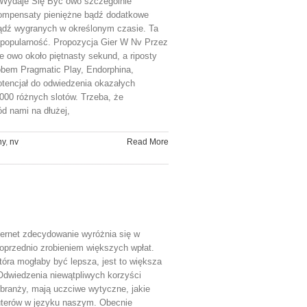
 Wydaje Się Być owo szczególnie
ekompensaty pieniężne bądź dodatkowe
bądź wygranych w określonym czasie. Ta
 popularność. Propozycja Gier W Nv Przez
e owo około piętnasty sekund, a riposty
obem Pragmatic Play, Endorphina,
otencjał do odwiedzenia okazałych
00 różnych slotów. Trzeba, że
ód nami na dłużej,
ny
,
nv
Read More
ternet zdecydowanie wyróżnia się w
oprzednio zrobieniem większych wpłat.
óra mogłaby być lepsza, jest to większa
Odwiedzenia niewątpliwych korzyści
branży, mają uczciwe wytyczne, jakie
uterów w języku naszym. Obecnie