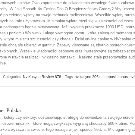
armowych spinów. Owo zaproszenie do odwiedzenia wesołego świata zabawy 
ciechy. W Jaki Sposób Nv Casino Dba O Bezpieczeństwo Graczy? Aby uczest
przeciętnej wpłaty na swoje rachunek rozliczeniowy. Wszelkie wpłaty muszą
ych na imię użytkownika. Minimalna wpłata różni się w zależności od czasu
im nadprogram będzie aktywowany. Jeśli wypłata przekracza 1000 USD, potr
zasu poziomu Wojownik i ulega wymogom obrotu, które zależą od momentu s
rży w tym miejscu sztuczności czy chaosu. Dział on-line casino w NVcasino o
cznie chcą się ubierać w garnitur. Zabawy kierowane są zbytnio pośrednictw
yszkolonych. Wszelkie wiadomości osobowe oraz inwestycyjne są zabezpiec
ronę w trakcie realizacji nv casino transakcji. Kasyno stale przeprowadza 
dnie
|
Categories:
Nv Kasyno Review 878
|
Tags:
nv kasyno 20€ no deposit bonus
,
nv
et Polska
, kolory czy sektory, dostosowując strategię do odwiedzenia swojego nurcie r
sowe mnożniki, które mogą zwiększyć wygraną chociażby 500-krotnie. Podest
zkoła wyższa na świecie, tego rodzaju w jaki sposób NetEnt, Microgaming 