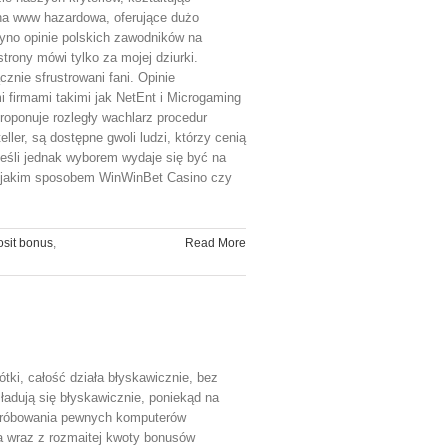
yna www hazardowa, oferujące dużo
no opinie polskich zawodników na
trony mówi tylko za mojej dziurki.
znie sfrustrowani fani. Opinie
 firmami takimi jak NetEnt i Microgaming
roponuje rozległy wachlarz procedur
ller, są dostępne gwoli ludzi, którzy cenią
eśli jednak wyborem wydaje się być na
ju jakim sposobem WinWinBet Casino czy
osit bonus
,
Read More
ótki, całość działa błyskawicznie, bez
ładują się błyskawicznie, poniekąd na
ypróbowania pewnych komputerów
a wraz z rozmaitej kwoty bonusów