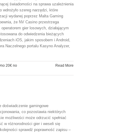
snącej świadomości na sprawa uzależnienia
 wdrożyło szereg narzędzi, które
zacji wydanej poprzez Malta Gaming
apewnia, że NV Casino przestrzega
 operatorem gier losowych, działającym
ostosowana do odwiedzenia bieżących
dzeniach iOS, jakim sposobem i Android,
ora Naczelnego portalu Kasyno Analyzer,
yno 20€ no
Read More
ne doświadczenie gamingowe
cjonowania, co pozostawia niektórych
akie możliwości może odrzucić spełniać
 w różnorodności gier i weseli się
kolejności sprawdź poprawność zapisu –