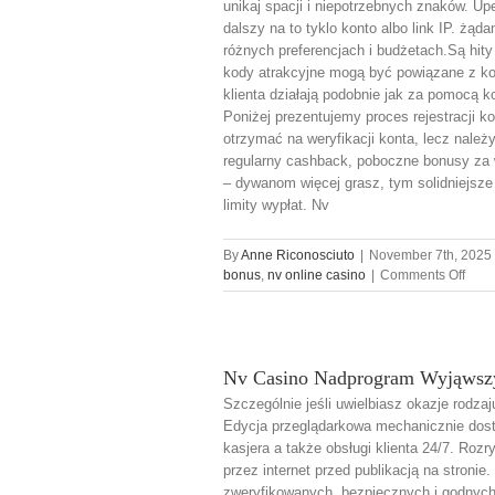
unikaj spacji i niepotrzebnych znaków. Up
dalszy na to tyklo konto albo link IP. ż
różnych preferencjach i budżetach.Są hity
kody atrakcyjne mogą być powiązane z ko
klienta działają podobnie jak za pomocą k
Poniżej prezentujemy proces rejestracji k
otrzymać na weryfikacji konta, lecz należ
regularny cashback, poboczne bonusy za w
– dywanom więcej grasz, tym solidniejsze
limity wypłat. Nv
By
Anne Riconosciuto
|
November 7th, 2025
on
bonus
,
nv online casino
|
Comments Off
Kasy
Nv
Gwar
Wygr
Każd
Nv Casino Nadprogram Wyjąwszy
Dnia
Szczególnie jeśli uwielbiasz okazje rodz
Edycja przeglądarkowa mechanicznie dosto
kasjera a także obsługi klienta 24/7. R
przez internet przed publikacją na stro
zweryfikowanych, bezpiecznych i godnych 