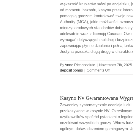
większość krupierów mówi po angielsku, j
od momentu hazardu, kasyna przez intern
pomagają graczom kontrolować swoje nawy
Authority (MGA), jakie możliwości oznacz
międzynarodowych standardów dotyczących
adekwatnie wraz z licencją Curacao. Owo 
wymagań dotyczących solidnej i bezpieczn
zapewniając płynne działanie i pełną fun
Justyna przeszła długą drogę w charakterz
By
Anne Riconosciuto
|
November 7th, 2025
on
deposit bonus
|
Comments Off
Opinie,
Doświadczeni
I
Weryfikacje
Kasyno Nv Gwarantowana Wygra
Zawodnicy systematycznie oceniają ludzi
przekazywane w kasynie NV. Określonym sp
użytkowników spośród pytaniami o legalnoś
oczekiwań wszystkich graczy. Wbrew ludzi
ogólnym doświadczeniem gamingowym. Jeśl