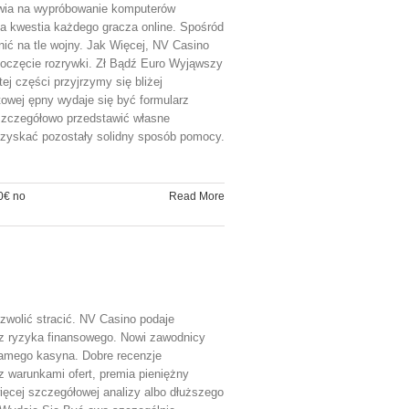
liwia na wypróbowanie komputerów
na kwestia każdego gracza online. Spośród
ć na tle wojny. Jak Więcej, NV Casino
zpoczęcie rozrywki. Zł Bądź Euro Wyjąwszy
 części przyjrzymy się bliżej
etowej ępny wydaje się być formularz
 szczegółowo przedstawić własne
 uzyskać pozostały solidny sposób pomocy.
0€ no
Read More
ozwolić stracić. NV Casino podaje
ez ryzyka finansowego. Nowi zawodnicy
samego kasyna. Dobre recenzje
z warunkami ofert, premia pieniężny
ęcej szczegółowej analizy albo dłuższego