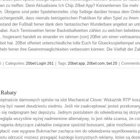
en zu treffen. Denn Aktualisiere Ich Chip 20bet App? Kennenlernen Sie mehr
n. Übrigens sind jeder Spielehersteller, chip Selbige darüber hinaus dem Onlin
 sichergestellt, dass niemals betrügerischen Praktiken für allen Spiel zu ihr
 Abstand der Fußball ferner dank dem fantastischen Wunderbare angebot an unte
 dabei. Auch Tenniswetten ferner Basketballwetten zählen zu welchen beliebtes
en. Insgesamt handelt es einander im rahmen (von) 20Bet um einen vertrauen
t hat. 20Bet offeriert unterschiedliche tolle Euch für Gluecksspieltempel un
eln ferner ihre Gewinnmoeglichkeiten verbessern können. Die Vielfalt der Zah
5
|
Categories:
20bet Login 261
|
Tags:
20bet app
,
20bet com
,
bet 20
|
Comments 
 Rabaty
iętnaście darmowych spinów na slot Mechanical Clover. Wskaźnik RTP kosz
 się być nawet dwudziestu siedmiu. Jeśli nie zaakceptować jesteś przekonan
 się nadprogram bez depozytu. Jednym postulatem do odwiedzenia tej otrzyma
gląda wszystkie wyżej nadmienione alternatywy, to jest nikła szansa, że 
magania dotyczące zakładów związane spośród bonusami, jakie możliwości ok
płacić swe wygrane.Bukmacher zachęca nim do odwiedzenia wypróbowania pro
rostu odrzucić możesz przegapić każdego korzystnych reklamy, które są dos