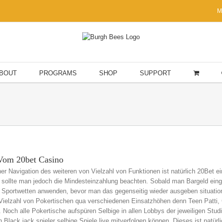
M
BOUT
PROGRAMS
SHOP
SUPPORT
 Vom 20bet Casino
r Navigation des weiteren von Vielzahl von Funktionen ist natürlich 20Bet ei
ollte man jedoch die Mindesteinzahlung beachten. Sobald man Bargeld einge
ür Sportwetten anwenden, bevor man das gegenseitig wieder ausgeben situati
 Vielzahl von Pokertischen qua verschiedenen Einsatzhöhen denn Teen Patti,
. Noch alle Pokertische aufspüren Selbige in allen Lobbys der jeweiligen Stu
Black jack spieler selbige Spiele live mitverfolgen können. Dieses ist natürl