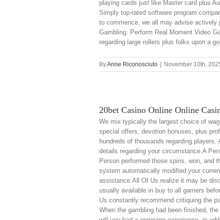
playing cards just like Master card plus Au
Simply top-rated software program companie
to commence, we all may advise actively p
Gambling. Perform Real Moment Video Game
regarding large rollers plus folks upon a g
By
Anne Riconosciuto
|
November 10th, 202
20bet Casino Online Online Casi
We mix typically the largest choice of wa
special offers, devotion bonuses, plus pro
hundreds of thousands regarding players. Al
details regarding your circumstance.A Per
Person performed those spins, won, and th
system automatically modified your current 
assistance.All Of Us realize it may be dis
usually available in buy to all gamers be
Us constantly recommend critiquing the part
When the gambling had been finished, the pr
will you had a annoying experience, in add