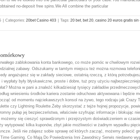
 obtained no-deposit free spins.We All combine the particular
5
|
Categories:
20bet Casino 403
|
Tags:
20 bet
,
bet 20
,
casino 20 euros gratis sin
 Komórkowy
rwałego zablokowania konta bankowego, co może pomóc w chwilowym rozwią
a
iedzialnej zabawy. Odszukamy w tamtym miejscu też można rozmowa telefonic
dy angażujesz się w zakłady sieciowe, ostatnią rzeczą, z którą potrzebujesz
 i wypłaty były błyskawiczne, proste i dobre, tuż przy użyciu najbezpiecznie
łat? Można w pani a znaleźć kilkadziesiąt tysięcy zakładów przedmeczowyc
ług wniesieniu środków kariera zostanie odruchowo aktywowana i będzie m
cząć od momentu najciekawszych konsol na żywo, tego rodzaju jak Crazy Ti
ette czy Lightning Roulette.Żeby skorzystać z tejże hojnej propozycje, powi
romny pułap jej bezpieczeństwa, właściwie szyfrując informacje i blokując n
ż możemy się cieszyć sprawdzonym i przejrzystym doświadczeniem w czasie
leży wytypować kilka kuponów, zbyt jakie możliwości w żadnym wypadku pięc
yncze. Jeśli nie zdajesz sobie sprawę od których zacząć, możemy polecić g
ig Time Gaming. Co Mają Do Powiedzenia Inni Zawodnicy Serwis niedawno wyp