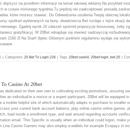
ć dojrzysz na przedtem informacji na temat takowej reklamy.Na przykład 
h w czasie minionego tygodnia.Tu prędzej nie zaakceptować posiada zasko
ładów, które możesz stawiać. Do Odwiedzenia ustalenia Twojej obecnej lokal
y spotkań wybieranych na bony. dwadzieścia Bet rozdaje z tejże okazji da
netowego. Zgadnij wynik 10 zdarzeń spośród propozycje bonusowej, żeby zga
taniesz gratyfikacyj. W 20Bet odnajduje się również nadzwyczaj rozbudowan
am 2160 Zł Na Start! (lipiec Głównym punktem regulaminu wydaje się wyko
osowane
5
|
Categories:
20 Bet Tv Login 226
|
Tags:
20bet casinò
,
20bet login
,
bet 20
|
Com
 To Casino At 20bet
has dedicated on their own own to cultivating exciting promotions, assuring s
r an individual're a novice or a expert participant, 20Bet will be equipped in 
e a mobile helpful site of which automatically adapts in purchase to smaller
access your current bank account balance, play online casino online games, p
itch, load inside a enrollment type, and wait around regarding accounts verific
ffirmation email. This Specific is usually when an individual could logon, make 
On Line Casino Gamers may also employ e-wallets for example Ecopayz in inclusi