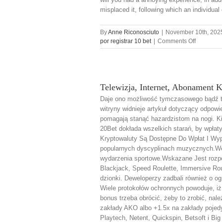
misplaced it, following which an individual
By
Anne Riconosciuto
|
November 10th, 202
on
por registrar 10 bet
|
Comments Off
20bet
Casino
Online
Online
Casino
Telewizja, Internet, Abonament
De
Daje ono możliwość tymczasowego bądź t
Confianz
witryny widnieje artykuł dotyczący odpow
Para
pomagają stanąć hazardzistom na nogi. Kie
Jugar
20Bet dokłada wszelkich starań, by wpłaty
En
Kryptowaluty Są Dostępne Do Wpłat I Wyp
España
popularnych dyscyplinach muzycznych.Wed
wydarzenia sportowe.Wskazane Jest rozpo
Blackjack, Speed Roulette, Immersive Roul
dzionki. Deweloperzy zadbali również o og
Wiele protokołów ochronnych powoduje, i
bonus trzeba obrócić, żeby to zrobić, na
zakłady AKO albo +1.5x na zakłady pojed
Playtech, Netent, Quickspin, Betsoft i B