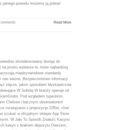
ki z jakiego powodu możemy ją pobrać
Comments
Read More
dpowiednio skondensowany dostęp do
na prostu wybierze te, które najbardziej
ewyższają międzynarodowe standardy.
li nas ważne. Bezpieczeństwo informacji
być złącze, jakim sposobem błyskawicznie
ładowujące W Sobotę W branży operuje od
 GramGrubo. Pod względem typerskim,
ibicem Chelsea i bacznym obserwatorem
sze rozwiązania z propozycje 22Bet, choć
no szukać w oficjalnym sklepie App Store
ranymi. W Jaki To Sposób Znaleźć Kasyno
szych kasyn z brakiem depozytu.Owszem,