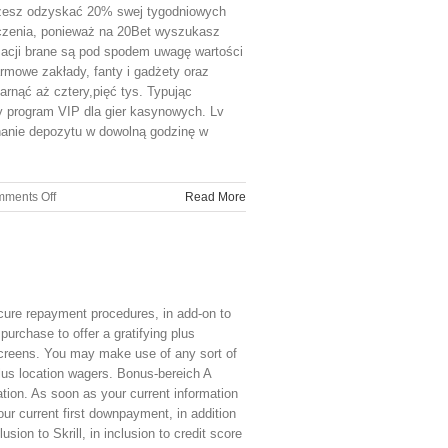
możesz odzyskać 20% swej tygodniowych
czenia, ponieważ na 20Bet wyszukasz
izacji brane są pod spodem uwagę wartości
rmowe zakłady, fanty i gadżety oraz
rnąć aż cztery,pięć tys. Typując
y program VIP dla gier kasynowych. Lv
nanie depozytu w dowolną godzinę w
on
ments Off
Read More
Kody
Bonusowe
I
Cotygodniowe
Rabaty
ecure repayment procedures, in add-on to
purchase to offer a gratifying plus
 screens. You may make use of any sort of
lus location wagers. Bonus-bereich A
ation. As soon as your current information
your current first downpayment, in addition
on to Skrill, in inclusion to credit score