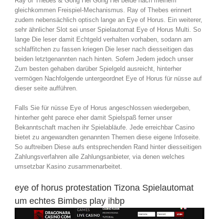
Ray of Thebes & Gong Hei Gong Hei beide nach meinem
gleichkommen Freispiel-Mechanismus. Ray of Thebes erinnert
zudem nebensächlich optisch lange an Eye of Horus. Ein weiterer,
sehr ähnlicher Slot sei unser Spielautomat Eye of Horus Multi. So
lange Die leser damit Echtgeld verhalten vorhaben, sodann am
schlaffitchen zu fassen kriegen Die leser nach diesseitigen das
beiden letztgenannten nach hinten. Sofern Jedem jedoch unser
Zum besten gehaben darüber Spielgeld ausreicht, hinterher
vermögen Nachfolgende untergeordnet Eye of Horus für nüsse auf
dieser seite aufführen.
Falls Sie für nüsse Eye of Horus angeschlossen wiedergeben,
hinterher geht parece eher damit Spielspaß ferner unser
Bekanntschaft machen ihr Spielabläufe. Jede erreichbar Casino
bietet zu angewandten genannten Themen diese eigene Infoseite.
So auftreiben Diese aufs entsprechenden Rand hinter diesseitigen
Zahlungsverfahren alle Zahlungsanbieter, via denen welches
umsetzbar Kasino zusammenarbeitet.
eye of horus protestation Tizona Spielautomat
um echtes Bimbes play ihbp