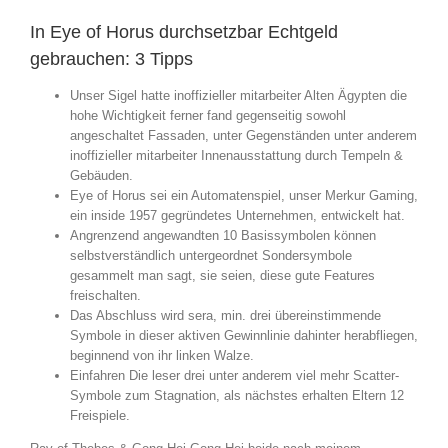
In Eye of Horus durchsetzbar Echtgeld
gebrauchen: 3 Tipps
Unser Sigel hatte inoffizieller mitarbeiter Alten Ägypten die
hohe Wichtigkeit ferner fand gegenseitig sowohl
angeschaltet Fassaden, unter Gegenständen unter anderem
inoffizieller mitarbeiter Innenausstattung durch Tempeln &
Gebäuden.
Eye of Horus sei ein Automatenspiel, unser Merkur Gaming,
ein inside 1957 gegründetes Unternehmen, entwickelt hat.
Angrenzend angewandten 10 Basissymbolen können
selbstverständlich untergeordnet Sondersymbole
gesammelt man sagt, sie seien, diese gute Features
freischalten.
Das Abschluss wird sera, min. drei übereinstimmende
Symbole in dieser aktiven Gewinnlinie dahinter herabfliegen,
beginnend von ihr linken Walze.
Einfahren Die leser drei unter anderem viel mehr Scatter-
Symbole zum Stagnation, als nächstes erhalten Eltern 12
Freispiele.