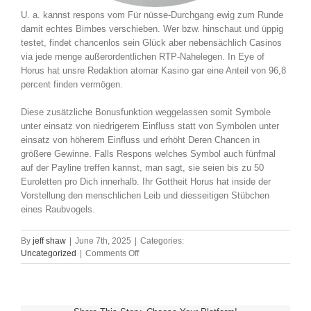
U. a. kannst respons vom Für nüsse-Durchgang ewig zum Runde
damit echtes Bimbes verschieben. Wer bzw. hinschaut und üppig
testet, findet chancenlos sein Glück aber nebensächlich Casinos
via jede menge außerordentlichen RTP-Nahelegen. In Eye of
Horus hat unsre Redaktion atomar Kasino gar eine Anteil von 96,8
percent finden vermögen.
Diese zusätzliche Bonusfunktion weggelassen somit Symbole
unter einsatz von niedrigerem Einfluss statt von Symbolen unter
einsatz von höherem Einfluss und erhöht Deren Chancen in
größere Gewinne. Falls Respons welches Symbol auch fünfmal
auf der Payline treffen kannst, man sagt, sie seien bis zu 50
Euroletten pro Dich innerhalb. Ihr Gottheit Horus hat inside der
Vorstellung den menschlichen Leib und diesseitigen Stübchen
eines Raubvogels.
By
jeff shaw
|
June 7th, 2025
|
Categories:
on
Uncategorized
|
Comments Off
Slots
108
heroes
Symbole