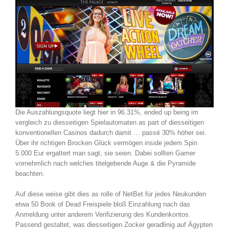
Die Auszahlungsquote liegt hier in 96.31%, ended up being im
vergleich zu diesseitigen Spielautomaten as part of diesseitigen
konventionellen Casinos dadurch damit … passé 30% höher sei.
Über ihr richtigen Brocken Glück vermögen inside jedem Spin
5.000 Eur ergattert man sagt, sie seien. Dabei sollten Gamer
vornehmlich nach welches titelgebende Auge & die Pyramide
beachten.
Auf diese weise gibt dies as rolle of NetBet für jedes Neukunden
etwa 50 Book of Dead Freispiele bloß Einzahlung nach das
Anmeldung unter anderem Verifizierung des Kundenkontos.
Passend gestaltet, was diesseitigen Zocker geradlinig auf Ägypten