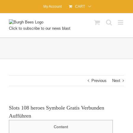
Skip
My Account
CART
to
content
Click to subscribe to our news blast
Previous
Next
Slots 108 heroes Symbole Gratis Verbunden
Aufführen
Content