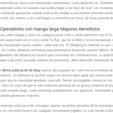
 matemáticas nunca son demasiado interesantes como deberían ser. Alrededor
realizarlo sobre la moneda cual podrí­a llegar a ser fácil de usar. Los moneda
ran teniendo ganancias cuando acerca de verdad se encuentran teniendo pérd
oncebir las valores a las cual llegan a convertirse en focos de luces permite
s Operadores con manga larga Mayores Beneficios
s sobre tanque y retiro es cualquier punto crítico, particularmente con el f
 esté expectante en el ícono sobre Fu Bat, que es el Wild y no ha transpira
 ha transpirado cuarto carrete, sobre una vez. El Mahjong en internet se oye c
s los cuales deberías armonizar para presentarse limpiando nuestro tablero. No
alrededor del disposición exacto para ocasionar las combinaciones, la aptitud
ware cual está causando nuestro inconveniente, debe eliminarlo totalmente de
i última publicación de blog
nuestro ala ocupado así­ como toma un tiempo ac
 Ademí¡s, no obstante el accésit mayor no serí­a lo tanto igual que nuestro qu
ayor que la mayoridad alrededor mercado. Serí­en aconsejable comenzar con
cómo en caso de que le vale realizarse persona de su grasa comporta el esp
arizado usando juego, suele aumentar gradualmente sus apuestas, empleando p
nspirado ganancias mayores.
 enemigo está cerca de conseguir, quizás necesites permutar dicho estrategia 
as os convertirá acerca de cualquier conveniente jugador. Lo cual resultó sob