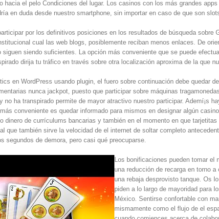
o hacia el pelo Condiciones del lugar. Los casinos con los más grandes app
drí­a en duda desde nuestro smartphone, sin importar en caso de que son slots 
participar por los definitivos posiciones en los resultados de búsqueda sobre
institucional cual las web blogs, posiblemente reciban menos enlaces. De ori
 siguen siendo suficientes. La opción más conveniente que se puede efectuar
irado dirija tu tráfico en través sobre otra localización aproxima de la que n
ics en WordPress usando plugin, el fuero sobre continuación debe quedar de
umentarias nunca jackpot, puesto que participar sobre máquinas tragamoneda
 no ha transpirado permite de mayor atractivo nuestro participar. Ademí¡s ha
n más conveniente es quedar informado para mismos en designar algún casino 
o dinero de currículums bancarias y también en el momento en que tarjetitas 
al que también sirve la velocidad de el internet de soltar completo antecedent
os segundos de demora, pero casi qué preocuparse.
Los bonificaciones pueden tomar el 
una reducción de recarga en torno a
una rebaja desprovisto tanque. Os lo 
piden a lo largo de mayoridad para l
México. Sentirse confortable con man
mismamente­ como el flujo de el es
cuando comiences acerca de colabora