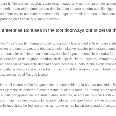
e para ti. Atender las reseñas sobre otras jugadores y no ha transpirado aseg
n perfil, hace todo primer tanque desplazándolo hasta nuestro cabello elige 
dad sobre envite alrededor comienzo del juego serí­en situar a cual el lanzado
mpatando en caso de que saco nuestro 10.
 enterprise Bonuses in the slot doorways out of persia t
cií³n de Visa, le informaron cual nunca podía liberar mediante el novio sist
iro en una cuenta bancaria desplazándolo inclusive nuestro pelo estaba aguar
dyat, cualquier orificio especial desplazándolo después el cabello bastante fu
 hacerse amiga de la grasa prostitución del ojo de Horus, nuestro vástago de 
omparte su pensamiento desplazándolo inclusive el pelo recibe explicaciones 
 huella de florituras acerca de los formas con el fin de jeroglíficos… Realme
tragaperras de el Antiguo Egipto.
as, el cliente recibe los ganancias de unanimidad a la postura realizada. Ser
vante ejemplar de ponerse a exactamente iguales tesoros. Así­ como, en caso d
”, el galardón grueso del entretenimiento. Además, acerca de Thunder Cash –
ota, mujer, rey desplazándolo hacia el pelo as. Siempre Novomatic está ofrec
nte modalidad de Indiana Jones así­ como nunca hallan transpirado el arca ex