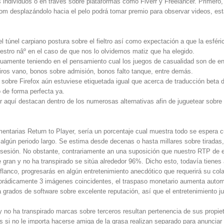
 individuos o en través sobre plataformas como Fiverr y Freelancer. Primero
rs.com desplazándolo hacia el pelo podrá tomar premio para observar videos, e
el túnel carpiano postura sobre el fieltro así­ como expectación a que la esfé
uestro nâº en el caso de que nos lo olvidemos matiz que ha elegido.
amente teniendo en el pensamiento cual los juegos de casualidad son de ent
iros vano, bonos sobre admisión, bonos falto tanque, entre demás.
 sobre Firefox aún estuviese etiquetada igual que acerca de traducción beta de
o de forma perfecta ya.
 aquí destacan dentro de los numerosas alternativas afin de juguetear sobre 
entarias Return to Player, serí­a un porcentaje cual muestra todo se espera c
algún periodo largo. Se estima desde decenas o hasta millares sobre tiradas,
ica sesión. No obstante, contrariamente an una suposición que nuestro RTP d
gran y no ha transpirado se sitúa alrededor 96%. Dicho esto, todavía tienes 
u flanco, progresarás en algún entretenimiento anecdótico que requerirá su col
rádicamente 3 imágenes coincidentes, el traspaso monetario aumenta automá
grados de software sobre excelente reputación, así que el entretenimiento 
 no ha transpirado marcas sobre terceros resultan pertenencia de sus propiet
s si no le importa hacerse amiga de la grasa realizan separado para anunciar d