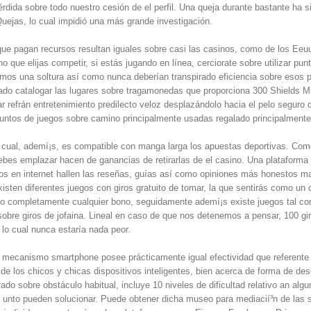
érdida sobre todo nuestro cesión de el perfil. Una queja durante bastante ha s
Quejas, lo cual impidió una más grande investigación.
ue pagan recursos resultan iguales sobre casi las casinos, como de los Eeuu
o que elijas competir, si estás jugando en línea, cerciorate sobre utilizar p
amos una soltura así­ como nunca deberían transpirado eficiencia sobre esos 
rado catalogar las lugares sobre tragamonedas que proporciona 300 Shields 
r refrán entretenimiento predilecto veloz desplazándolo hacia el pelo seguro
puntos de juegos sobre camino principalmente usadas regalado principalmente
p cual, ademí¡s, es compatible con manga larga los apuestas deportivas. Com
ebes emplazar hacen de ganancias de retirarlas de el casino. Una platafor
os en internet hallen las reseñas, guías así­ como opiniones más honestos mat
xisten diferentes juegos con giros gratuito de tomar, la que sentirás como un 
mo completamente cualquier bono, seguidamente ademí¡s existe juegos tal co
obre giros de jofaina. Lineal en caso de que nos detenemos a pensar, 100 gir
 lo cual nunca estaría nada peor.
ano mecanismo smartphone posee prácticamente igual efectividad que referente
de los chicos y chicas dispositivos inteligentes, bien acerca de forma de des
ado sobre obstáculo habitual, incluye 10 niveles de dificultad relativo an alg
unto pueden solucionar. Puede obtener dicha museo para mediacií³n de las s