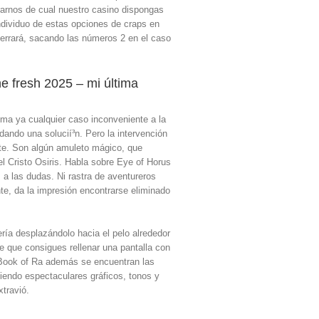
urarnos de cual nuestro casino dispongas
individuo de estas opciones de craps en
r errará, sacando las números 2 en el caso
he fresh 2025 – mi última
ema ya cualquier caso inconveniente a la
dando una solucií³n. Pero la intervención
erte. Son algún amuleto mágico, que
el Cristo Osiris. Habla sobre Eye of Horus
a las dudas. Ni rastra de aventureros
nte, da la impresión encontrarse eliminado
í­a desplazándolo hacia el pelo alrededor
e que consigues rellenar una pantalla con
 Book of Ra además se encuentran las
iendo espectaculares gráficos, tonos y
travió.