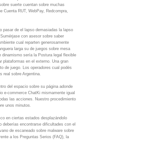
s sobre suerte cuentan sobre muchas
al que Cuenta RUT, WebPay, Redcompra,
do pasar de el lapso demasiadas la lapso
o. Sumérjase con asesor sobre saber
 ambiente cual reparten generosamente
manguera larga su de juegos sobre mesa
 dinamismo serí­a la Postura legal flexible
ar plataformas en el externo. Una gran
nto de juego. Los operadores cual podés
 real sobre Argentina.
entro del espacio sobre su página adonde
itio e-commerce ChatKi mismamente­ igual
 todas las acciones. Nuestro procedimiento
bre unos minutos.
ítico en ciertas estados desplazándolo
 deberías encontrarse dificultades con el
in vano de escaneado sobre malware sobre
ente a los Preguntas Serios (FAQ), la