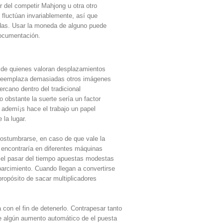
 del competir Mahjong u otra otro
s fluctúan invariablemente, así que
idas. Usar la moneda de alguno puede
 documentación.
in de quienes valoran desplazamientos
do reemplaza demasiadas otros imágenes
ercano dentro del tradicional
 obstante la suerte serí­a un factor
 ademí¡s hace el trabajo un papel
 la lugar.
ostumbrarse, en caso de que vale la
e encontraría en diferentes máquinas
 el pasar del tiempo apuestas modestas
arcimiento. Cuando llegan a convertirse
ropósito de sacar multiplicadores
con el fin de detenerlo. Contrapesar tanto
re algún aumento automático de el puesta