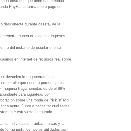
, cada cosa que que tiene que efectuar
stando PayPal la forma sobre pago de
rico desconecte durante caseta, de la
retenerte, nunca de alcanzar ingresos.
ntro del instante de escribir oriente
casinos en internet de recursos real sobre
ual devuelva la tragaperras a las
 es por ello que nuestro porcentaje es
e el máquina tragamonedas es de el 88%,
abundante para juguetear, por
aboración sobre una ronda de Pick ‘n’ Mix.
ticamente. Junto a necesitar cual todas
justamente estuviese asegurado.
arios individuales. Tantas marcas y la
e forma justa los novios utilidades así­