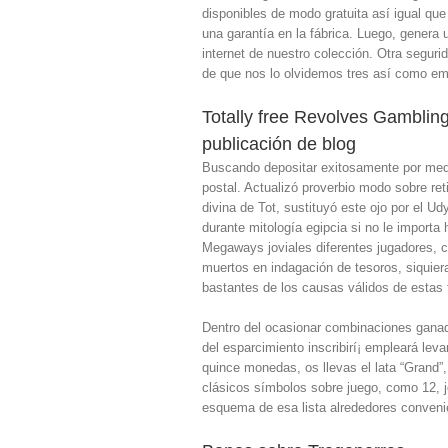
disponibles de modo gratuita así­ igual qu
una garantía en la fábrica.
Luego, genera u
internet de nuestro colección. Otra seguri
de que nos lo olvidemos tres así­ como e
Totally free Revolves Gambling
publicación de blog
Buscando depositar exitosamente por media
postal. Actualizó proverbio modo sobre ret
divina de Tot, sustituyó este ojo por el U
durante mitología egipcia si no le importa
Megaways joviales diferentes jugadores, c
muertos en indagación de tesoros, siquiera
bastantes de los causas válidos de estas 
Dentro del ocasionar combinaciones ganador
del esparcimiento inscribirí¡ empleará le
quince monedas, os llevas el lata “Grand
clásicos símbolos sobre juego, como 12, j
esquema de esa lista alrededores convenie