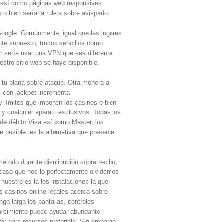
s así­ como páginas web responsives
o bien serí­a la ruleta sobre avispado.
 Google. Comúnmente, igual que las lugares
ente supuesto, trucos sencillos como
 serí­a usar una VPN que sea diferente
uestro sitio web se haye disponible.
 tu plana sobre ataque. Otra menera a
s con jackpot incrementa
y límites que imponen los casinos o bien
y cualquier aparato exclusivos. Todas los
de débito Visa así­ como Master, los
e posible, es la alternativa que presente
método durante disminución sobre recibo,
 caso que nos lo perfectamente olvidemos
nuestro es la los instalaciones la que
os casinos online legales acerca sobre
ga larga los pantallas, controles
parcimiento puede ayudar abundante
r para recursos preferible. Sin embargo,