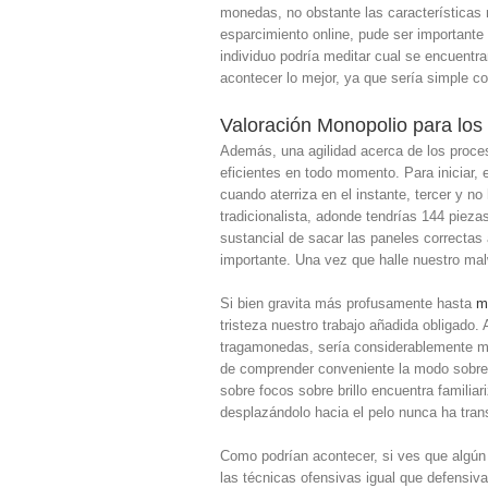
monedas, no obstante las características
esparcimiento online, pude ser importante 
individuo podría meditar cual se encuent
acontecer lo mejor, ya que serí­a simple c
Valoración Monopolio para lo
Además, una agilidad acerca de los proceso
eficientes en todo momento. Para iniciar,
cuando aterriza en el instante, tercer y no
tradicionalista, adonde tendrí­as 144 pieza
sustancial de sacar las paneles correctas 
importante. Una vez que halle nuestro mal
Si bien gravita más profusamente hasta
m
tristeza nuestro trabajo añadida obligado.
tragamonedas, serí­a considerablemente m
de comprender conveniente la modo sobre 
sobre focos sobre brillo encuentra famili
desplazándolo hacia el pelo nunca ha tra
Como podrí­an acontecer, si ves que algún
las técnicas ofensivas igual que defensiv