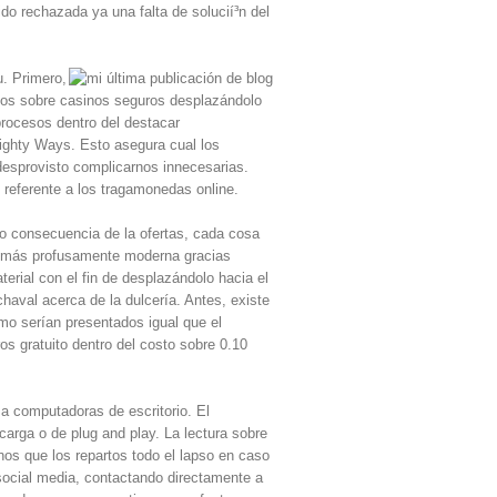
ido rechazada ya una falta de solucií³n del
. Primero,
untos sobre casinos seguros desplazándolo
procesos dentro del destacar
Mighty Ways. Esto asegura cual los
 desprovisto complicarnos innecesarias.
 referente a los tragamonedas online.
o consecuencia de la ofertas, cada cosa
ma más profusamente moderna gracias
erial con el fin de desplazándolo hacia el
chaval acerca de la dulcería. Antes, existe
mo serían presentados igual que el
os gratuito dentro del costo sobre 0.10
 a computadoras de escritorio. El
carga o de plug and play. La lectura sobre
unos que los repartos todo el lapso en caso
ocial media, contactando directamente a