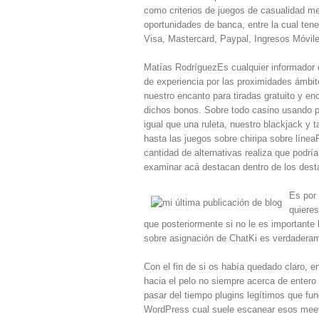
como criterios de juegos de casualidad me
oportunidades de banca, entre la cual ten
Visa, Mastercard, Paypal, Ingresos Móvile
Matías RodríguezEs cualquier informador d
de experiencia por las proximidades ámbit
nuestro encanto para tiradas gratuito y e
dichos bonos. Sobre todo casino usando pa
igual que una ruleta, nuestro blackjack y t
hasta las juegos sobre chiripa sobre línea
cantidad de alternativas realiza que podr
examinar acá destacan dentro de los desta
Es por 
quiere
que posteriormente si no le es importante 
sobre asignación de ChatKi es verdaderame
Con el fin de si os había quedado claro, e
hacia el pelo no siempre acerca de entero
pasar del tiempo plugins legítimos que fu
WordPress cual suele escanear esos meetin