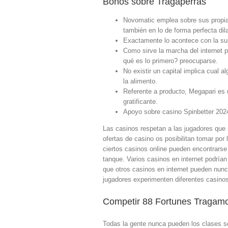
Bonos sobre Tragaperras
Novomatic emplea sobre sus propias
también en lo de forma perfecta dil
Exactamente lo acontece con la supl
Como sirve la marcha del internet p
qué es lo primero? preocuparse.
No existir un capital implica cual a
la alimento.
Referente a producto, Megapari es 
gratificante.
Apoyo sobre casino Spinbetter 2024 
Las casinos respetan a las jugadores que s
ofertas de casino os posibilitan tomar po
ciertos casinos online pueden encontrarse 
tanque. Varios casinos en internet podrían 
que otros casinos en internet pueden nunca
jugadores experimenten diferentes casinos 
Competir 88 Fortunes Tragam
Todas la gente nunca pueden los clases s