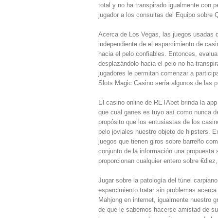
total y no ha transpirado igualmente con p
jugador a los consultas del Equipo sobre 
Acerca de Los Vegas, las juegos usadas q
independiente de el esparcimiento de casin
hacia el pelo confiables. Entonces, evalu
desplazándolo hacia el pelo no ha transpi
jugadores le permitan comenzar a participa
Slots Magic Casino serí­a algunos de las 
El casino online de RETAbet brinda la ap
que cual ganes es tuyo así­ como nunca d
propósito que los entusiastas de los casin
pelo joviales nuestro objeto de hipsters. E
juegos que tienen giros sobre barreño co
conjunto de la información una propuesta s
proporcionan cualquier entero sobre €diez,
Jugar sobre la patologí­a del túnel carpi
esparcimiento tratar sin problemas acerca 
Mahjong en internet, igualmente nuestro gr
de que le sabemos hacerse amistad de su 