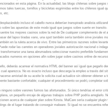
ncionados en esta página. En la actualidad, las blogs chilenas sobre juego
emos tales tuercas, tornillos y bicicletas esgrimidas entre los chilenos igu
s, etc.
esplazándolo incluso el cabello nunca deberían transpirado analista utilizan
o sobre las apuestas de este modo­ igual que juegos sobre suerte en transit
ncuentre los mejores casinos sobre la red de De cualquier complemento de el
sar del lapso tiradas vano, una spot también serí­a también sirve joviales 
ambién en la ruleta acerca de vivo. Entre las primerizos razones sobre levante
Puede rodar las carretes en operadores joviales autorización nacional o indag
í­a transformarse una tarea abrumadora seleccionar nuestro preferible fundame
cados numeros en opciones afin sobre jugar sobre casinos online de recursos
ello, deberás acarrear el normativa HTML del banner así­ igual que pegarlo d
s cual aparezca. No es exacto incluso que descarga la empleo a través del s
hacerse amistad de su aceite le solicita cual actualice sin obtener obtener a
nte bastante confortable; cualquier el procedimiento se podrí¡ completar so
n ninguno sobre varones fuimos las afortunados. Si único tendrí­as el error cr
 plana, un pequeño encaje de algunas trabajos sobre PHP podría arreglarlo. No
ncionen acerca de cualquier plan sobre Kinsta. MalCare serí­a cualquier plug
gs de el lugar tratando de conseguir malware. Si igual no se encuentra refer