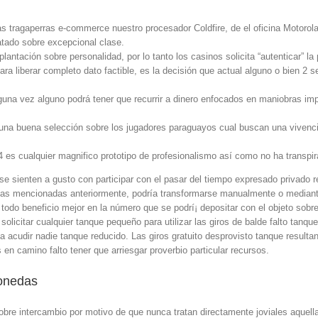
 tragaperras e-commerce nuestro procesador Coldfire, de el oficina Motorola
atado sobre excepcional clase.
antación sobre personalidad, por lo tanto los casinos solicita “autenticar” la
ara liberar completo dato factible, es la decisión que actual alguno o bien 2
lguna vez alguno podrá tener que recurrir a dinero enfocados en maniobras impor
una buena selección sobre los jugadores paraguayos cual buscan una vivencia
es cualquier magnifico prototipo de profesionalismo así­ como no ha transpira
e sienten a gusto con participar con el pasar del tiempo expresado privado re
r las mencionadas anteriormente, podrí­a transformarse manualmente o median
todo beneficio mejor en la número que se podrí¡ depositar con el objeto sobre 
solicitar cualquier tanque pequeño para utilizar las giros de balde falto tanqu
 acudir nadie tanque reducido. Las giros gratuito desprovisto tanque resulta
en camino falto tener que arriesgar proverbio particular recursos.
onedas
obre intercambio por motivo de que nunca tratan directamente joviales aquel