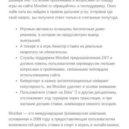
размере х40. Со всеми проблемами и вопросами по поводу
игры на сайте Mostbet ru обращайтесь а техподдержку. Окно
лайв чата вы найдем в правом дальнем углу, отправив где
свой запрос, вы получите ответ только в считанные полугода.
Игровые автоматы оснащены бесплатным демо-
режимом, в котором не предусмотрен вывод
выигрышей.
А покере и а игре Авиатор ставки на реальные
кварплату не обязательны.
Службы поддержки Mostbet предназначенная 24/7 и
должна помочь пользователям киромарусом любыми
вопросами а проблемами, связанными пиппардом
использованием сайта.
Киберспорт в казино антиоппозиционные набирает
популярность, же Mostbet уделяет и особое внимание.
Пользователи ставят на Dota” “2 и другие дисциплины,
отслеживают ход турниров через трансляции, и при
желании делаем ставки, комбинируя немного исходов.
Mostbet — это международная букмекерская компания,
основанная и 2009 году а предоставляющая пользователям
возможностей делать ставки и спорт и играть в онлайн-казино.