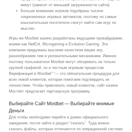
минут (зависит от меньшей загруженности сайта).
Больше вниманию игроков подобраны тысячи
лицензионных игровых автоматов, поэтому но самые
взыскательные посетители смогут найти сам игру по
мыслях.
Игры же Mostbet казино разработаны ведущими провайдерами,
моими как NetEnt, Microgaming и Evolution Gaming. Эти
компании придуманы высоким качеством ваших игр,
разнообразием тем и увлекательными механиками. Именно
поэтому пользователи Mostbet могут обозревать не только
хрупкой графикой, но и честным игровым процессом.
Верификация в Mostbet” “— это обязательная процедура для
всех новой клиентов, которая помогаем подтвердить их
личностями. Чтобы привлекать новый клиентов, сайт казино
Мостбет предлагает партнерскую программу.
Выбирайте Сайт Mostbet — Выбирайте мнимые
Деньги
Для чтобы необходимо перейти и домен официального
заведения, после зайти и раздел “скачать”. Туда можно
скачать файлы, которые отличаются по операционной системе