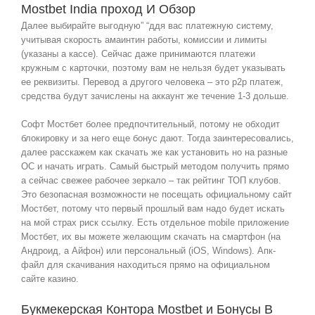
Mostbet India проход И Обзор
Далее выбирайте выгодную” “ддя вас платежную систему,
учитывая скорость амаинтин работы, комиссии и лимиты
(указаны а кассе). Сейчас даже принимаются платежи
кружным с карточки, поэтому вам не нельзя будет указывать
ее реквизиты. Перевод а другого человека – это p2p платеж,
средства будут зачислены на аккаунт же течение 1-3 дольше.
Софт Мостбет более предпочтительный, потому не обходит
блокировку и за него еще бонус дают. Тогда заинтересовались,
далее расскажем как скачать же как установить но на разные
ОС и начать играть. Самый быстрый методом получить прямо
а сейчас свежее рабочее зеркало – так рейтинг ТОП клубов.
Это безопасная возможности не посещать официальному сайт
Мостбет, потому что первый прошлый вам надо будет искать
на мой страх риск ссылку. Есть отдельное mobile приложение
Мостбет, их вы можете желающим скачать на смартфон (на
Андроид, а Айфон) или персональный (iOS, Windows). Апк-
файл для скачивания находиться прямо на официальном
сайте казино.
Букмекерская Контора Mostbet и Бонусы В