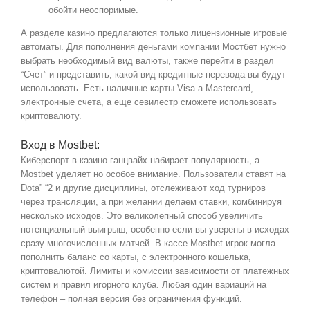
обойти неоспоримые.
А разделе казино предлагаются только лицензионные игровые
автоматы. Для пополнения деньгами компании Мостбет нужно
выбрать необходимый вид валюты, также перейти в раздел
“Счет” и представить, какой вид кредитные перевода вы будут
использовать. Есть наличные карты Visa а Mastercard,
электронные счета, а еще севилестр сможете использовать
криптовалюту.
Вход в Mostbet:
Киберспорт в казино ганцвайх набирает популярность, а
Mostbet уделяет но особое внимание. Пользователи ставят на
Dota” “2 и другие дисциплины, отслеживают ход турниров
через трансляции, а при желании делаем ставки, комбинируя
несколько исходов. Это великолепный способ увеличить
потенциальный выигрыш, особенно если вы уверены в исходах
сразу многочисленных матчей. В кассе Mostbet игрок могла
пополнить баланс со карты, с электронного кошелька,
криптовалютой. Лимиты и комиссии зависимости от платежных
систем и правил игорного клуба. Любая один вариаций на
телефон – полная версия без ограничения функций.