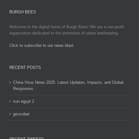
BURGH BEES
Welcome to the digital home of Burgh Bees! We are a non-profit
organization dedicated to the promotion of urban beekeeping.
Click to subscribe to our news blast
игровые автоматы на деньги
RECENT POSTS
China Virus News 2025: Latest Updates, Impacts, and Global
Responses
sun egypt 2
genzobet