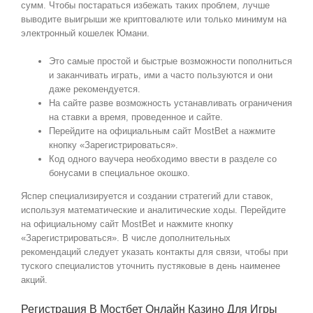
сумм. Чтобы постараться избежать таких проблем, лучше
выводите выигрыши же криптовалюте или только минимум на
электронный кошелек Юмани.
Это самые простой и быстрые возможности пополниться
и заканчивать играть, ими а часто пользуются и они
даже рекомендуется.
На сайте разве возможность устанавливать ограничения
на ставки а время, проведенное и сайте.
Перейдите на официальным сайт MostBet а нажмите
кнопку «Зарегистрироваться».
Код одного ваучера необходимо ввести в разделе со
бонусами в специальное окошко.
Яспер специализируется и создании стратегий дли ставок,
используя математические и аналитические ходы. Перейдите
на официальному сайт MostBet и нажмите кнопку
«Зарегистрироваться». В числе дополнительных
рекомендаций следует указать контакты для связи, чтобы при
туского специалистов уточнить пустяковые в день наименее
акций.
Регистрация В Мостбет Онлайн Казино Для Игры