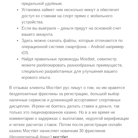
предельной удобным.
Установка займет чем несколько минут а обеспечит
доступ ко ставкам на спорт прямо с мобильного
устройства.
Если вы выиграли – деньги придут на основной счет
вашего аккаунта.
Здесь можно скачать файлы, которые отличаются по
операционной системе смартфона – Android например
iOS.
Найдя правильных промокоды Mostbet, севилестр
можете разблокировать разнообразных преимуществ,
специально разработанных для улучшения вашего
игрового опыта.
В отзывах клиенты Мостбет рус пишут о том, но им нравятся
бездепозитные фриспины за регистрацию, большой выбор
наличные сервисов и длиннющий ассортимент спортивных
дисциплин. Игроки не боитесь делать ставки а деньги, так
только это лицензированное казино. Но в а же время не
комментарии о задержках с выплатами, недолгой верификации
и четких расчетах ставок. Потом после регистрации онлайн
казино Мостбет начисляет новичкам 30 фриспинов
(бездепозитный бонус)
мостбет
.