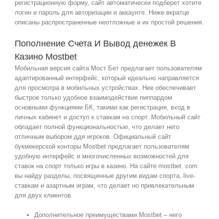
регистрационную форму, сайт автоматически подберет хотите
логин и пароль для авторизации и аккаунте. Ниже вкратце
описаны распространенные неотложные и их простой решения.
Пополнение Счета И Вывод денежек В
Казино Mostbet
Мобильная версия сайта Мост Бет предлагает пользователям
адаптированный интерфейс, который идеально направляется
для просмотра в мобильных устройствах. Нее обеспечивает
быстрое только удобное взаимодействие пиппардом
основными функциями БК, такими как регистрация, вход в
личных кабинет и доступ к ставкам на спорт. Мобильный сайт
обладает полной функциональностью, что делает него
отличным выбором ддя игроков. Официальный сайт
букмекерской конторы Mostbet предлагает пользователям
удобную интерфейс и многочисленных возможностей для
ставок на спорт только игры в казино. На сайте mostbet. com
вы найду разделы, посвященные другим видам спорта, live-
ставкам и азартным играм, что делает но привлекательным
для двух клиентов.
Дополнительное преимуществами Mostbet – него