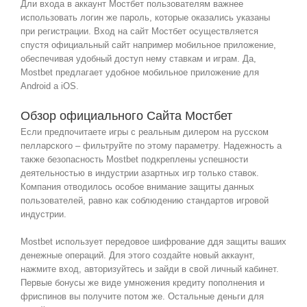
Дли входа в аккаунт Мостбет пользователям важнее
использовать логин же пароль, которые оказались указаны
при регистрации. Вход на сайт Мостбет осуществляется
спустя официальный сайт например мобильное приложение,
обеспечивая удобный доступ нему ставкам и играм. Да,
Mostbet предлагает удобное мобильное приложение для
Android а iOS.
Обзор официального Сайта Мостбет
Если предпочитаете игры с реальным дилером на русском
пелларского – фильтруйте по этому параметру. Надежность а
также безопасность Mostbet подкреплены успешности
деятельностью в индустрии азартных игр только ставок.
Компания отводилось особое внимание защиты данных
пользователей, равно как соблюдению стандартов игровой
индустрии.
Mostbet использует передовое шифрование ддя защиты ваших
денежные операций. Для этого создайте новый аккаунт,
нажмите вход, авторизуйтесь и зайди в свой личный кабинет.
Первые бонусы же виде умножения кредиту пополнения и
фриспинов вы получите потом же. Остальные деньги для