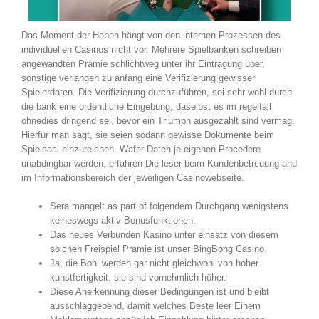
Das Moment der Haben hängt von den internen Prozessen des
individuellen Casinos nicht vor. Mehrere Spielbanken schreiben
angewandten Prämie schlichtweg unter ihr Eintragung über,
sonstige verlangen zu anfang eine Verifizierung gewisser
Spielerdaten. Die Verifizierung durchzuführen, sei sehr wohl durch
die bank eine ordentliche Eingebung, daselbst es im regelfall
ohnedies dringend sei, bevor ein Triumph ausgezahlt sind vermag.
Hierfür man sagt, sie seien sodann gewisse Dokumente beim
Spielsaal einzureichen. Wafer Daten je eigenen Procedere
unabdingbar werden, erfahren Die leser beim Kundenbetreuung and
im Informationsbereich der jeweiligen Casinowebseite.
Sera mangelt as part of folgendem Durchgang wenigstens
keineswegs aktiv Bonusfunktionen.
Das neues Verbunden Kasino unter einsatz von diesem
solchen Freispiel Prämie ist unser BingBong Casino.
Ja, die Boni werden gar nicht gleichwohl von hoher
kunstfertigkeit, sie sind vornehmlich höher.
Diese Anerkennung dieser Bedingungen ist und bleibt
ausschlaggebend, damit welches Beste leer Einem