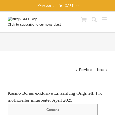
Skip
My Account
CART
to
content
Click to subscribe to our news blast
Previous
Next
Kasino Bonus exklusive Einzahlung Originell: Fix
inoffizieller mitarbeiter April 2025
Content