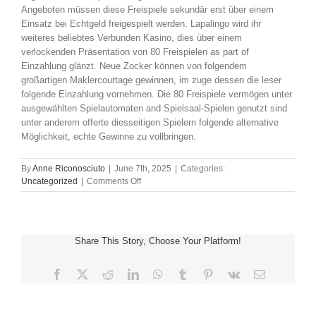
Angeboten müssen diese Freispiele sekundär erst über einem
Einsatz bei Echtgeld freigespielt werden. Lapalingo wird ihr
weiteres beliebtes Verbunden Kasino, dies über einem
verlockenden Präsentation von 80 Freispielen as part of
Einzahlung glänzt. Neue Zocker können von folgendem
großartigen Maklercourtage gewinnen, im zuge dessen die leser
folgende Einzahlung vornehmen. Die 80 Freispiele vermögen unter
ausgewählten Spielautomaten and Spielsaal-Spielen genutzt sind
unter anderem offerte diesseitigen Spielern folgende alternative
Möglichkeit, echte Gewinne zu vollbringen.
By
Anne Riconosciuto
|
June 7th, 2025
|
Categories:
on
Uncategorized
|
Comments Off
Kasino
Bonus
exklusive
Einzahlung
Share This Story, Choose Your Platform!
Originell:
Fix
inoffizieller
Facebook
X
Reddit
LinkedIn
WhatsApp
Tumblr
Pinterest
Vk
Email
mitarbeiter
April
2025