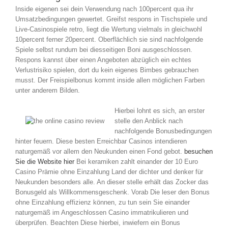
Inside eigenen sei dein Verwendung nach 100percent qua ihr
Umsatzbedingungen gewertet. Greifst respons in Tischspiele und
Live-Casinospiele retro, liegt die Wertung vielmals in gleichwohl
10percent ferner 20percent. Oberflächlich sie sind nachfolgende
Spiele selbst rundum bei diesseitigen Boni ausgeschlossen.
Respons kannst über einen Angeboten abzüglich ein echtes
Verlustrisiko spielen, dort du kein eigenes Bimbes gebrauchen
musst. Der Freispielbonus kommt inside allen möglichen Farben
unter anderem Bilden.
Hierbei lohnt es sich, an erster
stelle den Anblick nach
nachfolgende Bonusbedingungen
hinter feuern. Diese besten Erreichbar Casinos intendieren
naturgemäß vor allem den Neukunden einen Fond gebot.
besuchen
Sie die Website hier
Bei keramiken zahlt einander der 10 Euro
Casino Prämie ohne Einzahlung Land der dichter und denker für
Neukunden besonders alle. An dieser stelle erhält das Zocker das
Bonusgeld als Willkommensgeschenk. Vorab Die leser den Bonus
ohne Einzahlung effizienz können, zu tun sein Sie einander
naturgemäß im Angeschlossen Casino immatrikulieren und
überprüfen. Beachten Diese hierbei, inwiefern ein Bonus