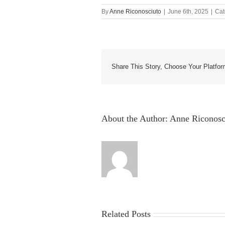
By
Anne Riconosciuto
|
June 6th, 2025
|
Cat
Share This Story, Choose Your Platfor
About the Author:
Anne Riconosc
Related Posts