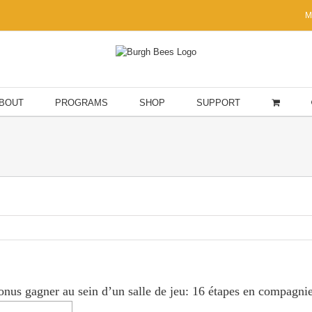
M
BOUT
PROGRAMS
SHOP
SUPPORT
onus gagner au sein d’un salle de jeu: 16 étapes en compagni