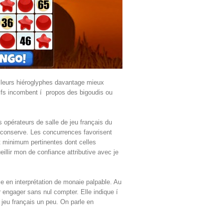
t leurs hiéroglyphes davantage mieux
tifs incombent í propos des bigoudis ou
opérateurs de salle de jeu français du
e conserve. Les concurrences favorisent
t minimum pertinentes dont celles
illir mon de confiance attributive avec je
e en interprétation de monaie palpable. Au
r engager sans nul compter. Elle indique í
jeu français un peu. On parle en