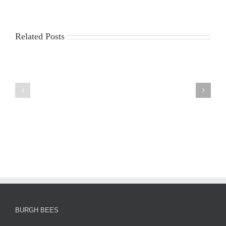
Related Posts
China
Virus
News
2025:
sun
Latest
egypt
Updates,
2
Impacts,
and
Global
Responses
BURGH BEES