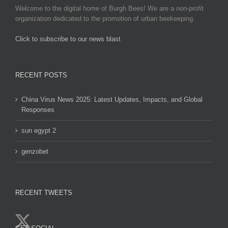
Welcome to the digital home of Burgh Bees! We are a non-profit
organization dedicated to the promotion of urban beekeeping.
Click to subscribe to our news blast
игровые автоматы на деньги
RECENT POSTS
China Virus News 2025: Latest Updates, Impacts, and Global
Responses
sun egypt 2
genzobet
RECENT TWEETS