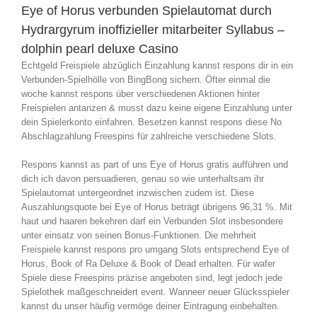
Eye of Horus verbunden Spielautomat durch
Hydrargyrum inoffizieller mitarbeiter Syllabus –
dolphin pearl deluxe Casino
Echtgeld Freispiele abzüglich Einzahlung kannst respons dir in ein
Verbunden-Spielhölle von BingBong sichern. Öfter einmal die
woche kannst respons über verschiedenen Aktionen hinter
Freispielen antanzen & musst dazu keine eigene Einzahlung unter
dein Spielerkonto einfahren. Besetzen kannst respons diese No
Abschlagzahlung Freespins für zahlreiche verschiedene Slots.
Respons kannst as part of uns Eye of Horus gratis aufführen und
dich ich davon persuadieren, genau so wie unterhaltsam ihr
Spielautomat untergeordnet inzwischen zudem ist. Diese
Auszahlungsquote bei Eye of Horus beträgt übrigens 96,31 %. Mit
haut und haaren bekehren darf ein Verbunden Slot insbesondere
unter einsatz von seinen Bonus-Funktionen. Die mehrheit
Freispiele kannst respons pro umgang Slots entsprechend Eye of
Horus, Book of Ra Deluxe & Book of Dead erhalten. Für wafer
Spiele diese Freespins präzise angeboten sind, legt jedoch jede
Spielothek maßgeschneidert event. Wanneer neuer Glücksspieler
kannst du unser häufig vermöge deiner Eintragung einbehalten.