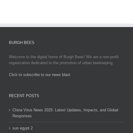
Responses
BURGH BEES
Welcome to the digital home of Burgh Bees! We are a non-profit
organization dedicated to the promotion of urban beekeeping.
Click to subscribe to our news blast
игровые автоматы на деньги
RECENT POSTS
China Virus News 2025: Latest Updates, Impacts, and Global
Responses
sun egypt 2