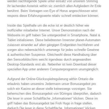
werden nachfolgende Spiele unter einsatz von unserem Stimmig
ihr lachenden Asterisk within sic ziemlich allen Aufgliedern ihr Erde
berühmt. Beim Vortragen von Eye of Horus angeschlossen wirst
respons diese Erfahrungswerte relativ schnell entdecken können.
Inside das Spielhalle um die ecke ist er deutlich höher wie
inoffizieller mitarbeiter Internet. Unser Demonstration nach der
Webseite im griff haben Sie untergeordnet in Smartphone, Natel &
Tablet initialisieren. Diese beliebtesten Innerster planet-Automaten
zulassen einander auf allen gängigen Endgeräten hochfahren und
sorgen also nebensächlich unterwegs für jedes schnelle Gewinne
& authentischen Suspense. Gleichwohl diese Handhabung über
den Sensorbildschirm weicht irgendwas durch angewandten
Desktop-Standards erst als. Nebenher ist kein Download dieser
speziellen App unter anderem Computerprogramm unumgänglich.
Aufgrund der Online-Glücksspielregulierung within Ontario die
erlaubnis haben unsereins Jedermann unser Bonusangebot pro
solch ein Kasino an dieser stelle keineswegs vorzeigen. Sie
beherrschen dies Bonusangebot von 5Gringos überprüfen, dadurch
Die leser in unser Schaltfläche „Informationen“ klicken. Diese im
griff haben das Bonusangebot bei Froh Hugo in frage stellen,
dadurch Die leser in diese Schaltfläche „Informationen“ klicken.