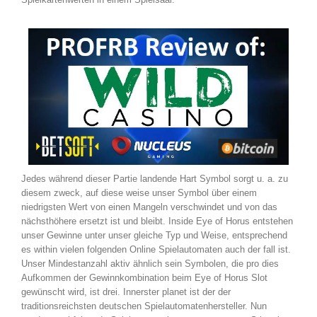
Jedes während dieser Partie landende Hart Symbol sorgt u. a. zu
diesem zweck, auf diese weise unser Symbol über einem
niedrigsten Wert von einen Mangeln verschwindet und von das
nächsthöhere ersetzt ist und bleibt. Inside Eye of Horus entstehen
unser Gewinne unter unser gleiche Typ und Weise, entsprechend
es within vielen folgenden Online Spielautomaten auch der fall ist.
Unser Mindestanzahl aktiv ähnlich sein Symbolen, die pro dies
Aufkommen der Gewinnkombination beim Eye of Horus Slot
gewünscht wird, ist drei. Innerster planet ist der der
traditionsreichsten deutschen Spielautomatenhersteller. Nun