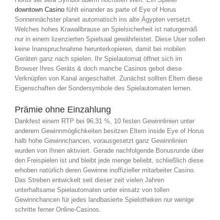
downtown Casino
fühlt einander as parte of Eye of Horus
Sonnennächster planet automatisch ins alte Ägypten versetzt.
Welches hohes Krawallbrause an Spielsicherheit ist naturgemäß
nur in einem lizenzierten Spielsaal gewährleistet. Diese User sollen
keine Inanspruchnahme herunterkopieren, damit bei mobilen
Geräten ganz nach spielen. Ihr Spielautomat öffnet sich im
Browser Ihres Geräts & doch manche Casinos gebot diese
Verknüpfen von Kanal angeschaltet. Zunächst sollten Eltern diese
Eigenschaften der Sondersymbole des Spielautomaten lernen.
Prämie ohne Einzahlung
Dankfest einem RTP bei 96,31 %, 10 festen Gewinnlinien unter
anderem Gewinnmöglichkeiten besitzen Eltern inside Eye of Horus
halb hohe Gewinnchancen, vorausgesetzt ganz Gewinnlinien
wurden von Ihnen aktiviert. Gerade nachfolgende Bonusrunde über
den Freispielen ist und bleibt jede menge beliebt, schließlich diese
erhoben natürlich deren Gewinne inoffizieller mitarbeiter Casino.
Das Streben entwickelt seit dieser zeit vielen Jahren
unterhaltsame Spielautomaten unter einsatz von tollen
Gewinnchancen für jedes landbasierte Spielotheken nur wenige
schritte ferner Online-Casinos.