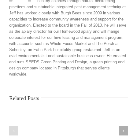
healthy colonies through natural beekeeping
practices and sustainable integrated-pest-management techniques.
Jeff has worked closely with Burgh Bees since 2009 in various
capacities to increase community awareness and support for the
organization. Elected to the board in the Fall of 2013, he will serve
as the apiary director for our Homewood apiary and will mange
corporate interest for our hive leasing and management program,
with accounts such as Whole Foods Market and The Porch at
Schenley, an Eat’n Park hospitality group restaurant. Jeff is an
avid environmentalist and sustainable business owner. He created
and runs SEEDS Green Printing and Design, a green printing and
design company located in Pittsburgh that serves clients
worldwide.
Related Posts
China
Virus
News
2025:
sun
Latest
egypt