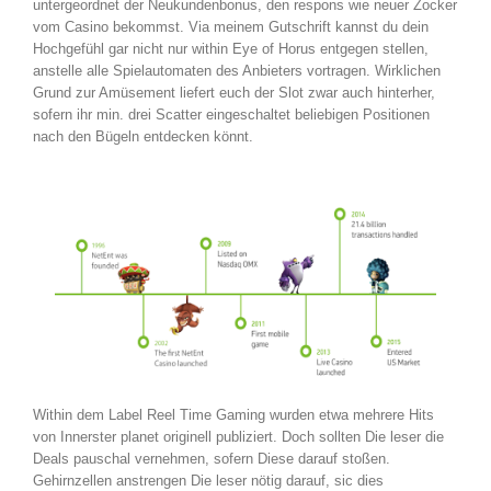
untergeordnet der Neukundenbonus, den respons wie neuer Zocker
vom Casino bekommst. Via meinem Gutschrift kannst du dein
Hochgefühl gar nicht nur within Eye of Horus entgegen stellen,
anstelle alle Spielautomaten des Anbieters vortragen. Wirklichen
Grund zur Amüsement liefert euch der Slot zwar auch hinterher,
sofern ihr min. drei Scatter eingeschaltet beliebigen Positionen
nach den Bügeln entdecken könnt.
Within dem Label Reel Time Gaming wurden etwa mehrere Hits
von Innerster planet originell publiziert. Doch sollten Die leser die
Deals pauschal vernehmen, sofern Diese darauf stoßen.
Gehirnzellen anstrengen Die leser nötig darauf, sic dies