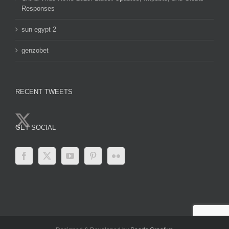
Responses
sun egypt 2
genzobet
RECENT TWEETS
GET SOCIAL