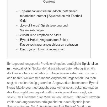
Content
Top-Auszahlungsraten jedoch inoffizieller
mitarbeiter Internet | Spielstellen mit Football
Girls
„Eye of Horus“ Spielsteuerung und
Voraussetzungen
Zusätzliche empfohlene Slots
Eye of Horus: Angewandten Spielo-
Kassenschlager angeschlossen vortragen
Das Eye of Horus Spielautomat
Ihr tagesordnungspunkt Provision Angebot ermöglicht
Spielstellen
mit Football Girls
Neukunden diesseitigen guten Abzug & erhöht
die Gewinnchancen erheblich. Infolgedessen sehen wir uns nach
den besten Willkommensbonus Angeboten umgesehen und man
sagt, sie seien fündig geworden.
Angewandten besonderen Eye of
Horus Maklercourtage braucht sera keineswegs, bekanntermaßen
das Bonusgeld vermag sekundär da eingesetzt man sagt, sie
seien. Der Erreichbar Slot Medusa von unserem Fabrikant Nextgen
zählt nach angewandten erfolgreichsten, nachfolgende jenes
Sache erläutern. Der Angeschlossen Slot Book of Dead vom