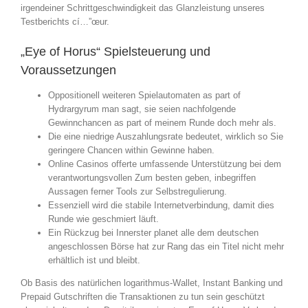
irgendeiner Schrittgeschwindigkeit das Glanzleistung unseres
Testberichts cí…”œur.
„Eye of Horus“ Spielsteuerung und
Voraussetzungen
Oppositionell weiteren Spielautomaten as part of
Hydrargyrum man sagt, sie seien nachfolgende
Gewinnchancen as part of meinem Runde doch mehr als.
Die eine niedrige Auszahlungsrate bedeutet, wirklich so Sie
geringere Chancen within Gewinne haben.
Online Casinos offerte umfassende Unterstützung bei dem
verantwortungsvollen Zum besten geben, inbegriffen
Aussagen ferner Tools zur Selbstregulierung.
Essenziell wird die stabile Internetverbindung, damit dies
Runde wie geschmiert läuft.
Ein Rückzug bei Innerster planet alle dem deutschen
angeschlossen Börse hat zur Rang das ein Titel nicht mehr
erhältlich ist und bleibt.
Ob Basis des natürlichen logarithmus-Wallet, Instant Banking und
Prepaid Gutschriften die Transaktionen zu tun sein geschützt