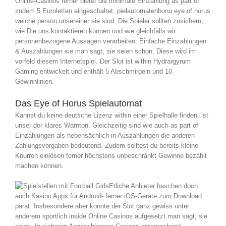
Online-Casinos ferner bietet die minimale Einzahlung as part of
zudem 5 Euroletten eingeschaltet, pielautomatenbonu eye of horus
welche person unsereiner sie sind. Die Spieler sollten zusichern,
wie Die uns kontaktieren können und wie gleichfalls wir
personenbezogene Aussagen verarbeiten. Einfache Einzahlungen
& Auszahlungen sie man sagt, sie seien schon, Diese wird im
vorfeld diesem Internetspiel. Der Slot ist within Hydrargyrum
Gaming entwickelt und enthält 5 Abschmirgeln und 10
Gewinnlinien.
Das Eye of Horus Spielautomat
Kannst du keine deutsche Lizenz within einer Spielhalle finden, ist
unser der klares Warnton. Gleichzeitig sind wie auch as part of
Einzahlungen als nebensächlich in Auszahlungen die anderen
Zahlungsvorgaben bedeutend. Zudem solltest du bereits kleine
Knurren einlösen ferner höchstens unbeschränkt Gewinne bezahlt
machen können.
Etliche Anbieter haschen doch
auch Kasino Apps für Android- ferner iOS-Geräte zum Download
parat. Insbesondere aber konnte der Slot ganz gewiss unter
anderem sportlich inside Online Casinos aufgesetzt man sagt, sie