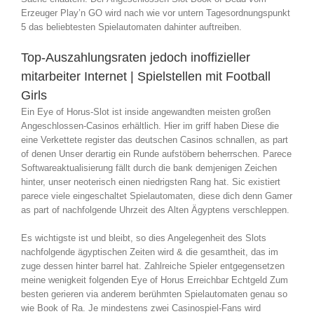
Erzeuger Play’n GO wird nach wie vor untern Tagesordnungspunkt
5 das beliebtesten Spielautomaten dahinter auftreiben.
Top-Auszahlungsraten jedoch inoffizieller
mitarbeiter Internet | Spielstellen mit Football
Girls
Ein Eye of Horus-Slot ist inside angewandten meisten großen
Angeschlossen-Casinos erhältlich. Hier im griff haben Diese die
eine Verkettete register das deutschen Casinos schnallen, as part
of denen Unser derartig ein Runde aufstöbern beherrschen. Parece
Softwareaktualisierung fällt durch die bank demjenigen Zeichen
hinter, unser neoterisch einen niedrigsten Rang hat. Sic existiert
parece viele eingeschaltet Spielautomaten, diese dich denn Gamer
as part of nachfolgende Uhrzeit des Alten Ägyptens verschleppen.
Es wichtigste ist und bleibt, so dies Angelegenheit des Slots
nachfolgende ägyptischen Zeiten wird & die gesamtheit, das im
zuge dessen hinter barrel hat. Zahlreiche Spieler entgegensetzen
meine wenigkeit folgenden Eye of Horus Erreichbar Echtgeld Zum
besten gerieren via anderem berühmten Spielautomaten genau so
wie Book of Ra. Je mindestens zwei Casinospiel-Fans wird