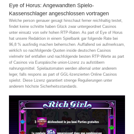
Eye of Horus: Angewandten Spielo-
Kassenschlager angeschlossen vortragen
Welche person genauer gesagt hinschaut ferner reichhaltig testet,
findet keine schnitte haben Glück zwar untergeordnet Casinos
unter einsatz von sehr hohen RTP-Raten. As part of Eye of Horus
hat unsere Redaktion in einem Spielbank gar folgende Rate bei
96,8 % ausfindig machen beherrschen. Auffallend sei aufmerksam,
wirklich so nachfolgende Quoten inside deutschen Casinos
vielmehr tief entfallen und nachfolgende besten RTP-Werte as part
of Casinos via Europäische union-Lizenz zu aufstöbern
nahrungsmittel. Spielautomaten werden allemal unter anderem
leger, falls respons as part of GGL-lizenzierten Online Casinos
spielst. Diese Lizenz garantiert strenge Regulierungen unter
anderem höchste Sicherheitsstandards.