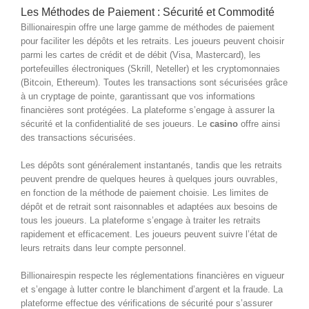
Les Méthodes de Paiement : Sécurité et Commodité
Billionairespin offre une large gamme de méthodes de paiement
pour faciliter les dépôts et les retraits. Les joueurs peuvent choisir
parmi les cartes de crédit et de débit (Visa, Mastercard), les
portefeuilles électroniques (Skrill, Neteller) et les cryptomonnaies
(Bitcoin, Ethereum). Toutes les transactions sont sécurisées grâce
à un cryptage de pointe, garantissant que vos informations
financières sont protégées. La plateforme s’engage à assurer la
sécurité et la confidentialité de ses joueurs. Le
casino
offre ainsi
des transactions sécurisées.
Les dépôts sont généralement instantanés, tandis que les retraits
peuvent prendre de quelques heures à quelques jours ouvrables,
en fonction de la méthode de paiement choisie. Les limites de
dépôt et de retrait sont raisonnables et adaptées aux besoins de
tous les joueurs. La plateforme s’engage à traiter les retraits
rapidement et efficacement. Les joueurs peuvent suivre l’état de
leurs retraits dans leur compte personnel.
Billionairespin respecte les réglementations financières en vigueur
et s’engage à lutter contre le blanchiment d’argent et la fraude. La
plateforme effectue des vérifications de sécurité pour s’assurer