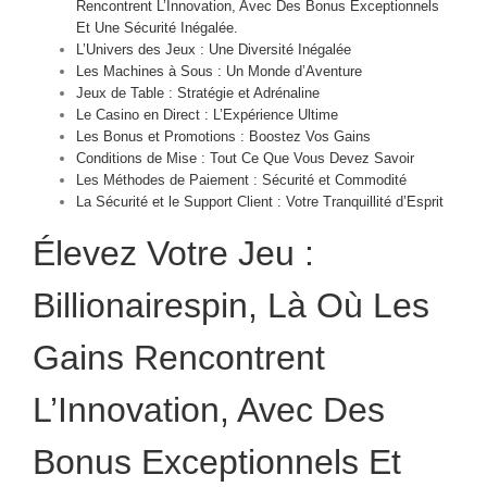
Rencontrent L’Innovation, Avec Des Bonus Exceptionnels
Et Une Sécurité Inégalée.
L’Univers des Jeux : Une Diversité Inégalée
Les Machines à Sous : Un Monde d’Aventure
Jeux de Table : Stratégie et Adrénaline
Le Casino en Direct : L’Expérience Ultime
Les Bonus et Promotions : Boostez Vos Gains
Conditions de Mise : Tout Ce Que Vous Devez Savoir
Les Méthodes de Paiement : Sécurité et Commodité
La Sécurité et le Support Client : Votre Tranquillité d’Esprit
Élevez Votre Jeu :
Billionairespin, Là Où Les
Gains Rencontrent
L’Innovation, Avec Des
Bonus Exceptionnels Et