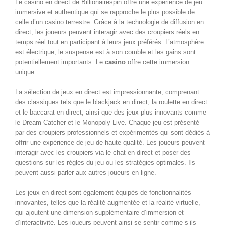
Le casino en direct de Billionairespin offre une expérience de jeu
immersive et authentique qui se rapproche le plus possible de
celle d’un casino terrestre. Grâce à la technologie de diffusion en
direct, les joueurs peuvent interagir avec des croupiers réels en
temps réel tout en participant à leurs jeux préférés. L’atmosphère
est électrique, le suspense est à son comble et les gains sont
potentiellement importants. Le
casino
offre cette immersion
unique.
La sélection de jeux en direct est impressionnante, comprenant
des classiques tels que le blackjack en direct, la roulette en direct
et le baccarat en direct, ainsi que des jeux plus innovants comme
le Dream Catcher et le Monopoly Live. Chaque jeu est présenté
par des croupiers professionnels et expérimentés qui sont dédiés à
offrir une expérience de jeu de haute qualité. Les joueurs peuvent
interagir avec les croupiers via le chat en direct et poser des
questions sur les règles du jeu ou les stratégies optimales. Ils
peuvent aussi parler aux autres joueurs en ligne.
Les jeux en direct sont également équipés de fonctionnalités
innovantes, telles que la réalité augmentée et la réalité virtuelle,
qui ajoutent une dimension supplémentaire d’immersion et
d’interactivité. Les joueurs peuvent ainsi se sentir comme s’ils