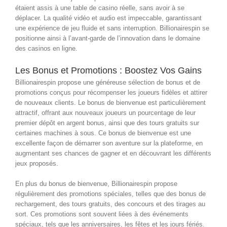
étaient assis à une table de casino réelle, sans avoir à se
déplacer. La qualité vidéo et audio est impeccable, garantissant
une expérience de jeu fluide et sans interruption. Billionairespin se
positionne ainsi à l’avant-garde de l’innovation dans le domaine
des casinos en ligne.
Les Bonus et Promotions : Boostez Vos Gains
Billionairespin propose une généreuse sélection de bonus et de
promotions conçus pour récompenser les joueurs fidèles et attirer
de nouveaux clients. Le bonus de bienvenue est particulièrement
attractif, offrant aux nouveaux joueurs un pourcentage de leur
premier dépôt en argent bonus, ainsi que des tours gratuits sur
certaines machines à sous. Ce bonus de bienvenue est une
excellente façon de démarrer son aventure sur la plateforme, en
augmentant ses chances de gagner et en découvrant les différents
jeux proposés.
En plus du bonus de bienvenue, Billionairespin propose
régulièrement des promotions spéciales, telles que des bonus de
rechargement, des tours gratuits, des concours et des tirages au
sort. Ces promotions sont souvent liées à des événements
spéciaux, tels que les anniversaires, les fêtes et les jours fériés.