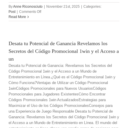
By
Anne Riconosciuto
|
November 21st, 2025
|
Categories:
on
Post
|
Comments Off
Isprobaj
Read More
Sreću
i
Strateški
Razmisli
Maksimiziraj
Desata tu Potencial de Ganancia Revelamos los
Dobitke
Secretos del Código Promocional 1win y el Acceso a
Uz
Jednostavnost
un
igre
Desata tu Potencial de Ganancia: Revelamos los Secretos del
plinko.
Código Promocional 1win y el Acceso a un Mundo de
Entretenimiento en Línea.¿Qué es el Código Promocional 1win y
Cómo Funciona?Ventajas de Utilizar un Código Promocional
1winCódigos Promocionales para Nuevos UsuariosCódigos
Promocionales para Jugadores ExistentesCómo Encontrar
Códigos Promocionales 1win ActualizadosEstrategias para
Maximizar el Uso de los Códigos PromocionalesConsejos para
una Experiencia de Juego Responsable Desata tu Potencial de
Ganancia: Revelamos los Secretos del Código Promocional 1win y
el Acceso a un Mundo de Entretenimiento en Línea. El mundo del