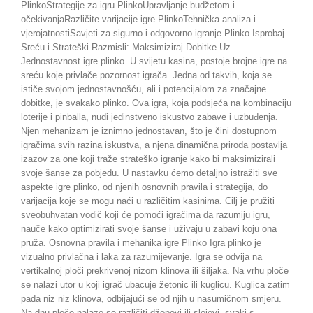
plinko.
PlinkoStrategije za igru PlinkoUpravljanje budžetom i
očekivanjaRazličite varijacije igre PlinkoTehnička analiza i
vjerojatnostiSavjeti za sigurno i odgovorno igranje Plinko Isprobaj
Sreću i Strateški Razmisli: Maksimiziraj Dobitke Uz
Jednostavnost igre plinko. U svijetu kasina, postoje brojne igre na
sreću koje privlače pozornost igrača. Jedna od takvih, koja se
ističe svojom jednostavnošću, ali i potencijalom za značajne
dobitke, je svakako plinko. Ova igra, koja podsjeća na kombinaciju
loterije i pinballa, nudi jedinstveno iskustvo zabave i uzbuđenja.
Njen mehanizam je iznimno jednostavan, što je čini dostupnom
igračima svih razina iskustva, a njena dinamična priroda postavlja
izazov za one koji traže strateško igranje kako bi maksimizirali
svoje šanse za pobjedu. U nastavku ćemo detaljno istražiti sve
aspekte igre plinko, od njenih osnovnih pravila i strategija, do
varijacija koje se mogu naći u različitim kasinima. Cilj je pružiti
sveobuhvatan vodič koji će pomoći igračima da razumiju igru,
nauče kako optimizirati svoje šanse i uživaju u zabavi koju ona
pruža. Osnovna pravila i mehanika igre Plinko Igra plinko je
vizualno privlačna i laka za razumijevanje. Igra se odvija na
vertikalnoj ploči prekrivenoj nizom klinova ili šiljaka. Na vrhu ploče
se nalazi utor u koji igrač ubacuje žetonic ili kuglicu. Kuglica zatim
pada niz niz klinova, odbijajući se od njih u nasumičnom smjeru.
Na dnu ploče nalaze se različiti džepovi ili slojevi, svaki s