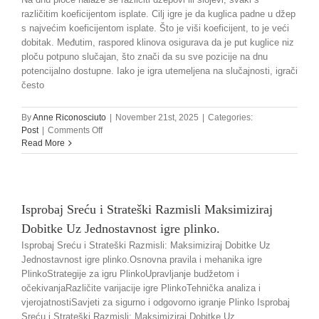
različitim koeficijentom isplate. Cilj igre je da kuglica padne u džep
s najvećim koeficijentom isplate. Što je viši koeficijent, to je veći
dobitak. Međutim, raspored klinova osigurava da je put kuglice niz
ploču potpuno slučajan, što znači da su sve pozicije na dnu
potencijalno dostupne. Iako je igra utemeljena na slučajnosti, igrači
često
By
Anne Riconosciuto
|
November 21st, 2025
|
Categories:
on
Post
|
Comments Off
Isprobaj
Read More
Sreću
i
Strateški
Razmisli
Maksimiziraj
Isprobaj Sreću i Strateški Razmisli Maksimiziraj
Dobitke
Dobitke Uz Jednostavnost igre plinko.
Uz
Isprobaj Sreću i Strateški Razmisli: Maksimiziraj Dobitke Uz
Jednostavnost
igre
Jednostavnost igre plinko.Osnovna pravila i mehanika igre
plinko.
PlinkoStrategije za igru PlinkoUpravljanje budžetom i
očekivanjaRazličite varijacije igre PlinkoTehnička analiza i
vjerojatnostiSavjeti za sigurno i odgovorno igranje Plinko Isprobaj
Sreću i Strateški Razmisli: Maksimiziraj Dobitke Uz