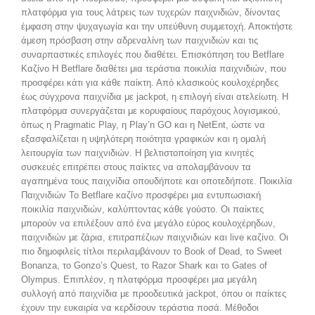
πλατφόρμα για τους λάτρεις των τυχερών παιχνιδιών, δίνοντας
έμφαση στην ψυχαγωγία και την υπεύθυνη συμμετοχή. Αποκτήστε
άμεση πρόσβαση στην αδρεναλίνη των παιχνιδιών και τις
συναρπαστικές επιλογές που διαθέτει. Επισκόπηση του Betflare
Καζίνο Η Betflare διαθέτει μια τεράστια ποικιλία παιχνιδιών, που
προσφέρει κάτι για κάθε παίκτη. Από κλασικούς κουλοχέρηδες
έως σύγχρονα παιχνίδια με jackpot, η επιλογή είναι ατελείωτη. Η
πλατφόρμα συνεργάζεται με κορυφαίους παρόχους λογισμικού,
όπως η Pragmatic Play, η Play’n GO και η NetEnt, ώστε να
εξασφαλίζεται η υψηλότερη ποιότητα γραφικών και η ομαλή
λειτουργία των παιχνιδιών. Η βελτιστοποίηση για κινητές
συσκευές επιτρέπει στους παίκτες να απολαμβάνουν τα
αγαπημένα τους παιχνίδια οπουδήποτε και οποτεδήποτε. Ποικιλία
Παιχνιδιών Το Betflare καζίνο προσφέρει μια εντυπωσιακή
ποικιλία παιχνιδιών, καλύπτοντας κάθε γούστο. Οι παίκτες
μπορούν να επιλέξουν από ένα μεγάλο εύρος κουλοχέρηδων,
παιχνιδιών με ζάρια, επιτραπέζιων παιχνιδιών και live καζίνο. Οι
πιο δημοφιλείς τίτλοι περιλαμβάνουν το Book of Dead, το Sweet
Bonanza, το Gonzo’s Quest, το Razor Shark και το Gates of
Olympus. Επιπλέον, η πλατφόρμα προσφέρει μια μεγάλη
συλλογή από παιχνίδια με προοδευτικά jackpot, όπου οι παίκτες
έχουν την ευκαιρία να κερδίσουν τεράστια ποσά. Μέθοδοι