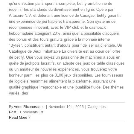
qu’une section paris sportifs complète, betify ambitionne de
redéfinir les standards du divertissement en ligne. Opéré par
Altacore N.V. et détenant une licence de Curaçao, betify garantit
une expérience de jeu fiable et transparente. Son système de
récompenses innovant, avec le VIP club et le cashback
hebdomadaire atteignant 20%, ainsi que la possibilité d’acquérir
des bonus et des tours gratuits grâce à la monnaie interne
"Bytes", constituent autant d’atouts pour fidéliser sa clientèle. Un
Catalogue de Jeux Imbattable La diversité est au cœur de l’offre
de betify. Que vous soyez un passionné de machines à sous en
quête de jackpots lucratifs, un adepte des jeux de table classiques
ou un amateur de nouvelles expériences, vous trouverez votre
bonheur parmi les plus de 3100 jeux disponibles. Les fournisseurs
de logiciels renommés alimentent la plateforme, assurant une
qualité graphique irréprochable et une jouabilité fluide. Des thèmes
variés, des
By
Anne Riconosciuto
|
November 19th, 2025
|
Categories:
on
Post
|
Comments Off
L’adrénaline
Read More
des
paris
sportifs