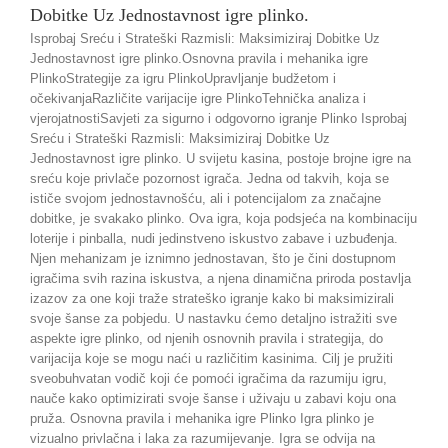
nettikasinot
Dobitke Uz Jednostavnost igre plinko.
suorilla
Isprobaj Sreću i Strateški Razmisli: Maksimiziraj Dobitke Uz
yhteyksillä
suurimpiin
Jednostavnost igre plinko.Osnovna pravila i mehanika igre
voittoih
PlinkoStrategije za igru PlinkoUpravljanje budžetom i
očekivanjaRazličite varijacije igre PlinkoTehnička analiza i
vjerojatnostiSavjeti za sigurno i odgovorno igranje Plinko Isprobaj
Sreću i Strateški Razmisli: Maksimiziraj Dobitke Uz
Jednostavnost igre plinko. U svijetu kasina, postoje brojne igre na
sreću koje privlače pozornost igrača. Jedna od takvih, koja se
ističe svojom jednostavnošću, ali i potencijalom za značajne
dobitke, je svakako plinko. Ova igra, koja podsjeća na kombinaciju
loterije i pinballa, nudi jedinstveno iskustvo zabave i uzbuđenja.
Njen mehanizam je iznimno jednostavan, što je čini dostupnom
igračima svih razina iskustva, a njena dinamična priroda postavlja
izazov za one koji traže strateško igranje kako bi maksimizirali
svoje šanse za pobjedu. U nastavku ćemo detaljno istražiti sve
aspekte igre plinko, od njenih osnovnih pravila i strategija, do
varijacija koje se mogu naći u različitim kasinima. Cilj je pružiti
sveobuhvatan vodič koji će pomoći igračima da razumiju igru,
nauče kako optimizirati svoje šanse i uživaju u zabavi koju ona
pruža. Osnovna pravila i mehanika igre Plinko Igra plinko je
vizualno privlačna i laka za razumijevanje. Igra se odvija na