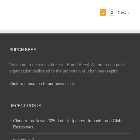
et
l’excitation
1
2
Next
des
jeux
en
ligne
convergent
chez
BURGH BEES
betify,
pour
une
Welcome to the digital home of Burgh Bees! We are a non-profit
i
organization dedicated to the promotion of urban beekeeping.
Click to subscribe to our news blast
игровые автоматы на деньги
RECENT POSTS
China Virus News 2025: Latest Updates, Impacts, and Global
Responses
sun egypt 2