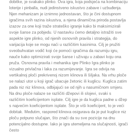
dobitke, je svakako plinko. Ova igra, koja podsjeća na kombinaciju
loterije i pinballa, nudi jedinstveno iskustvo zabave i uzbuđenja.
Njen mehanizam je iznimno jednostavan, što je čini dostupnom
igračima svih razina iskustva, a njena dinamična priroda postavlja
izazov za one koji traže strateško igranje kako bi maksimizirali
svoje šanse za pobjedu. U nastavku ćemo detaljno istražiti sve
aspekte igre plinko, od njenih osnovnih pravila i strategija, do
varijacija koje se mogu naći u različitim kasinima. Cilj je pružiti
sveobuhvatan vodič koji će pomoći igračima da razumiju igru,
nauče kako optimizirati svoje šanse i uživaju u zabavi koju ona
pruža. Osnovna pravila i mehanika igre Plinko Igra plinko je
vizualno privlačna i laka za razumijevanje. Igra se odvija na
vertikalnoj ploči prekrivenoj nizom klinova ili šiljaka. Na vrhu ploče
se nalazi utor u koji igrač ubacuje žetonic ili kuglicu. Kuglica zatim
pada niz niz klinova, odbijajući se od njih u nasumičnom smjeru.
Na dnu ploče nalaze se različiti džepovi ili slojevi, svaki s
različitim koeficijentom isplate. Cilj igre je da kuglica padne u džep
s najvećim koeficijentom isplate. Što je viši koeficijent, to je veći
dobitak. Međutim, raspored klinova osigurava da je put kuglice niz
ploču potpuno slučajan, što znači da su sve pozicije na dnu
potencijalno dostupne. Iako je igra utemeljena na slučajnosti, igrači
često