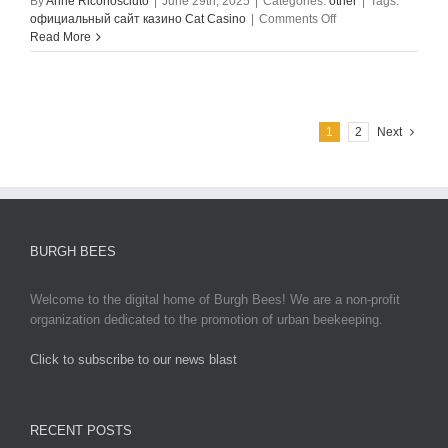
By
Anne Riconosciuto
|
June 29th, 2025
|
Categories:
other
|
Tags:
on
официальный сайт казино Cat Casino
|
Comments Off
сайт
Read More
Cat
Casino
1
2
Next
BURGH BEES
Welcome to the digital home of Burgh Bees! We are a non-profit
organization dedicated to the promotion of urban beekeeping.
Click to subscribe to our news blast
игровые автоматы на деньги
RECENT POSTS