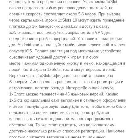
использует для проведения операции. Участникам 1xSlot
casino предлагается быстрое проведение платежей, но
средняя скорость составляет около 5-6 часов. При выводе
через карты банка игроки 1xSlots 10 могут ждать проведение
платежа до 3-х банковских дней.Если доступ к сайту
заблокирован, воспользуйтесь зеркалом или VPN для
продолжения игры без прерываний. Установите приложение
для Android или используйте мобильную версию сайта через
браузер iOS. Полная адаптация под мобильные устройства
обеспечивает удобный доступ к играм в любом
месте.Нажимая одноименную кнопку в меню, находящемся в
левой части экрана 1xSlots, гости могут перевести язык.
Верхняя часть 1xSlots официального сайта посвящена
баннерам. Именно здесь расположены кнопки регистрации и
авторизации, логотип бренда. Интерфейс онлайн-клуба
1хСлотс можно перевести на 46 языковых версий. Казино
1xSlots официальный сайт выполнен в стильном оформлении
и имеет темную цветовую гамму.Для того, чтобы можно было
пользоваться всеми опциями казино, не потребуется
использовать никакого дополнительного программного
обеспечения. Также стоит отметить, что пользователям
доступно несколько разных способов регистрации. Наиболее
простым считается авторизация через ту или иную