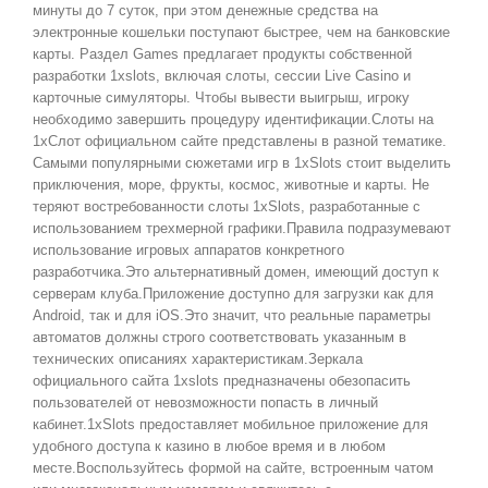
минуты до 7 суток, при этом денежные средства на
электронные кошельки поступают быстрее, чем на банковские
карты. Раздел Games предлагает продукты собственной
разработки 1xslots, включая слоты, сессии Live Casino и
карточные симуляторы. Чтобы вывести выигрыш, игроку
необходимо завершить процедуру идентификации.Слоты на
1хСлот официальном сайте представлены в разной тематике.
Самыми популярными сюжетами игр в 1xSlots стоит выделить
приключения, море, фрукты, космос, животные и карты. Не
теряют востребованности слоты 1xSlots, разработанные с
использованием трехмерной графики.Правила подразумевают
использование игровых аппаратов конкретного
разработчика.Это альтернативный домен, имеющий доступ к
серверам клуба.Приложение доступно для загрузки как для
Android, так и для iOS.Это значит, что реальные параметры
автоматов должны строго соответствовать указанным в
технических описаниях характеристикам.Зеркала
официального сайта 1xslots предназначены обезопасить
пользователей от невозможности попасть в личный
кабинет.1xSlots предоставляет мобильное приложение для
удобного доступа к казино в любое время и в любом
месте.Воспользуйтесь формой на сайте, встроенным чатом