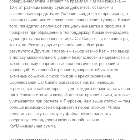
совершеннолетние и играют по правилам.Размер кэшбэка —
10% от разницы между суммой депозитов, остатком и
выведенными средствами.Условия всегда чётко прописаны, а
награды начисляются сразу после завершения турнира. Кроме
того, победители получают специальные метки в профиле и
приоритет при обращении в техподдержку. Кроме live-раздела,
здесь доступны мгновенные игры Cat Casino — это краш-игры,
кости, колёсики и другие развлечения с быстрым
результатом.Другими словами – выбор казино Кэт – это выбор
в пользу максимального уровня безопасности и надежности, а
также в пользу современных технологических решений и
инноваций. На главной странице турниров отображаются
активные события, список призов и время окончания.
Соревнования Cat Casino охватывают как начинающих
игроков, так и хайроллеров — для каждого сегмента есть своя
лига. Каждая ставка и каждый депозит приносят очки, которые
учитываются при расчёте VIP-уровня. Чем выше статус — тем
больше возможностей открывается перед игроком. Чтобы
получить ссылку на загрузку файла, нужно написать
оператору техподдержки казино.онлайн казино
КэтМинимальная сумма