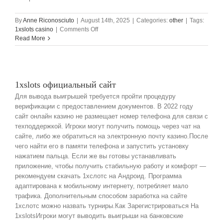
By
Anne Riconosciuto
|
August 14th, 2025
|
Categories:
other
|
Tags:
on
1xslots casino
|
Comments Off
1xslots
Read More
Онлайн
Казино
Онлайн-
казино
С
1xslots официальный сайт
Бонусами
Для вывода выигрышей требуется пройти процедуру
До
верификации с предоставлением документов. В 2022 году
140
сайт онлайн казино не размещает номер телефона для связи с
000
техподдержкой. Игроки могут получить помощь через чат на
Рублей
сайте, либо же обратиться на электронную почту казино.После
чего найти его в памяти телефона и запустить установку
нажатием пальца. Если же вы готовы устанавливать
приложение, чтобы получить стабильную работу и комфорт —
рекомендуем скачать 1хслотс на Андроид. Программа
адаптирована к мобильному интернету, потребляет мало
трафика. Дополнительным способом заработка на сайте
1хслотс можно назвать турниры.Как Зарегистрироваться На
1xslotsИгроки могут выводить выигрыши на банковские