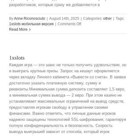
разработчиков, которые сразу же добавляются в
By
Anne Riconosciuto
|
August 14th, 2025
|
Categories:
other
|
Tags:
on
1xslots мобильная версия
|
Comments Off
1xslots
Read More
casino
1xslots
Каждая игра — это шанс не только получить удовольствие, но
и выиграть крупные призы. Запрос на кешаут оформляется
через вкладку Личного кабинета «Вывести со счета». В заявке
достаточно указать платежную систему, сумму и
реквизиты.Минимальная сумма депозита составляет 1,5 евро,
а минимальная сумма вывода — 2 евро. При этом казино не
устанавливает максимальных ограничений на вывод средств,
предоставляя игрокам свободу в управлении своими
финансами. Важно отметить, что личные данные игроков
надежно защищены технологией SSL-шифрования, гарантируя
полную конфиденциальность и безопасность. Скорость
вывода выигрышей зависит от способа, который игрок