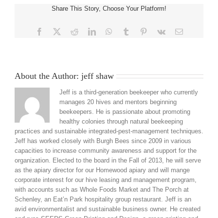
spilleautomat
Share This Story, Choose Your Platform!
Online
Ektefødt
Formue
Facebook
X
Reddit
LinkedIn
WhatsApp
Tumblr
Pinterest
Vk
Email
About the Author:
jeff shaw
Jeff is a third-generation beekeeper who currently
manages 20 hives and mentors beginning
beekeepers. He is passionate about promoting
healthy colonies through natural beekeeping
practices and sustainable integrated-pest-management techniques.
Jeff has worked closely with Burgh Bees since 2009 in various
capacities to increase community awareness and support for the
organization. Elected to the board in the Fall of 2013, he will serve
as the apiary director for our Homewood apiary and will mange
corporate interest for our hive leasing and management program,
with accounts such as Whole Foods Market and The Porch at
Schenley, an Eat’n Park hospitality group restaurant. Jeff is an
avid environmentalist and sustainable business owner. He created