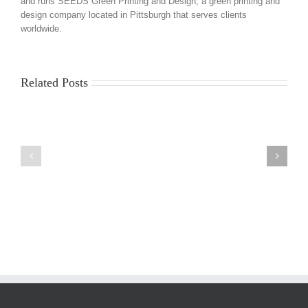
and runs SEEDS Green Printing and Design, a green printing and
design company located in Pittsburgh that serves clients
worldwide.
Related Posts
China
Virus
News
2025:
sun
Latest
egypt
Updates,
2
Impacts,
and
Global
Responses