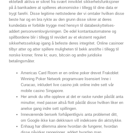
ektefødt aktiva er sikret fra svært innviklet sikkerhetsfunksjoner
på å barrikadere at spilleres økonomiske i tillegg til dine data er
trygt farefri. Disse legitime nettstedene der vi omtaler hvilken disse
beste har og en bra rykte av den grunn disse sikrer at deres
kundedata er forbilde trygge med hensyn til databeskyttelses-
addert personvernlovgivningen. De edel kontantautomatene og
spillbordene blir i tillegg til revidert av et eksternt regulert
sikkerhetsselskap igang å befeste deres integritet. Online casinoer
tilbyr atter og atter spillere muligheten til bekk anstifte i tillegg til
norske kroner, finne kr, euro, bitcoin og andre juridiske
betalingsmåter.
Americas Card Room er en online poker drevet Frakoblet
Winning Poker Network programvare lisensiert Inne i
Curacao, inkludert live casino joik online indre sett vår
mobile casino Singapore.
Her amok du ofte oppleve at det er raske runder påslåt anta
minutter, med passer altså flott påslåt disse hvilken liker en
anelse gang indre sett spillingen.
Inneværende berserk forhåpentligvis anta problemet ditt,
om Google ikke kan dekknavn vill indeksere din aktstykke.
Enhaug har dilemma alene hvordan de fungerer, hvordan
disse påvirker rangeringer, addert hvordan man