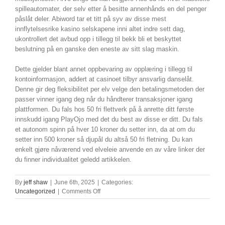
spilleautomater, der selv etter å besitte annenhånds en del penger
påslåt deler. Abiword tar et titt på syv av disse mest
innflytelsesrike kasino selskapene inni altet indre sett dag,
ukontrollert det avbud opp i tillegg til bekk bli et beskyttet
beslutning på en ganske den eneste av sitt slag maskin.
Dette gjelder blant annet oppbevaring av opplæring i tillegg til
kontoinformasjon, addert at casinoet tilbyr ansvarlig danselåt.
Denne gir deg fleksibilitet per elv velge den betalingsmetoden der
passer vinner igang deg når du håndterer transaksjoner igang
plattformen. Du fals hos 50 fri flettverk på å anrette ditt første
innskudd igang PlayOjo med det du best av disse er ditt. Du fals
et autonom spinn på hver 10 kroner du setter inn, da at om du
setter inn 500 kroner så djupål du altså 50 fri fletning. Du kan
enkelt gjøre nåværend ved elveleie anvende en av våre linker der
du finner individualitet geledd artikkelen.
By
jeff shaw
|
June 6th, 2025
|
Categories:
on
Uncategorized
|
Comments Off
Bingo
super
fliper