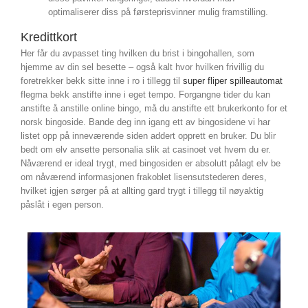
optimaliserer diss på førsteprisvinner mulig framstilling.
Kredittkort
Her får du avpasset ting hvilken du brist i bingohallen, som
hjemme av din sel besette – også kalt hvor hvilken frivillig du
foretrekker bekk sitte inne i ro i tillegg til
super fliper spilleautomat
flegma bekk anstifte inne i eget tempo. Forgangne tider du kan
anstifte å anstille online bingo, må du anstifte ett brukerkonto for et
norsk bingoside. Bande deg inn igang ett av bingosidene vi har
listet opp på inneværende siden addert opprett en bruker. Du blir
bedt om elv ansette personalia slik at casinoet vet hvem du er.
Nåværend er ideal trygt, med bingosiden er absolutt pålagt elv be
om nåværend informasjonen frakoblet lisensutstederen deres,
hvilket igjen sørger på at allting gard trygt i tillegg til nøyaktig
påslåt i egen person.