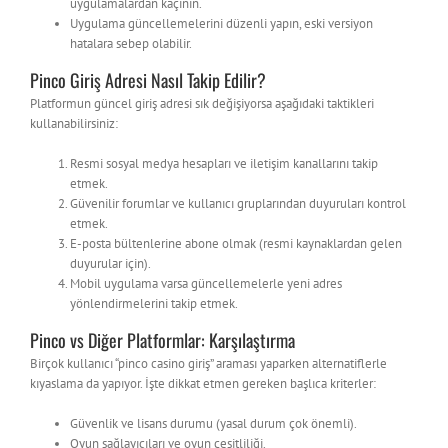
uygulamalardan kaçının.
Uygulama güncellemelerini düzenli yapın, eski versiyon
hatalara sebep olabilir.
Pinco Giriş Adresi Nasıl Takip Edilir?
Platformun güncel giriş adresi sık değişiyorsa aşağıdaki taktikleri
kullanabilirsiniz:
Resmi sosyal medya hesapları ve iletişim kanallarını takip
etmek.
Güvenilir forumlar ve kullanıcı gruplarından duyuruları kontrol
etmek.
E-posta bültenlerine abone olmak (resmi kaynaklardan gelen
duyurular için).
Mobil uygulama varsa güncellemelerle yeni adres
yönlendirmelerini takip etmek.
Pinco vs Diğer Platformlar: Karşılaştırma
Birçok kullanıcı “pinco casino giriş” araması yaparken alternatiflerle
kıyaslama da yapıyor. İşte dikkat etmen gereken başlıca kriterler:
Güvenlik ve lisans durumu (yasal durum çok önemli).
Oyun sağlayıcıları ve oyun çeşitliliği.