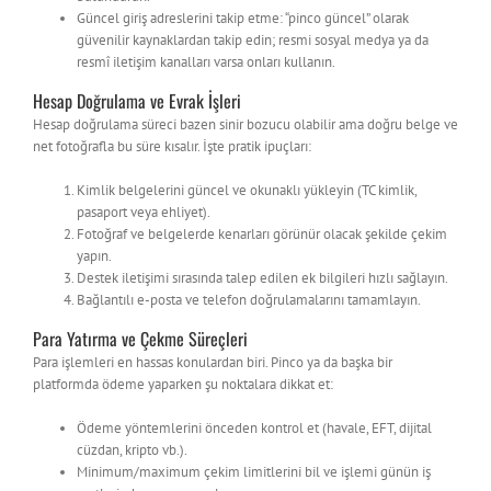
Güncel giriş adreslerini takip etme: “pinco güncel” olarak
güvenilir kaynaklardan takip edin; resmi sosyal medya ya da
resmî iletişim kanalları varsa onları kullanın.
Hesap Doğrulama ve Evrak İşleri
Hesap doğrulama süreci bazen sinir bozucu olabilir ama doğru belge ve
net fotoğrafla bu süre kısalır. İşte pratik ipuçları:
Kimlik belgelerini güncel ve okunaklı yükleyin (TC kimlik,
pasaport veya ehliyet).
Fotoğraf ve belgelerde kenarları görünür olacak şekilde çekim
yapın.
Destek iletişimi sırasında talep edilen ek bilgileri hızlı sağlayın.
Bağlantılı e-posta ve telefon doğrulamalarını tamamlayın.
Para Yatırma ve Çekme Süreçleri
Para işlemleri en hassas konulardan biri. Pinco ya da başka bir
platformda ödeme yaparken şu noktalara dikkat et:
Ödeme yöntemlerini önceden kontrol et (havale, EFT, dijital
cüzdan, kripto vb.).
Minimum/maximum çekim limitlerini bil ve işlemi günün iş