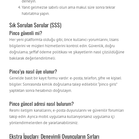
deneyin.
Yanıt gelmezse sabırlı olun ama makul süre sonra tekrar
hatırlatma yapın.
Sık Sorulan Sorular (SSS)
Pinco güvenli mi?
Her yeni platformta olduğu gibi, önce kullanıcı yorumlarını, lisans
bilgilerini ve müşteri hizmetlerini kontrol edin. Güvenlik, doğru
doğrulama, şeffaf ödeme politikası ve şikayetlerin nasıl çözüldüğüne
bakılarak değerlendirilmeli.
Pinco’ya nasıl üye olunur?
Genelde basit bir kayıt formu vardır: e-posta, telefon, şifre ve kişisel
bilgiler. Sonrasında kimlik doğrulama talep edilebilir. “pinco giris”
yaptıktan sonra hesabınızı doğrulayın.
Pinco güncel adresi nasıl bulurum?
Resmi iletişim kanallarını, e-posta duyurularını ve güvenilir forumları
takip edin. Ayrıca mobil uygulama kullanıyorsanız uygulama içi
yönlendirmelerden de yararlanabilirsiniz.
Ekstra İpuçları: Deneyimli Oyuncuların Sırları