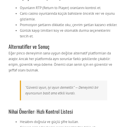
Oyunların RTP (Return to Player) oranlarını kontrol et.
Canlı casino oyunlarında küçük bahislere öncelik ver ve oyunu
gözlemle.
Promosyon şartlarını dikkatle oku; çevrim şartları kazancı etkiler.
Günlük kayıp limitleri koy ve otomatik durma seçeneklerini
tercih et.
Alternatifler ve Sonuç
Eğer pinco deneyimin sana uygun değilse alternatif platformları da
araştır. Ancak her platformda aynı sorunlar farklı şekillerde çıkabilir:
erişim, güvenlik veya ödeme. Önemli olan senin için en güvenilir ve
şeffaf olanı bulmak.
“Güvenli oyun, iyi oyun demektir.” — Deneyimli bir
oyuncunun basit ama etkili kuralı.
Nihai Öneriler: Hızlı Kontrol Listesi
Hesabını doğrula ve güçlü şifre kullan.