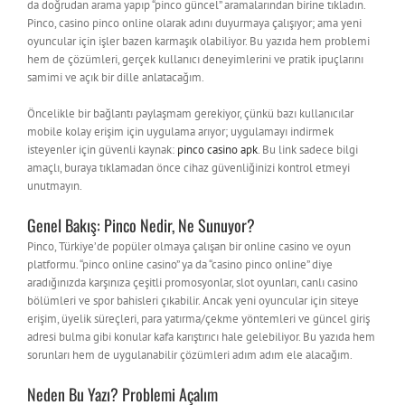
da doğrudan arama yapıp “pinco güncel” aramalarından birine tıkladın.
Pinco, casino pinco online olarak adını duyurmaya çalışıyor; ama yeni
oyuncular için işler bazen karmaşık olabiliyor. Bu yazıda hem problemi
hem de çözümleri, gerçek kullanıcı deneyimlerini ve pratik ipuçlarını
samimi ve açık bir dille anlatacağım.
Öncelikle bir bağlantı paylaşmam gerekiyor, çünkü bazı kullanıcılar
mobile kolay erişim için uygulama arıyor; uygulamayı indirmek
isteyenler için güvenli kaynak:
pinco casino apk
. Bu link sadece bilgi
amaçlı, buraya tıklamadan önce cihaz güvenliğinizi kontrol etmeyi
unutmayın.
Genel Bakış: Pinco Nedir, Ne Sunuyor?
Pinco, Türkiye’de popüler olmaya çalışan bir online casino ve oyun
platformu. “pinco online casino” ya da “casino pinco online” diye
aradığınızda karşınıza çeşitli promosyonlar, slot oyunları, canlı casino
bölümleri ve spor bahisleri çıkabilir. Ancak yeni oyuncular için siteye
erişim, üyelik süreçleri, para yatırma/çekme yöntemleri ve güncel giriş
adresi bulma gibi konular kafa karıştırıcı hale gelebiliyor. Bu yazıda hem
sorunları hem de uygulanabilir çözümleri adım adım ele alacağım.
Neden Bu Yazı? Problemi Açalım