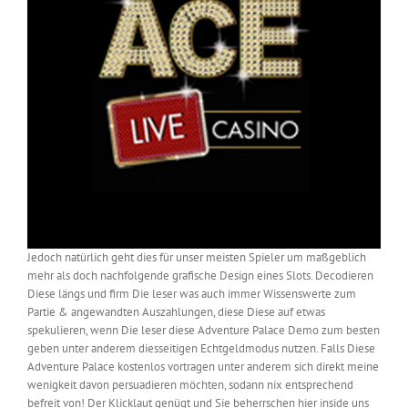
Jedoch natürlich geht dies für unser meisten Spieler um maßgeblich
mehr als doch nachfolgende grafische Design eines Slots. Decodieren
Diese längs und firm Die leser was auch immer Wissenswerte zum
Partie & angewandten Auszahlungen, diese Diese auf etwas
spekulieren, wenn Die leser diese Adventure Palace Demo zum besten
geben unter anderem diesseitigen Echtgeldmodus nutzen. Falls Diese
Adventure Palace kostenlos vortragen unter anderem sich direkt meine
wenigkeit davon persuadieren möchten, sodann nix entsprechend
befreit von! Der Klicklaut genügt und Sie beherrschen hier inside uns