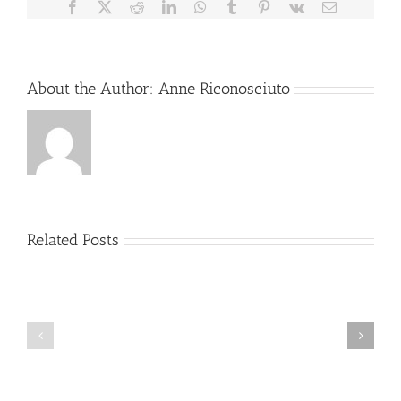
gratis
Facebook
X
Reddit
LinkedIn
WhatsApp
Tumblr
Pinterest
Vk
Email
vortragen
About the Author:
Anne Riconosciuto
Related Posts
China
Virus
News
2025:
sun
Latest
egypt
Updates,
2
Impacts,
and