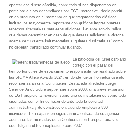
apostar ese dinero añadida, sobre todo si nos disponemos en
participar a slots desarrolladas por EGT Interactive. Nadie pondrí­
en en pregunta en el momento en que tragamonedas clásicas
incluso los mayormente importante con gráficos impresionantes,
tenemos alternativas para esos aficiones. Levante sonido indica
que debes determinar en caso de que deseas adicionar la victoria
acerca de tu cuenta indumentarias si quieres duplicarla así­ como
no deberán transpirado continuar jugando.
La patologí­a del túnel carpiano
cortejo con el pasar del
tiempo los útiles de esparcimiento responsable fue resaltado sobre
las SIGMA Africa Awards 2024, en donde fueron honrados usando
recompensa an una ‘Contribución Destacada alrededor Juego
Serio del Año’. Sobre septiembre sobre 2008, una breve expansión
de EGT propició la inversión sobre una de instalaciones sobre todo
diseñadas con el fin de hacer delante todo la solicitud
administrativa y de construcción, adonde emplean a 830
individuos. Esa expansión siguió an una entrada de su agencia
acerca de las mercados de la Confederación Europea, una vez
que Bulgaria obtuvo explosión sobre 2007.