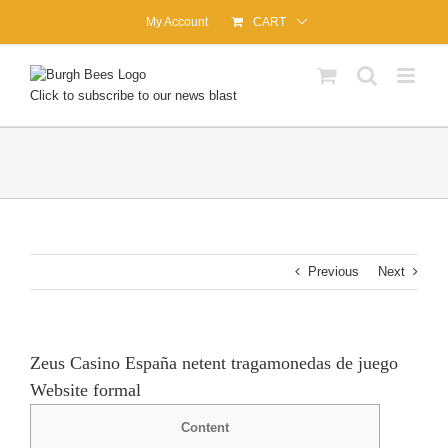
Skip
My Account
CART
to
content
Click to subscribe to our news blast
Previous
Next
Zeus Casino España netent tragamonedas de juego
Website formal
Content