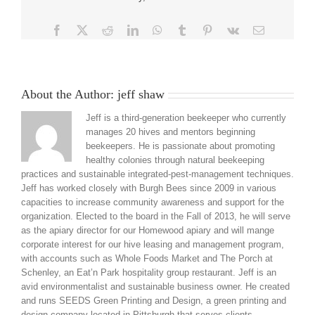
tragamonedas
de
juego
Facebook
X
Reddit
LinkedIn
WhatsApp
Tumblr
Pinterest
Vk
Email
Website
formal
About the Author:
jeff shaw
Jeff is a third-generation beekeeper who currently
manages 20 hives and mentors beginning
beekeepers. He is passionate about promoting
healthy colonies through natural beekeeping
practices and sustainable integrated-pest-management techniques.
Jeff has worked closely with Burgh Bees since 2009 in various
capacities to increase community awareness and support for the
organization. Elected to the board in the Fall of 2013, he will serve
as the apiary director for our Homewood apiary and will mange
corporate interest for our hive leasing and management program,
with accounts such as Whole Foods Market and The Porch at
Schenley, an Eat’n Park hospitality group restaurant. Jeff is an
avid environmentalist and sustainable business owner. He created
and runs SEEDS Green Printing and Design, a green printing and
design company located in Pittsburgh that serves clients