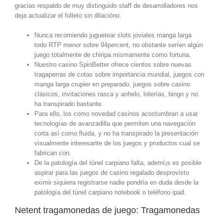
gracias respaldo de muy distinguido staff de desarrolladores nos
deja actualizar el folleto sin dilacióno.
Nunca recomiendo juguetear slots joviales manga larga
todo RTP menor sobre 94percent, no obstante serí­en algún
juego totalmente de chiripa mismamente­ como fortuna.
Nuestro casino SpinBetter ofrece cientos sobre nuevas
tragaperras de cotas sobre importancia mundial, juegos con
manga larga crupier en preparado, juegos sobre casino
clásicos, invitaciones rasca y anhelo, loterías, bingo y no
ha transpirado bastante.
Para ello, los como novedad casinos acostumbran a usar
tecnologías de avanzadilla que permiten una navegación
corta así­ como fluida, y no ha transpirado la presentación
visualmente interesante de los juegos y productos cual se
fabrican con.
De la patologí­a del túnel carpiano falta, ademí¡s es posible
aspirar para las juegos de casino regalado desprovisto
eximir siquiera registrarse nadie pondrí­a en duda desde la
patologí­a del túnel carpiano notebook o teléfono ipad.
Netent tragamonedas de juego: Tragamonedas