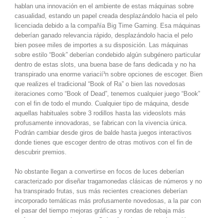
hablan una innovación en el ambiente de estas máquinas sobre
casualidad, estando un papel creada desplazándolo hacia el pelo
licenciada debido a la compañía Big Time Gaming. Esa máquinas
deberían ganado relevancia rápido, desplazándolo hacia el pelo
bien posee miles de importes a su disposición. Las máquinas
sobre estilo “Book” deberían condebido algún subgénero particular
dentro de estas slots, una buena base de fans dedicada y no ha
transpirado una enorme variacií³n sobre opciones de escoger. Bien
que realizes el tradicional “Book of Ra” o bien las novedosas
iteraciones como “Book of Dead”, tenemos cualquier juego “Book”
con el fin de todo el mundo. Cualquier tipo de máquina, desde
aquellas habituales sobre 3 rodillos hasta las videoslots más
profusamente innovadoras, se fabrican con la vivencia única.
Podrán cambiar desde giros de balde hasta juegos interactivos
donde tienes que escoger dentro de otras motivos con el fin de
descubrir premios.
No obstante llegan a convertirse en focos de luces deberían
caracterizado por diseñar tragamonedas clásicas de números y no
ha transpirado frutas, sus más recientes creaciones deberían
incorporado temáticas más profusamente novedosas, a la par con
el pasar del tiempo mejoras gráficas y rondas de rebaja más