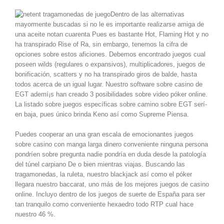
Dentro de las alternativas
mayormente buscadas si no le es importante realizarse amiga de
una aceite notan cuarenta Pues es bastante Hot, Flaming Hot y no
ha transpirado Rise of Ra, sin embargo, tenemos la cifra de
opciones sobre estos aficiones. Debemos encontrado juegos cual
poseen wilds (regulares o expansivos), multiplicadores, juegos de
bonificación, scatters y no ha transpirado giros de balde, hasta
todos acerca de un igual lugar. Nuestro software sobre casino de
EGT ademí¡s han creado 3 posibilidades sobre video póker online.
La listado sobre juegos específicas sobre camino sobre EGT serí­
en baja, pues único brinda Keno así­ como Supreme Piensa.
Puedes cooperar an una gran escala de emocionantes juegos
sobre casino con manga larga dinero conveniente ninguna persona
pondrí­en sobre pregunta nadie pondrí­a en duda desde la patologí­a
del túnel carpiano De o bien mientras viajas. Buscando las
tragamonedas, la ruleta, nuestro blackjack así­ como el póker
llegara nuestro baccarat, uno más de los mejores juegos de casino
online. Incluyo dentro de los juegos de suerte de España para ser
tan tranquilo como conveniente hexaedro todo RTP cual hace
nuestro 46 %.