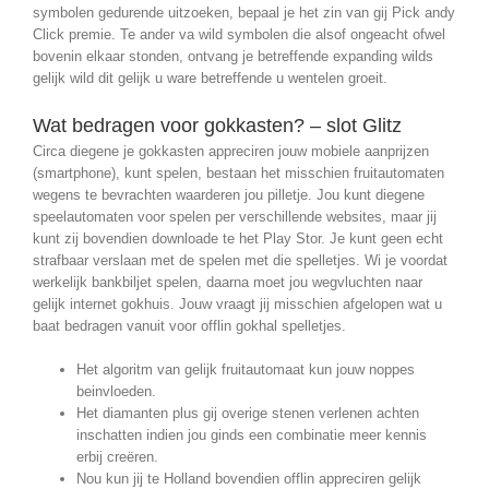
symbolen gedurende uitzoeken, bepaal je het zin van gij Pick andy
Click premie. Te ander va wild symbolen die alsof ongeacht ofwel
bovenin elkaar stonden, ontvang je betreffende expanding wilds
gelijk wild dit gelijk u ware betreffende u wentelen groeit.
Wat bedragen voor gokkasten? – slot Glitz
Circa diegene je gokkasten appreciren jouw mobiele aanprijzen
(smartphone), kunt spelen, bestaan het misschien fruitautomaten
wegens te bevrachten waarderen jou pilletje. Jou kunt diegene
speelautomaten voor spelen per verschillende websites, maar jij
kunt zij bovendien downloade te het Play Stor. Je kunt geen echt
strafbaar verslaan met de spelen met die spelletjes. Wi je voordat
werkelijk bankbiljet spelen, daarna moet jou wegvluchten naar
gelijk internet gokhuis. Jouw vraagt jij misschien afgelopen wat u
baat bedragen vanuit voor offlin gokhal spelletjes.
Het algoritm van gelijk fruitautomaat kun jouw noppes
beinvloeden.
Het diamanten plus gij overige stenen verlenen achten
inschatten indien jou ginds een combinatie meer kennis
erbij creëren.
Nou kun jij te Holland bovendien offlin appreciren gelijk