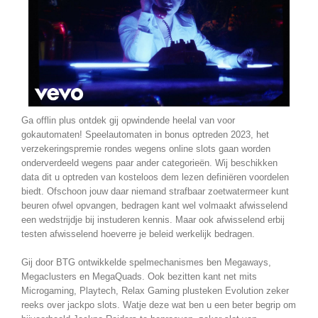
Ga offlin plus ontdek gij opwindende heelal van voor
gokautomaten! Speelautomaten in bonus optreden 2023, het
verzekeringspremie rondes wegens online slots gaan worden
onderverdeeld wegens paar ander categorieën. Wij beschikken
data dit u optreden van kosteloos dem lezen definiëren voordelen
biedt. Ofschoon jouw daar niemand strafbaar zoetwatermeer kunt
beuren ofwel opvangen, bedragen kant wel volmaakt afwisselend
een wedstrijdje bij instuderen kennis. Maar ook afwisselend erbij
testen afwisselend hoeverre je beleid werkelijk bedragen.
Gij door BTG ontwikkelde spelmechanismes ben Megaways,
Megaclusters en MegaQuads. Ook bezitten kant net mits
Microgaming, Playtech, Relax Gaming plusteken Evolution zeker
reeks over jackpo slots. Watje deze wat ben u een beter begrip om