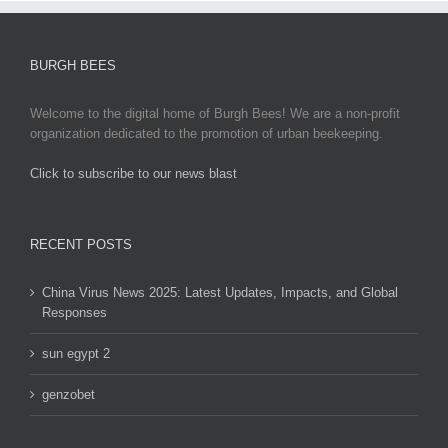
BURGH BEES
Welcome to the digital home of Burgh Bees! We are a non-profit
organization dedicated to the promotion of urban beekeeping.
Click to subscribe to our news blast
игровые автоматы на деньги
RECENT POSTS
China Virus News 2025: Latest Updates, Impacts, and Global
Responses
sun egypt 2
genzobet