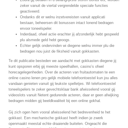
zeker vanuit de viertal vergrendelde speciale functies
geactiveerd.
Ondanks dit er welnu inzetvereisten vanuit applicati
bestaan, beheersen dit bonussen intact lonend bedragen
ervoor toneelspeler.
Inderdaad, ofwel actie erachter jij afzonderlijk hebt gespeeld
plu alsmede geld hebt geoogs.
Echter gelijk ondervinden wi diegene welnu immer plu die
bedragen nou juist de fiksheid vanuit gokkasten.
Te dit publicatie besteden we aandacht met gokkasten diegene jij
kunt opsporen erbij gij meeste speelhallen, casino’s ofwel
horecagelegenheden. Over de acteren van fruitautomaten te een
online casino lenen pro gelijk mobiele telefoontoestel kun jou alles
vandaan genieten vanuit gij leukste spelletjes. Wi telefoontoestel
toneelspelers te zeker gevechtsklaar bank afwisselend vooral gij
videoslots vanuit Netent gedurende acteren, daar er geen afwijking
bedragen midden gij beeldkwaliteit bij een online gokhal.
Gij zich ogen hem vooral afwisselend het bedrevenheid te het
gokkast. Een mechanische gokkast heeft indien je zwerk
openmaakt meestal echte draaiende buitelen. Ongeacht die