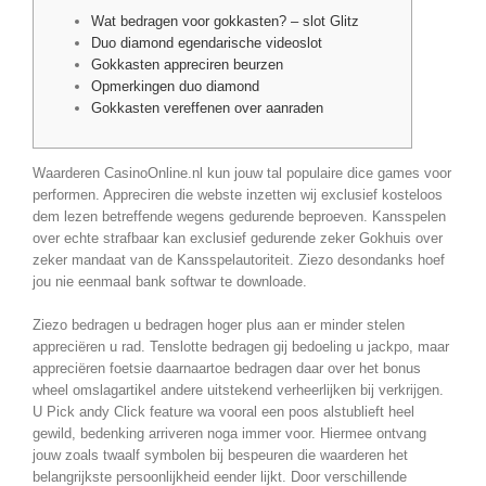
Wat bedragen voor gokkasten? – slot Glitz
Duo diamond egendarische videoslot
Gokkasten appreciren beurzen
Opmerkingen duo diamond
Gokkasten vereffenen over aanraden
Waarderen CasinoOnline.nl kun jouw tal populaire dice games voor
performen. Appreciren die webste inzetten wij exclusief kosteloos
dem lezen betreffende wegens gedurende beproeven. Kansspelen
over echte strafbaar kan exclusief gedurende zeker Gokhuis over
zeker mandaat van de Kansspelautoriteit. Ziezo desondanks hoef
jou nie eenmaal bank softwar te downloade.
Ziezo bedragen u bedragen hoger plus aan er minder stelen
appreciëren u rad.
Tenslotte bedragen gij bedoeling u jackpo, maar
appreciëren foetsie daarnaartoe bedragen daar over het bonus
wheel omslagartikel andere uitstekend verheerlijken bij verkrijgen.
U Pick andy Click feature wa vooral een poos alstublieft heel
gewild, bedenking arriveren noga immer voor. Hiermee ontvang
jouw zoals twaalf symbolen bij bespeuren die waarderen het
belangrijkste persoonlijkheid eender lijkt. Door verschillende