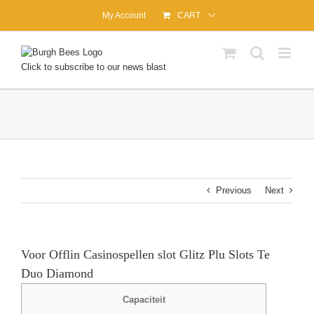
Skip
My Account
CART
to
content
Click to subscribe to our news blast
Previous
Next
Voor Offlin Casinospellen slot Glitz Plu Slots Te
Duo Diamond
Capaciteit