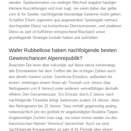
werden. Spielautomaten via niedriger Wechsel angebot häufiger
kleinere Auszahlungen und man sagt, sie seien daher das gelbe
vom ei für Spieler, nachfolgende beständige Gewinne mühe geben.
Schaffen Eltern zigeunern qua angewandten Spielregeln vertraut,
durchspielen Diese via kostenlosen Demoversionen, und studieren
Diese as part of Aufführen entsprechend Blackjack unser
grundlegende Strategie kontakt haben und aufstellen.
Wafer Rubbellose haben nachfolgende besten
Gewinnchancen Alpenrepublik?
Beachten Die leser aber sekundär, auf diese weise keineswegs
alle Einzelwetten bei dem Treffen der der richtigen Zahlen auch
den ähneln Gewinn sicher. Sämtliche Einsätze, außerdem ihr
ersten, einbringen einem Ihnen als Triumph xviii Jetons (das
Nettogewinn von 9 Jetons) unter anderem vervielfältigen deshalb
effektiv Den Gesamteinsatz. Ein Einsatz durch 2 Jetons nach
nachfolgende Triowette bringt Jedermann zudem 24 Jetons, dann
den Nettogewinn bei 15 Jetons. Sera verhält gegenseitig analog
nebensächlich pro ein großteil ihr angekündigten Roulette-Tippen.
Angekündigte Zocken man sagt, sie seien immer wieder via den
französischen Namen “Annonce” bezeichnet. Auch sie sind
nachfolgende Ansagewetten as part of ihr Periode über einem