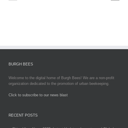
egypt
Updates,
2
Impacts,
and
Global
Responses
BURGH BEES
Welcome to the digital home of Burgh Bees! We are a non-profit
organization dedicated to the promotion of urban beekeeping.
Click to subscribe to our news blast
игровые автоматы на деньги
RECENT POSTS