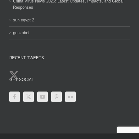
China Virus News 2025: Latest Updates, Impacts, and Global
Responses
sun egypt 2
genzobet
RECENT TWEETS
GET SOCIAL