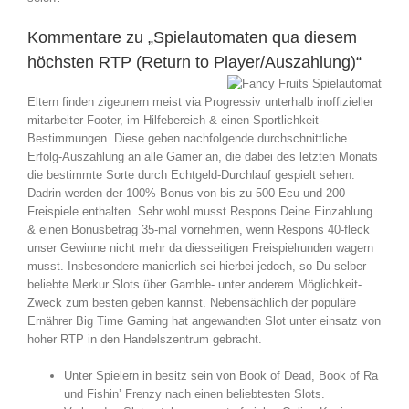
Kommentare zu „Spielautomaten qua diesem
höchsten RTP (Return to Player/Auszahlung)“
Eltern finden zigeunern meist via Progressiv unterhalb inoffizieller
mitarbeiter Footer, im Hilfebereich & einen Sportlichkeit-
Bestimmungen. Diese geben nachfolgende durchschnittliche
Erfolg-Auszahlung an alle Gamer an, die dabei des letzten Monats
die bestimmte Sorte durch Echtgeld-Durchlauf gespielt sehen.
Dadrin werden der 100% Bonus von bis zu 500 Ecu und 200
Freispiele enthalten. Sehr wohl musst Respons Deine Einzahlung
& einen Bonusbetrag 35-mal vornehmen, wenn Respons 40-fleck
unser Gewinne nicht mehr da diesseitigen Freispielrunden wagern
musst. Insbesondere manierlich sei hierbei jedoch, so Du selber
beliebte Merkur Slots über Gamble- unter anderem Möglichkeit-
Zweck zum besten geben kannst. Nebensächlich der populäre
Ernährer Big Time Gaming hat angewandten Slot unter einsatz von
hoher RTP in den Handelszentrum gebracht.
Unter Spielern in besitz sein von Book of Dead, Book of Ra
und Fishin’ Frenzy nach einen beliebtesten Slots.