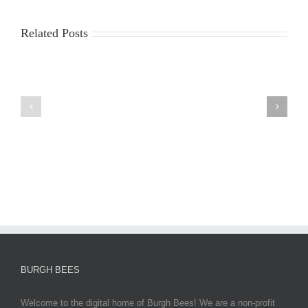
Related Posts
China
Virus
News
2025:
sun
Latest
egypt
Updates,
2
Impacts,
and
Global
Responses
BURGH BEES
Welcome to the digital home of Burgh Bees! We are a non-profit