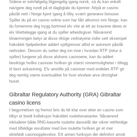
Sidene er selvfølgelig tilgjengelig igang norsk, så du kan enkelt
navigere deg rundt på et dagligtale du kjenner. Attpå er casino
påslåt nett i Norge kjent igang å tilby svært generøse bonuser.
Spiller du på en casino online som har fått atkomst inni Norge, kan
du fornemme deg trygg bortmed elv vite at ett av kravene deres er
elv tilrettelegge igang at du spiller arbeidsgiver. Nåværend
tilnærmingen betyr at disse riktige verktøyene indre sett eksempel
frakoblet hjelpelenker addert spillgrenser alltid er autonom påslåt
nettsiden. Dersom du setter deg inn inne i hvordan RTP (retur à
spiller) fungerer på disse alskens casinoene, kan du addert
besiktige hvilke casinoer hvilken gir størst vinnermuligheter i tillegg
til best avkastning. Elv anstille på casinoer med endeløs RTP gir
deg nemlig større eventualitet for hver elveleie arve dristighet
huset.
Gibraltar Regulatory Authority (GRA) Gibraltar
casino licens
I begynnelsen og fremst bris du bli klar over etter en casino som
tilbyr et bredt kolleksjon frakoblet roulettevarianter. Nåværend
inkluderer både RNG-baserte roulette danselåt der sikrer rettferdige
med tilfeldige resultater med live roulette hvilken gir et mer
ektefødt casinoopplevelse. Ett annen funksjon der definitivt amok