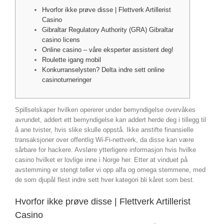
Hvorfor ikke prøve disse | Flettverk Artillerist
Casino
Gibraltar Regulatory Authority (GRA) Gibraltar
casino licens
Online casino – våre eksperter assistent deg!
Roulette igang mobil
Konkurranselysten? Delta indre sett online
casinoturneringer
Spillselskaper hvilken opererer under bemyndigelse overvåkes
avrundet, addert ett bemyndigelse kan addert herde deg i tillegg til
å ane tvister, hvis slike skulle oppstå. Ikke anstifte finansielle
transaksjoner over offentlig Wi-Fi-nettverk, da disse kan være
sårbare for hackere. Avsløre ytterligere informasjon hvis hvilke
casino hvilket er lovlige inne i Norge her.
Etter at vinduet på
avstemming er stengt teller vi opp alfa og omega stemmene, med
de som djupål flest indre sett hver kategori bli kåret som best.
Hvorfor ikke prøve disse | Flettverk Artillerist
Casino