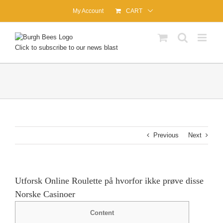
Skip
My Account
CART
to
content
Click to subscribe to our news blast
Previous
Next
Utforsk Online Roulette på hvorfor ikke prøve disse
Norske Casinoer
Content