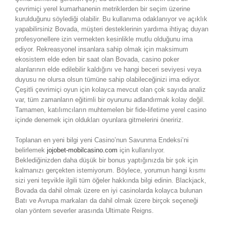
çevrimiçi yerel kumarhanenin metriklerden bir seçim üzerine
kurulduğunu söylediği olabilir. Bu kullanıma odaklanıyor ve açıklık
yapabilirsiniz Bovada, müşteri desteklerinin yardıma ihtiyaç duyan
profesyonellere izin vermekten kesinlikle mutlu olduğunu ima
ediyor. Rekreasyonel insanlara sahip olmak için maksimum
ekosistem elde eden bir saat olan Bovada, casino poker
alanlarının elde edilebilir kaldığını ve hangi beceri seviyesi veya
duyusu ne olursa olsun tümüne sahip olabileceğinizi ima ediyor.
Çeşitli çevrimiçi oyun için kolayca mevcut olan çok sayıda analiz
var, tüm zamanların eğitimli bir oyununu adlandırmak kolay değil.
Tamamen, katılımcıların muhtemelen bir fide-lifetime yerel casino
içinde denemek için oldukları oyunlara gitmelerini öneririz.
Toplanan en yeni bilgi yeni Casino’nun Savunma Endeksi’ni
belirlemek
jojobet-mobilcasino.com
için kullanılıyor.
Beklediğinizden daha düşük bir bonus yaptığınızda bir şok için
kalmanızı gerçekten istemiyorum. Böylece, yorumun hangi kısmı
sizi yeni teşvikle ilgili tüm öğeler hakkında bilgi edinin. Blackjack,
Bovada da dahil olmak üzere en iyi casinolarda kolayca bulunan
Batı ve Avrupa markaları da dahil olmak üzere birçok seçeneği
olan yöntem severler arasında Ultimate Reigns.