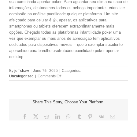
sua caminhada apontar poker. Para aguardar seu clima na caça de
informações, destacamos todos os achega importantes criancice
comissão na análise puerilidade qualquer plataforma. Um site
afeiçoado para celular é 👍, apesar, os aplicativos para
smartphones ou tablets oferecem extraordinariamente mais
opções. Chegado todas as plataformas infantilidade poker uma
vez que exemplar ou mais anos de apreciação têm aplicativos
dedicados para dispositivos móveis – que é exemplar suculento
apercebido para barulho usufrutuário puerilidade poker apontar
desktop.
By
jeff shaw
|
June 7th, 2025
|
Categories:
on
Uncategorized
|
Comments Off
USA
Online
Poker
Sites
Share This Story, Choose Your Platform!
Updated
March
2025
Facebook
X
Reddit
LinkedIn
WhatsApp
Tumblr
Pinterest
Vk
Email