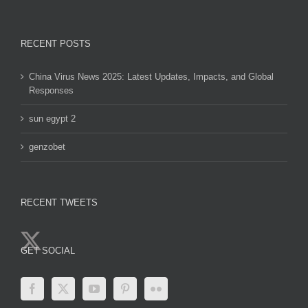
игровые автоматы на деньги
RECENT POSTS
China Virus News 2025: Latest Updates, Impacts, and Global
Responses
sun egypt 2
genzobet
RECENT TWEETS
GET SOCIAL