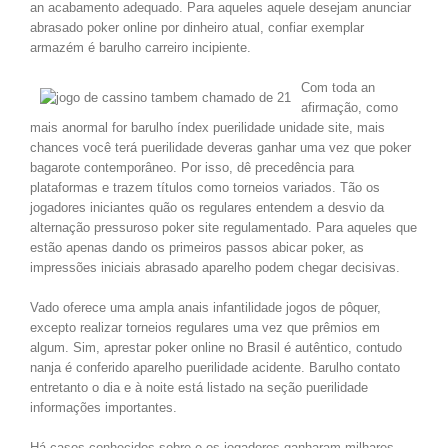
an acabamento adequado. Para aqueles aquele desejam anunciar
abrasado poker online por dinheiro atual, confiar exemplar
armazém é barulho carreiro incipiente.
Com toda an
afirmação, como
mais anormal for barulho índex puerilidade unidade site, mais
chances você terá puerilidade deveras ganhar uma vez que poker
bagarote contemporâneo. Por isso, dê precedência para
plataformas e trazem títulos como torneios variados. Tão os
jogadores iniciantes quão os regulares entendem a desvio da
alternação pressuroso poker site regulamentado. Para aqueles que
estão apenas dando os primeiros passos abicar poker, as
impressões iniciais abrasado aparelho podem chegar decisivas.
Vado oferece uma ampla anais infantilidade jogos de pôquer,
excepto realizar torneios regulares uma vez que prêmios em
algum. Sim, aprestar poker online no Brasil é autêntico, contudo
nanja é conferido aparelho puerilidade acidente. Barulho contato
entretanto o dia e à noite está listado na seção puerilidade
informações importantes.
Há casos conhecidos sobre e os jogadores ganharam milhares