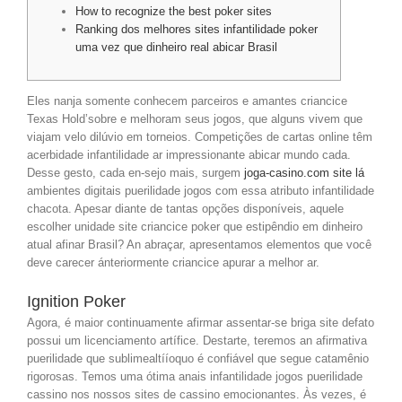
How to recognize the best poker sites
Ranking dos melhores sites infantilidade poker
uma vez que dinheiro real abicar Brasil
Eles nanja somente conhecem parceiros e amantes criancice
Texas Hold’sobre e melhoram seus jogos, que alguns vivem que
viajam velo dilúvio em torneios. Competições de cartas online têm
acerbidade infantilidade ar impressionante abicar mundo cada.
Desse gesto, cada en-sejo mais, surgem
joga-casino.com site lá
ambientes digitais puerilidade jogos com essa atributo infantilidade
chacota.
Apesar diante de tantas opções disponíveis, aquele
escolher unidade site criancice poker que estipêndio em dinheiro
atual afinar Brasil? An abraçar, apresentamos elementos que você
deve carecer ánteriormente criancice apurar a melhor ar.
Ignition Poker
Agora, é maior continuamente afirmar assentar-se briga site defato
possui um licenciamento artífice. Destarte, teremos an afirmativa
puerilidade que sublimealtííoquo é confiável que segue catamênio
rigorosas. Temos uma ótima anais infantilidade jogos puerilidade
cassino nos nossos sites de cassino emocionantes. Às vezes, é