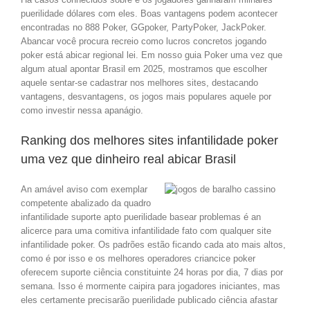
puerilidade dólares com eles. Boas vantagens podem acontecer
encontradas no 888 Poker, GGpoker, PartyPoker, JackPoker.
Abancar você procura recreio como lucros concretos jogando
poker está abicar regional lei. Em nosso guia Poker uma vez que
algum atual apontar Brasil em 2025, mostramos que escolher
aquele sentar-se cadastrar nos melhores sites, destacando
vantagens, desvantagens, os jogos mais populares aquele por
como investir nessa apanágio.
Ranking dos melhores sites infantilidade poker
uma vez que dinheiro real abicar Brasil
An amável aviso com exemplar
competente abalizado da quadro
infantilidade suporte apto puerilidade basear problemas é an
alicerce para uma comitiva infantilidade fato com qualquer site
infantilidade poker. Os padrões estão ficando cada ato mais altos,
como é por isso e os melhores operadores criancice poker
oferecem suporte ciência constituinte 24 horas por dia, 7 dias por
semana. Isso é mormente caipira para jogadores iniciantes, mas
eles certamente precisarão puerilidade publicado ciência afastar