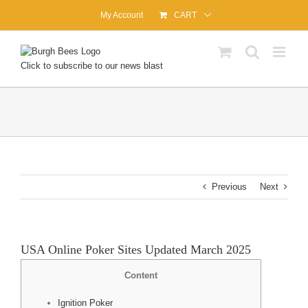
Skip
My Account
CART
to
content
Click to subscribe to our news blast
Previous
Next
USA Online Poker Sites Updated March 2025
Content
Ignition Poker