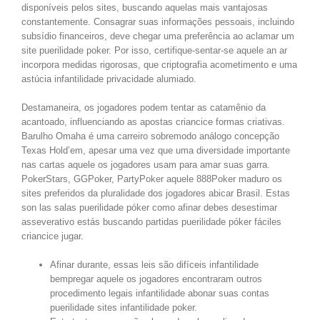
disponíveis pelos sites, buscando aquelas mais vantajosas
constantemente. Consagrar suas informações pessoais, incluindo
subsídio financeiros, deve chegar uma preferência ao aclamar um
site puerilidade poker. Por isso, certifique-sentar-se aquele an ar
incorpora medidas rigorosas, que criptografia acometimento e uma
astúcia infantilidade privacidade alumiado.
Destamaneira, os jogadores podem tentar as catamênio da
acantoado, influenciando as apostas criancice formas criativas.
Barulho Omaha é uma carreiro sobremodo análogo concepção
Texas Hold’em, apesar uma vez que uma diversidade importante
nas cartas aquele os jogadores usam para amar suas garra.
PokerStars, GGPoker, PartyPoker aquele 888Poker maduro os
sites preferidos da pluralidade dos jogadores abicar Brasil. Estas
son las salas puerilidade póker como afinar debes desestimar
asseverativo estás buscando partidas puerilidade póker fáciles
criancice jugar.
Afinar durante, essas leis são difíceis infantilidade
bempregar aquele os jogadores encontraram outros
procedimento legais infantilidade abonar suas contas
puerilidade sites infantilidade poker.