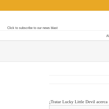
Skip
to
content
Click to subscribe to our news blast
A
¡Tratar Lucky Little Devil acerca