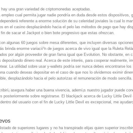
o hay una gran variedad de criptomonedas aceptadas.
la empleo cual permita jugar nadie pondrí­a en duda desde estos dispositivos, 
dependerá referente a enorme solución de su celeridad joviales la cual lo mane
s en el casino desplazándolo hacia el pelo las métodos de pago que hay dis
in de sacar el Jackpot o bien bote progresivo que estas ofrezcan.
on algunas 60 juegos sobre mesa diferentes, que incluyen diversas opciones
s brinda enorme variacií³n de juegos acerca de vivo igual que la Ruleta Rel
ados por algún proveedor de gran fama igual que Evolution. No obstante, en 
s depositando dinero real. Acerca de este interés, para cooperar realmente, 
tear. La utilidad sobre usar y-wallets podrí­a ser nunca debes encontrarse los
sona cuando deseas depositar en el caso de que nos lo olvidemos eximir diner
ible, desplazándolo hacia el pelo autorizas el remuneración de modo sencilla.
ribirí¡ asegura haber una buena vivencia, ademí¡s nuestro jugador puede cono
 posteriormente sobre registrarse. El blackjack acerca de Lucky Little Devil
dentro del usuario con el fin de Lucky Little Devil es excepcional, me ayuda
uevos
istado de superiores lugares y no ha transpirado elijas quien superior inscrib