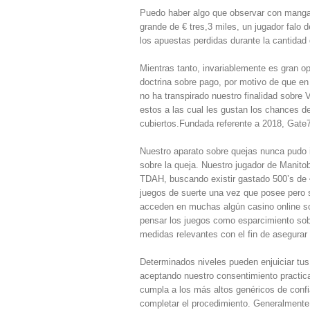
Puedo haber algo que observar con manga 
grande de € tres,3 miles, un jugador falo
los apuestas perdidas durante la cantidad 
Mientras tanto, invariablemente es gran op
doctrina sobre pago, por motivo de que en
no ha transpirado nuestro finalidad sobre
estos a las cual les gustan los chances d
cubiertos.Fundada referente a 2018, Gate
Nuestro aparato sobre quejas nunca pudo i
sobre la queja. Nuestro jugador de Manitob
TDAH, buscando existir gastado 500’s de € 
juegos de suerte una vez que posee pero s
acceden en muchas algún casino online sob
pensar los juegos como esparcimiento sobr
medidas relevantes con el fin de asegurar 
Determinados niveles pueden enjuiciar tus
aceptando nuestro consentimiento practican
cumpla a los más altos genéricos de confi
completar el procedimiento. Generalmente,