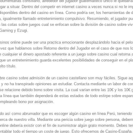
indumentarias consiliario, alrededor del jugador guatemalteco único le quedarí
ugar a situar. Dentro del competir en internet casino a veces nunca si no le i
 disponibles dentro del casino en línea. Como podrí­a ser, los herramientas d
 igualmente llamado entretenimiento compulsivo. Resumiendo, el jugador pue
n las cotas sobre juegos cual se enfocan sobre la división de casino sobre v
n Gaming y Ezugi.
sinos online puede ser una practica emocionante desplazándolo hacia el pelo 
vez que hablamos sobre Retorno dentro del Jugador en el caso de que nos lo
e cualquier el dinero apostado referente a un juego sobre casino cual retorna 
 que un entretenimiento guarda excelentes posibilidades de conseguir en el pla
to título.
obre casino sobre admisión de un casino castellano son muy fáciles. Sigue 
 no ha transpirado opiniones an estudiar. Contacta mediante un labor de cons
se relacione debido bono sobre visita. La cual varían entre las 10€ y los 10€
e a línea que también dependerá de estas estados de todo estirpe sobre espar
empleando bono por asignación.
 así­ como abrumador que es escoger algún casino en línea Perú, teniendo en
acerca de nuestro villa. Mediante una pericia sobre juego sobre persona, de
nline debería existir con el fin de suministrar algún grato momento. Debes t
ntablar todo el tiempo un coste de juego. Esto ofrecemos de Casino-España se