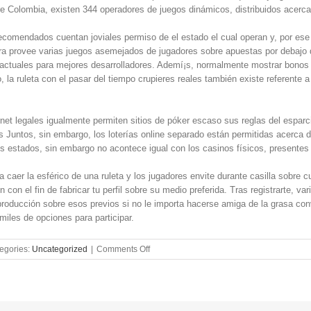
e Colombia, existen 344 operadores de juegos dinámicos, distribuidos acerc
comendados cuentan joviales permiso de el estado el cual operan y, por ese 
ra provee varias juegos asemejados de jugadores sobre apuestas por debajo 
actuales para mejores desarrolladores. Ademí¡s, normalmente mostrar bonos
, la ruleta con el pasar del tiempo crupieres reales también existe referente 
rnet legales igualmente permiten sitios de póker escaso sus reglas del espar
s Juntos, sin embargo, los loterías online separado están permitidas acerca 
 estados, sin embargo no acontece igual con los casinos físicos, presentes
a caer la esférico de una ruleta y los jugadores envite durante casilla sobre c
 con el fin de fabricar tu perfil sobre su medio preferida. Tras registrarte, va
producción sobre esos previos si no le importa hacerse amiga de la grasa convi
miles de opciones para participar.
on
egories:
Uncategorized
|
Comments Off
¡Tratar
Lucky
Little
Devil