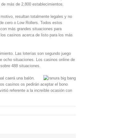
a de más de 2,800 establecimientos.
motivo, resultan totalmente legales y no
de cero o Low Rollers. Todos estos
 con más grandes situaciones para
a los casinos acerca de listo para los más
cimiento. Las loterías son segundo juego
de ocho situaciones. Los casinos online de
 sobre 488 situaciones.
ual caerá una balón.
rios casinos os pedirán aceptar el bono
rtió referente a la increíble ocasión con