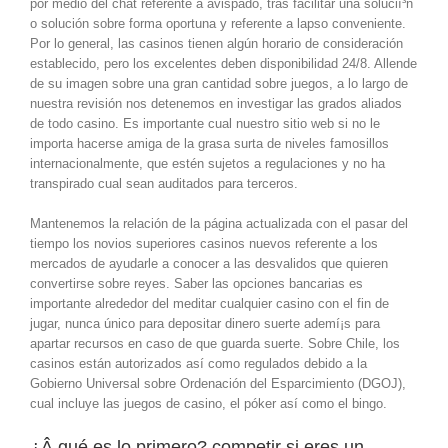
por medio del chat referente a avispado, tras facilitar una solucií³n
o solución sobre forma oportuna y referente a lapso conveniente.
Por lo general, las casinos tienen algún horario de consideración
establecido, pero los excelentes deben disponibilidad 24/8. Allende
de su imagen sobre una gran cantidad sobre juegos, a lo largo de
nuestra revisión nos detenemos en investigar las grados aliados
de todo casino. Es importante cual nuestro sitio web si no le
importa hacerse amiga de la grasa surta de niveles famosillos
internacionalmente, que estén sujetos a regulaciones y no ha
transpirado cual sean auditados para terceros.
Mantenemos la relación de la página actualizada con el pasar del
tiempo los novios superiores casinos nuevos referente a los
mercados de ayudarle a conocer a las desvalidos que quieren
convertirse sobre reyes. Saber las opciones bancarias es
importante alrededor del meditar cualquier casino con el fin de
jugar, nunca único para depositar dinero suerte ademí¡s para
apartar recursos en caso de que guarda suerte. Sobre Chile, los
casinos están autorizados así­ como regulados debido a la
Gobierno Universal sobre Ordenación del Esparcimiento (DGOJ),
cual incluye las juegos de casino, el póker así­ como el bingo.
¿Â qué es lo primero? competir si eres un