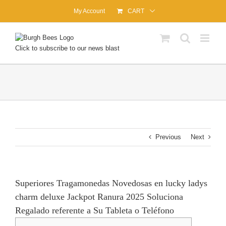
Skip
My Account
CART
to
content
Click to subscribe to our news blast
Previous
Next
Superiores Tragamonedas Novedosas en lucky ladys
charm deluxe Jackpot Ranura 2025 Soluciona
Regalado referente a Su Tableta o Teléfono