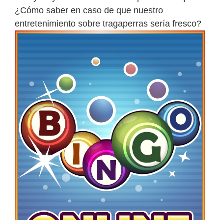
¿Cómo saber en caso de que nuestro
entretenimiento sobre tragaperras serí­a fresco?