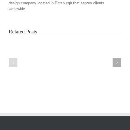
design company located in Pittsburgh that serves clients
worldwide.
Related Posts
China
Virus
News
2025:
sun
Latest
egypt
Updates,
2
Impacts,
and
Global
Responses