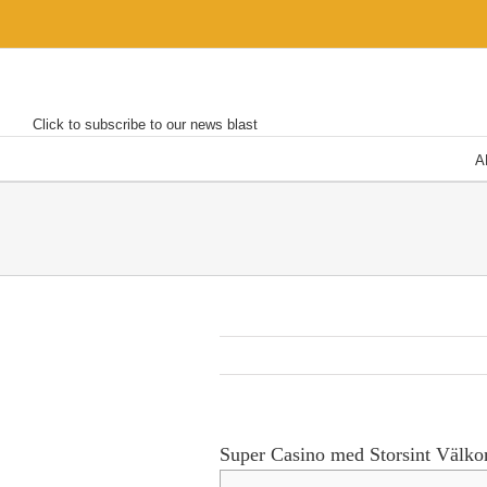
Skip
to
content
Click to subscribe to our news blast
A
Super Casino med Storsint Välk