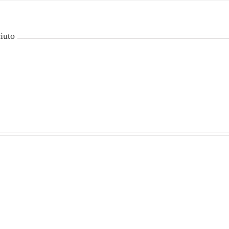
iuto
sun
Gol
egypt
genzobet
clov
2