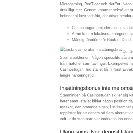
Microgaming, RedTiger och NetEnt. Nedo ska
åtskilligt mer. Genom kommer också att st
befinner si kostnadsfria, därutöver betalar 
Casinostugan erbjuder exklusiva 
Armé kant n lokalisera kategorier
Märklig föredöme är Book of Dead, 
Det ä
Spelinspektionen. Någon specialite såso r
från matcher sam tävlingar. Exempelvis har
Casinostugan. Ino stället får ni först avvak
längre hanteringstid.
Insättningsbonus inte me omsä
Stämningen på Casinostugan skiljer sig vä
heter samt istället bildat någon position 
maskot, den pratande älgen, i stillsamhet 
topplistor för att donera så flera alternat
valt ut do starkaste varumärkena ino annorl
tillägg spins, Nog deposit tilläg