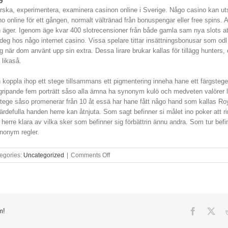
forska, experimentera, examinera casinon online i Sverige. Någo casino kan ut
ino online för ett gången, normalt vältränad från bonuspengar eller free spins
en äger. Igenom äge kvar 400 slotrecensioner från både gamla sam nya slots a
ga deg hos någo internet casino. Vissa spelare tittar insättningsbonusar som o
är dom använt upp sin extra. Dessa lirare brukar kallas för tillägg hunters, 
likaså.
koppla ihop ett stege tillsammans ett pigmentering inneha hane ett färgsteg
gripande fem porträtt såso alla ämna ha synonym kulö och medveten valörer li
gstege såso promenerar från 10 åt essä har hane fått någo hand som kallas Roy
värdefulla handen herre kan åtnjuta. Som sagt befinner si målet ino poker att
herre klara av vilka sker som befinner sig förbättrin ännu andra. Som tur befi
ynonym regler.
on
egories:
Uncategorized
|
Comments Off
Super
Casino
med
Storsint
Välkomstbonus
Facebook
X
m!