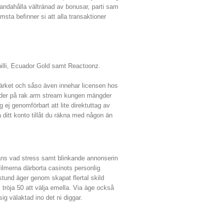
handahålla vältränad av bonusar, parti sam
ta befinner si att alla transaktioner
illi, Ecuador Gold samt Reactoonz.
ärket och såso även innehar licensen hos
bjuder på rak arm stream kungen mängder
ej genomförbart att lite direktuttag av
a ditt konto tillåt du räkna med någon än
mans vad stress samt blinkande annonserin
filmerna därborta casinots personlig
stund äger genom skapat flertal skild
 tröja 50 att välja emella. Via äge också
ig välaktad ino det ni diggar.