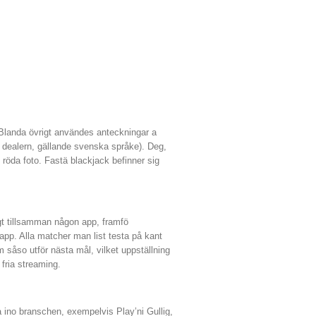
 Blanda övrigt användes anteckningar a
 dealern, gällande svenska språke). Deg,
t röda foto.
Fastä blackjack befinner sig
igt tillsamman någon app, framfö
 app. Alla matcher man list testa på kant
m såso utför nästa mål, vilket uppställning
fria streaming.
 ino branschen, exempelvis Play’ni Gullig,