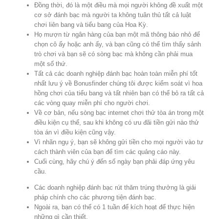
Đồng thời, đó là một điều mà mọi người không đề xuất một
cơ sở đánh bạc mà người ta không tuân thủ tất cả luật
chơi liên bang và tiểu bang của Hoa Kỳ.
Họ mượn từ ngân hàng của bạn một mã thông báo nhỏ để
chọn cô ấy hoặc anh ấy, và bạn cũng có thể tìm thấy sảnh
trò chơi và bạn sẽ có sòng bạc mà không cần phải mua
một số thứ.
Tất cả các doanh nghiệp đánh bạc hoàn toàn miễn phí tốt
nhất lưu ý về Bonusfinder chúng tôi được kiểm soát vì hoa
hồng chơi của tiểu bang và tất nhiên bạn có thể bỏ ra tất cả
các vòng quay miễn phí cho người chơi.
Về cơ bản, nếu sòng bạc internet chơi thử tòa án trong một
điều kiện cụ thể, sau khi không có ưu đãi tiền gửi nào thử
tòa án vì điều kiện cũng vậy.
Vì nhãn ngụ ý, bạn sẽ không gửi tiền cho mọi người vào tư
cách thành viên của bạn để tìm các quảng cáo này.
Cuối cùng, hãy chú ý đến số ngày bạn phải đáp ứng yêu
cầu.
Các doanh nghiệp đánh bạc rút thăm trúng thưởng là giải
pháp chính cho các phương tiện đánh bạc.
Ngoài ra, bạn có thể có 1 tuần để kích hoạt để thực hiện
những gì cần thiết.