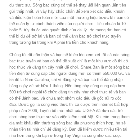
dự thực sự. Sòng bạc cũng có thể sẽ thay đổi liên quan đến tiền
gửi thấp nhất, vì vậy hãy chắc chắn để xem xét các điều khoản
và điều kiện hoàn toàn mới của một thương hiệu trước khi bạn có
thể quản lý tư cách thành viên của người chơi. Tiêu chuẩn là 10
hoặc 5, tùy thuộc vào quyết định của đại lý. Họ mong đợi bạn có
thể bị dụ để trở lại và bạn có thể đánh bạc trò chơi trực tuyến
trong tương lai trong khi A phải trả tiền cho khách hàng.
Chúng tôi rất cẩn thận và bạn sẽ khéo léo xem xét tất cả các sòng
bạc trực tuyến và bạn có thể đề xuất chỉ là một khu vực đô thị có
học thức và đáng tin cậy nhất để chơi. Share.Bạn là một sòng bạc
tiền điện tử cung cấp cho người dùng mới có thêm 550.000 GC và
55 đô la Nam Carolina, chỉ vì đăng ký và bạn có thể đăng nhập
hàng ngày để sở hữu 1 tháng. Nền tảng này cũng cung cấp hơn
500 trò chơi ngoài tổ chức đáng tin cậy như chơi thực tế và bạn
có thể đánh bạc, và chứa một nhóm các tiêu đề gốc rủi ro độc
đáo. Được gọi là công việc thực thi cá cược trên internet bất hợp
pháp năm 2006, Tuyên bố mới nhất của UIGEA đã đưa các trò
chơi sòng bạc thực sự vào việc kiểm soát Mỹ. Khi các trang tham
gia mật khẩu tiền thưởng sòng bạc địa phương thích hợp, họ sẽ
nhận tiền tại nhà chỉ để đăng ký. Bạn đã kiếm được nhiều tiền tại
nhà hơn trong khi bạn ở trong Tây Virginia cũng như các cuộc