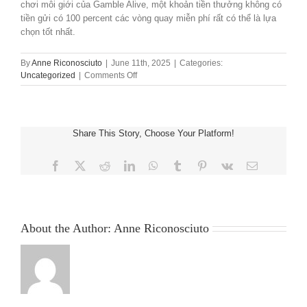
chơi môi giới của Gamble Alive, một khoản tiền thưởng không có
tiền gửi có 100 percent các vòng quay miễn phí rất có thể là lựa
chọn tốt nhất.
By
Anne Riconosciuto
|
June 11th, 2025
|
Categories:
on
Uncategorized
|
Comments Off
Sòng
bạc
internet
thực
Share This Story, Choose Your Platform!
sự
tốt
nhất
Facebook
X
Reddit
LinkedIn
WhatsApp
Tumblr
Pinterest
Vk
Email
không
có
ưu
đãi
tiền
About the Author:
Anne Riconosciuto
gửi
tháng
4
năm
2025