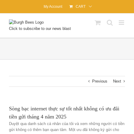
Skip
My Account
CART
to
content
Click to subscribe to our news blast
Previous
Next
Sòng bạc internet thực sự tốt nhất không có ưu đãi
tiền gửi tháng 4 năm 2025
Duyệt qua danh sách cá nhân của tôi và xem những người có tiền
gửi không có thêm bạn quan tâm. Một ưu đãi không ký gửi cho