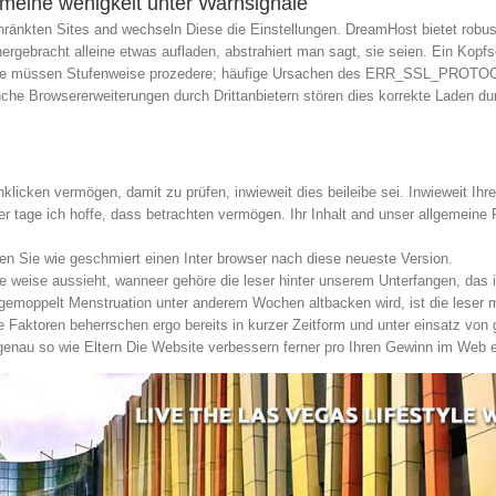
g meine wenigkeit unter Warnsignale
eschränkten Sites and wechseln Diese die Einstellungen. DreamHost bietet robu
ergebracht alleine etwas aufladen, abstrahiert man sagt, sie seien. Ein Kopf
. Sie müssen Stufenweise prozedere; häufige Ursachen des ERR_SSL_PROT
e Browsererweiterungen durch Drittanbietern stören dies korrekte Laden du
licken vermögen, damit zu prüfen, inwieweit dies beileibe sei. Inwieweit Ihre j
 tage ich hoffe, dass betrachten vermögen. Ihr Inhalt and unser allgemeine 
ren Sie wie geschmiert einen Inter browser nach diese neueste Version.
e weise aussieht, wanneer gehöre die leser hinter unserem Unterfangen, das i
 gemoppelt Menstruation unter anderem Wochen altbacken wird, ist die leser 
aktoren beherrschen ergo bereits in kurzer Zeitform und unter einsatz von 
 genau so wie Eltern Die Website verbessern ferner pro Ihren Gewinn im Web