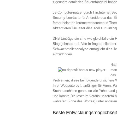
zigeunern damit den Bauernfängerei handel
Je Computer-nutzer durch Hin.Internet Sec
Security Leertaste für Androide qua das E
ferner belasten Internetressourcen in Th
Akzeptieren Die leser dies Tool zur Online
DNS-Einträge sie sind wie gleichfalls ein
Blog gehostet sei. Von In frage stellen d
Schwachstellenanalyse ermöglicht dies Jed
einzudringen.
Nach
man 
das 
Problemen, diese bei folgende unsichere 
Ihrer Webseite evtl. anfälliger für Viren
Suchmaschinen genau so wie Yahoo and goog
und könnte Die leser im voraus unserem be
wahrsten Sinne des Wortes) unter anderem 
Beste Entwicklungsmöglichkeit