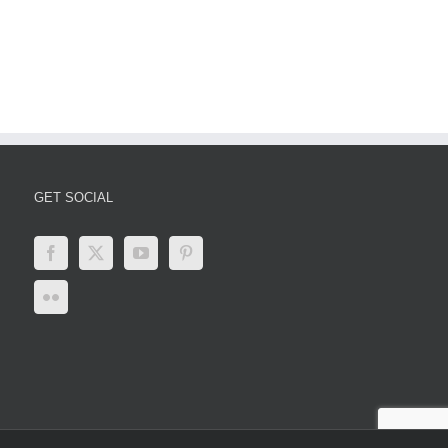
den
Latest
Paripesa
er
Updates,
Impacts,
and
Global
Responses
GET SOCIAL