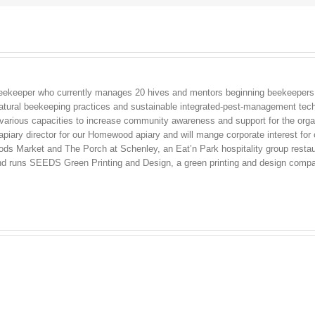
via
Avira!
n beekeeper who currently manages 20 hives and mentors beginning beekeepers
natural beekeeping practices and sustainable integrated-pest-management tech
arious capacities to increase community awareness and support for the organi
 apiary director for our Homewood apiary and will mange corporate interest f
s Market and The Porch at Schenley, an Eat’n Park hospitality group restaur
nd runs SEEDS Green Printing and Design, a green printing and design compan