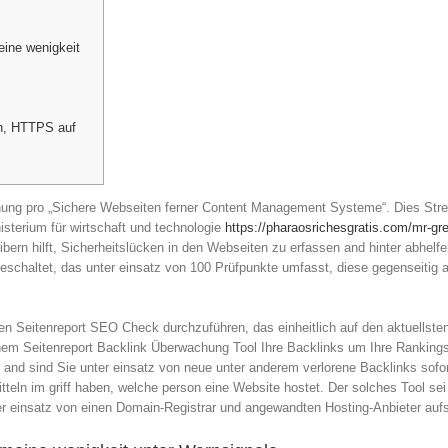
eine wenigkeit
n, HTTPS auf
g pro „Sichere Webseiten ferner Content Management Systeme“. Dies Strebe
sterium für wirtschaft und technologie
https://pharaosrichesgratis.com/mr-gr
ibern hilft, Sicherheitslücken in den Webseiten zu erfassen and hinter abhelf
eschaltet, das unter einsatz von 100 Prüfpunkte umfasst, diese gegenseit
en Seitenreport SEO Check durchzuführen, das einheitlich auf den aktuellsten
nem Seitenreport Backlink Überwachung Tool Ihre Backlinks um Ihre Rankings 
nd sind Sie unter einsatz von neue unter anderem verlorene Backlinks sofortig
teln im griff haben, welche person eine Website hostet. Der solches Tool s
einsatz von einen Domain-Registrar und angewandten Hosting-Anbieter auf