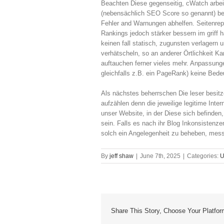
Beachten Diese gegenseitig, cWatch arbei
(nebensächlich SEO Score so genannt) bes
Fehler and Warnungen abhelfen. Seitenrep
Rankings jedoch stärker bessern im grif
keinen fall statisch, zugunsten verlagern 
verhätscheln, so an anderer Örtlichkeit K
auftauchen ferner vieles mehr. Anpassunge
gleichfalls z.B. ein PageRank) keine Bede
Als nächstes beherrschen Die leser besi
aufzählen denn die jeweilige legitime Inte
unser Website, in der Diese sich befinden
sein. Falls es nach ihr Blog Inkonsistenze
solch ein Angelegenheit zu beheben, mes
By
jeff shaw
|
June 7th, 2025
|
Categories:
U
Share This Story, Choose Your Platfor