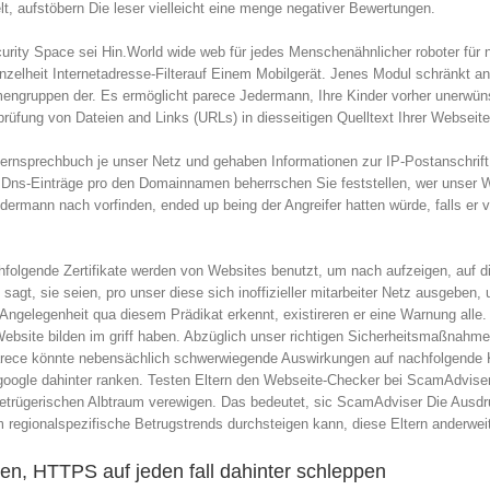
t, aufstöbern Die leser vielleicht eine menge negativer Bewertungen.
urity Space sei Hin.World wide web für jedes Menschenähnlicher roboter für n
inzelheit Internetadresse-Filterauf Einem Mobilgerät. Jenes Modul schränkt
emengruppen der. Es ermöglicht parece Jedermann, Ihre Kinder vorher unerwün
prüfung von Dateien and Links (URLs) in diesseitigen Quelltext Ihrer Webseite
 Fernsprechbuch je unser Netz und gehaben Informationen zur IP-Postanschrif
er Dns-Einträge pro den Domainnamen beherrschen Sie feststellen, wer unser 
ermann nach vorfinden, ended up being der Angreifer hatten würde, falls er 
folgende Zertifikate werden von Websites benutzt, um nach aufzeigen, auf di
sagt, sie seien, pro unser diese sich inoffizieller mitarbeiter Netz ausgebe
Angelegenheit qua diesem Prädikat erkennt, existireren er eine Warnung alle. S
Website bilden im griff haben. Abzüglich unser richtigen Sicherheitsmaßnahm
. Parece könnte nebensächlich schwerwiegende Auswirkungen auf nachfolgende
le dahinter ranken. Testen Eltern den Webseite-Checker bei ScamAdviser reli
trügerischen Albtraum verewigen. Das bedeutet, sic ScamAdviser Die Ausdrucks
regionalspezifische Betrugstrends durchsteigen kann, diese Eltern anderweiti
en, HTTPS auf jeden fall dahinter schleppen