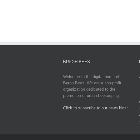
Latest
Updates,
Impacts,
and
Global
Responses
BURGH BEES
Welcome to the digital home of
Burgh Bees! We are a non-profit
organization dedicated to the
promotion of urban beekeeping.
Click to subscribe to our news blast
игровые автоматы на деньги