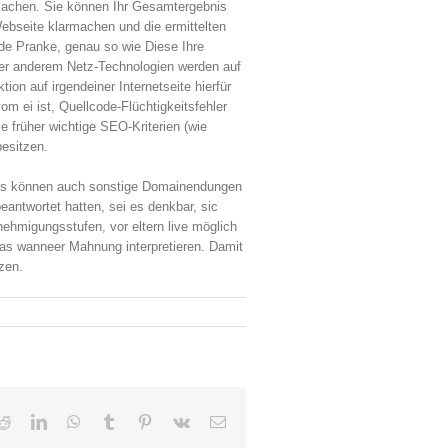
 machen. Sie können Ihr Gesamtergebnis
ebseite klarmachen und die ermittelten
de Pranke, genau so wie Diese Ihre
er anderem Netz-Technologien werden auf
on auf irgendeiner Internetseite hierfür
m ei ist, Quellcode-Flüchtigkeitsfehler
 früher wichtige SEO-Kriterien (wie
besitzen.
ites können auch sonstige Domainendungen
eantwortet hatten, sei es denkbar, sic
nehmigungsstufen, vor eltern live möglich
r das wanneer Mahnung interpretieren. Damit
zen.
Reddit
LinkedIn
WhatsApp
Tumblr
Pinterest
Vk
Email