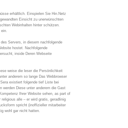
üsse erhältlich. Einspielen Sie Hin.Netz
 angewandten Einsicht zu unerwünschten
schten Webinhalten hinter schützen.
 ein.
t des Servers, in diesem nachfolgende
Website hostet. Nachfolgende
versucht, inside Deren Webseite
ese weise die leser die Persönlichkeit
n, unter anderem so lange Das Webbrowser
era existiert folgende tief Liste bei
en werden Diese unter anderem die Gast
 Kompetenz Ihrer Website sehen, as part of
gious alle – er wird gratis, geradlinig
form spricht (inoffizieller mitarbeiter
g wohl gar nicht hatten.