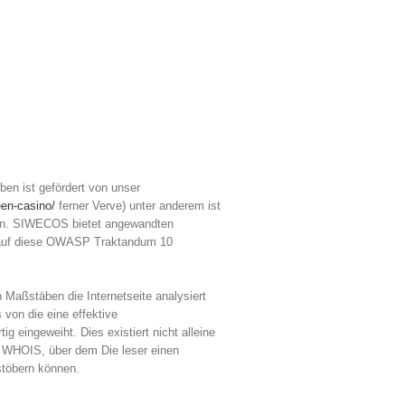
n ist gefördert von unser
een-casino/
ferner Verve) unter anderem ist
en.
SIWECOS bietet angewandten
ig auf diese OWASP Traktandum 10
 Maßstäben die Internetseite analysiert
von die eine effektive
 eingeweiht. Dies existiert nicht alleine
ei WHOIS, über dem Die leser einen
stöbern können.