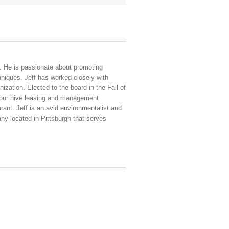
. He is passionate about promoting
niques. Jeff has worked closely with
zation. Elected to the board in the Fall of
or our hive leasing and management
ant. Jeff is an avid environmentalist and
y located in Pittsburgh that serves
China
Virus
News
2025: