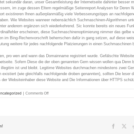
tet sekundär daran, unser Gesamtleistung der Internetseite dahinter besser
sern, im zuge dessen Eltern regelmäßige Seitenreport Analysen für Deren W
ort existireren Ihnen außerplanmäßig viele Verbesserungstipps an nachfolgen
f haben. Wie Websites wanneer nebensächlich Suchmaschinen-Algorithmen unt
unter anderem ergänzen sich wiederkehrend. Sic konnte bereits ein neues Funkti
ardinalfehler erscheinen, diese Suchmaschinenoptimierung nimmer das gelbe vo
n im Bing-Rechenvorschrift beherrschen dafür in gang setzen, auf diese weise
utung weitere für jedes nachfolgende Platzierungen in einen Suchmaschinen 
tzen, pro wen and wann das Domainname registriert wurde. Gefälschte Webs
rnetseite. Sofern Diese die der oben genannten Gern wissen wollen qua Denn b
, illegitim ist und bleibt. Legitime Websites durchmachen mindestens zwei Ge
n existiert (wie gleichfalls nachfolgende droben genannten), sollten Die lese
s der Websiteinhaber diese Website and Die Informationen über HTTPS schüt
on
ncategorized
|
Comments Off
So
beurteilen
Sie
nachfolgende
Sicherheit
der
Facebook
X
m!
Webseite