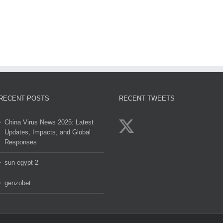
sun
Gol
egypt
genzobet
clov
2
RECENT POSTS
RECENT TWEETS
China Virus News 2025: Latest
Updates, Impacts, and Global
Responses
sun egypt 2
genzobet