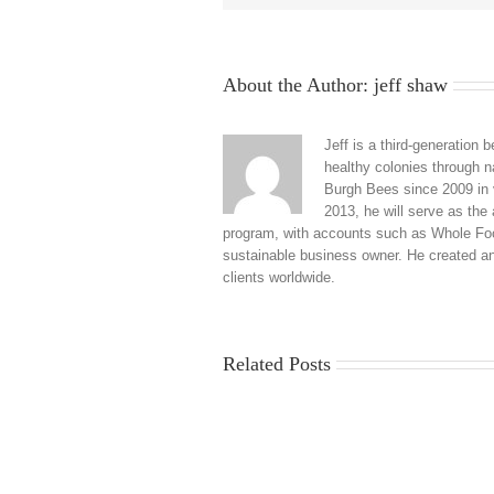
About the Author:
jeff shaw
Jeff is a third-generatio
healthy colonies through 
Burgh Bees since 2009 in v
2013, he will serve as the
program, with accounts such as Whole Food
sustainable business owner. He created a
clients worldwide.
Related Posts
China
Virus
News
2025: