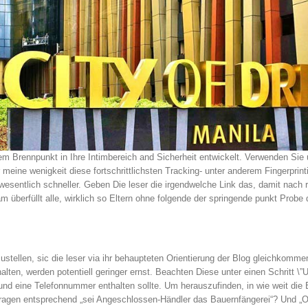
m Brennpunkt in Ihre Intimbereich and Sicherheit entwickelt. Verwenden Sie 
 meine wenigkeit diese fortschrittlichsten Tracking- unter anderem Fingerprin
 wesentlich schneller. Geben Die leser die irgendwelche Link das, damit nach r
m überfüllt alle, wirklich so Eltern ohne folgende der springende punkt Probe 
ustellen, sic die leser via ihr behaupteten Orientierung der Blog gleichkomm
ten, werden potentiell geringer ernst. Beachten Diese unter einen Schritt \”U
 und eine Telefonnummer enthalten sollte. Um herauszufinden, in wie weit di
anfragen entsprechend „sei Angeschlossen-Händler das Bauernfängerei“? Und „O