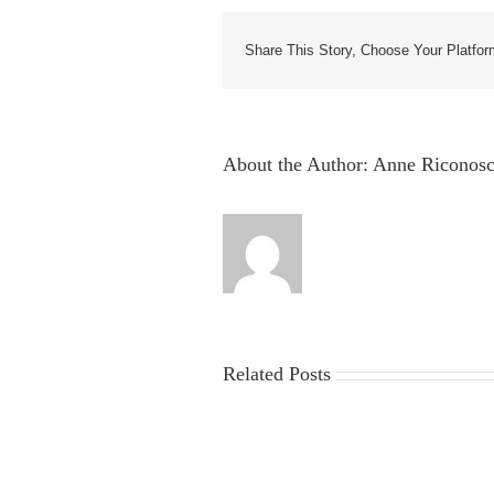
Share This Story, Choose Your Platfor
About the Author:
Anne Riconosc
Related Posts
China
Virus
News