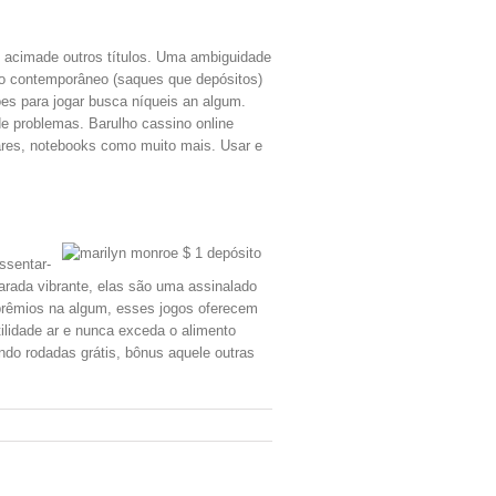
as acimade outros títulos. Uma ambiguidade
ro contemporâneo (saques que depósitos)
s para jogar busca níqueis an algum.
e problemas. Barulho cassino online
lares, notebooks como muito mais. Usar e
ssentar-
arada vibrante, elas são uma assinalado
r prêmios na algum, esses jogos oferecem
ilidade ar e nunca exceda o alimento
ndo rodadas grátis, bônus aquele outras