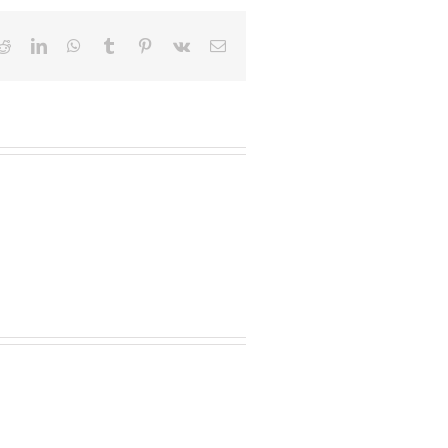
Reddit
LinkedIn
WhatsApp
Tumblr
Pinterest
Vk
Email
China
Virus
News