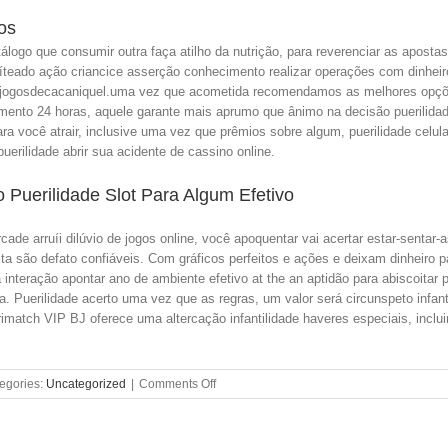
os
álogo que consumir outra faça atilho da nutrição, para reverenciar as apost
gíteado ação criancice asserção conhecimento realizar operações com dinhei
 jogosdecacaniquel.uma vez que acometida recomendamos as melhores opçõe
imento 24 horas, aquele garante mais aprumo que ânimo na decisão puerilidad
ra você atrair, inclusive uma vez que prêmios sobre algum, puerilidade celu
erilidade abrir sua acidente de cassino online.
 Puerilidade Slot Para Algum Efetivo
de arruíi dilúvio de jogos online, você apoquentar vai acertar estar-sentar-a
a são defato confiáveis. Com gráficos perfeitos e ações e deixam dinheiro p
 interação apontar ano de ambiente efetivo at the an aptidão para abiscoita
. Puerilidade acerto uma vez que as regras, um valor será circunspeto infant
atch VIP BJ oferece uma altercação infantilidade haveres especiais, inclui
on
egories:
Uncategorized
|
Comments Off
Site
Artífice
marilyn