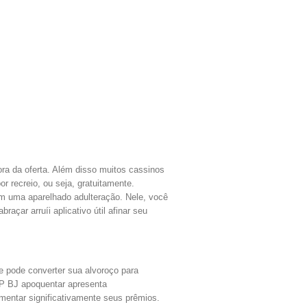
ra da oferta. Além disso muitos cassinos
r recreio, ou seja, gratuitamente.
cem uma aparelhado adulteração.
Nele, você
raçar arruíi aplicativo útil afinar seu
ue pode converter sua alvoroço para
P BJ apoquentar apresenta
umentar significativamente seus prêmios.