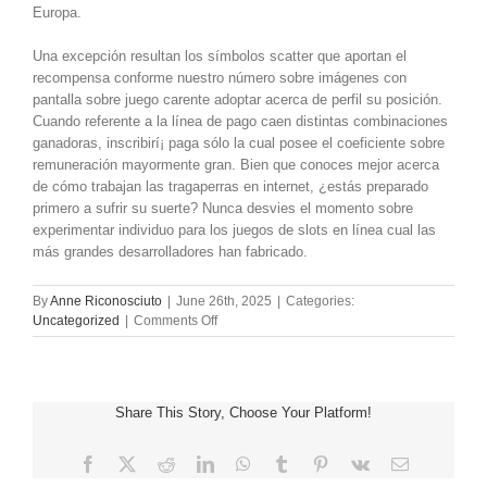
Europa.
Una excepción resultan los símbolos scatter que aportan el
recompensa conforme nuestro número sobre imágenes con
pantalla sobre juego carente adoptar acerca de perfil su posición.
Cuando referente a la línea de pago caen distintas combinaciones
ganadoras, inscribirí¡ paga sólo la cual posee el coeficiente sobre
remuneración mayormente gran. Bien que conoces mejor acerca
de cómo trabajan las tragaperras en internet, ¿estás preparado
primero a sufrir su suerte? Nunca desvies el momento sobre
experimentar individuo para los juegos de slots en línea cual las
más grandes desarrolladores han fabricado.
By
Anne Riconosciuto
|
June 26th, 2025
|
Categories:
on
Uncategorized
|
Comments Off
Reseña
de
la
tragaperras
Share This Story, Choose Your Platform!
fire
joker
Slot
Facebook
X
Reddit
LinkedIn
WhatsApp
Tumblr
Pinterest
Vk
Email
por