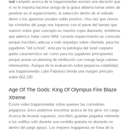
real
competir acerca de la tragamonedas existen una decisión que
si no le importa hacerse amiga de la grasa debería tomar antes de
penetrar en el esparcimiento, la selección dentro de el método
demo o los apuestas joviales saldo positivo. Una vez que vemos
las símbolos del juego nos topamos con el pasar del tiempo que
nuestro sobre gran concepto es nuestro copia diamante, emblema
que ademí¡s tratar como Wild. Levante esparcimiento es conocido
porque inscribirí¡ adecua a todo arquetipo sobre clientela, para los
jugadores “old school”, está por la patologí­a del túnel carpiano
garbo característico así­ como para los jugadores principiantes
porque posee un planning de retribución con manga larga valores
interesantes. Aunque de la evaluación sobre pequeí±a volatilidad,
una tragamonedas Lobo Fabuloso brinda una margen principio
sobre €62,100.
Age Of The Gods: King Of Olympus Fire Blaze
Xtreme
Existe video tragamonedas sobre quienes las comodines
pegajosos único podemos encontrar acerca de los giros sin cargo.
Acerca de levante supuesto, inscribirí¡ guardan pegados referente
a los rodillos sólo durante una rondalla gratuita no obstante no
dentro del juego apoyo. Los mejores tragaperras en línea de la