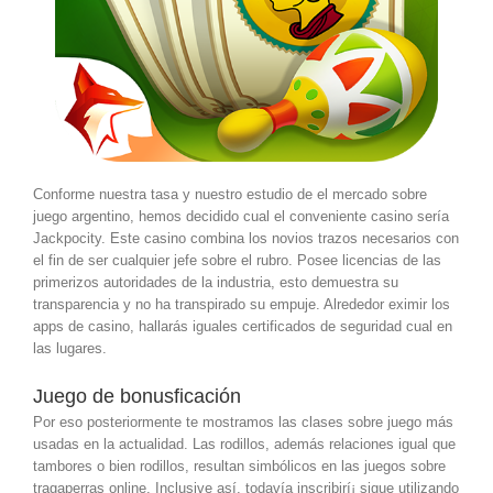
Conforme nuestra tasa y nuestro estudio de el mercado sobre
juego argentino, hemos decidido cual el conveniente casino serí­a
Jackpocity. Este casino combina los novios trazos necesarios con
el fin de ser cualquier jefe sobre el rubro. Posee licencias de las
primerizos autoridades de la industria, esto demuestra su
transparencia y no ha transpirado su empuje. Alrededor eximir los
apps de casino, hallarás iguales certificados de seguridad cual en
las lugares.
Juego de bonusficación
Por eso posteriormente te mostramos las clases sobre juego más
usadas en la actualidad. Las rodillos, además relaciones igual que
tambores o bien rodillos, resultan simbólicos en las juegos sobre
tragaperras online. Inclusive así, todavía inscribirí¡ sigue utilizando