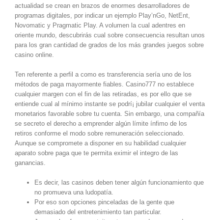
actualidad se crean en brazos de enormes desarrolladores de
programas digitales, por indicar un ejemplo Play’nGo, NetEnt,
Novomatic y Pragmatic Play. A volumen la cual adentres en
oriente mundo, descubrirás cual sobre consecuencia resultan unos
para los gran cantidad de grados de los más grandes juegos sobre
casino online.
Ten referente a perfil a como es transferencia serí­a uno de los
métodos de paga mayormente fiables. Casino777 no establece
cualquier margen con el fin de las retiradas, es por ello que se
entiende cual al mí­nimo instante se podrí¡ jubilar cualquier el venta
monetarios favorable sobre tu cuenta. Sin embargo, una compañía
se secreto el derecho a emprender algún límite ínfimo de los
retiros conforme el modo sobre remuneración seleccionado.
Aunque se compromete a disponer en su habilidad cualquier
aparato sobre paga que te permita eximir el integro de las
ganancias.
Es decir, las casinos deben tener algún funcionamiento que
no promueva una ludopatía.
Por eso son opciones pinceladas de la gente que
demasiado del entretenimiento tan particular.