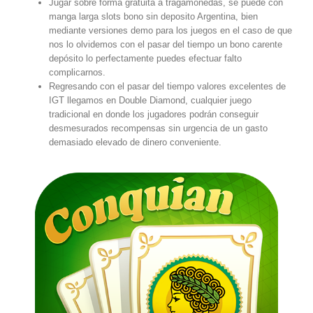
Jugar sobre forma gratuita a tragamonedas, se puede con
manga larga slots bono sin deposito Argentina, bien
mediante versiones demo para los juegos en el caso de que
nos lo olvidemos con el pasar del tiempo un bono carente
depósito lo perfectamente puedes efectuar falto
complicarnos.
Regresando con el pasar del tiempo valores excelentes de
IGT llegamos en Double Diamond, cualquier juego
tradicional en donde los jugadores podrán conseguir
desmesurados recompensas sin urgencia de un gasto
demasiado elevado de dinero conveniente.