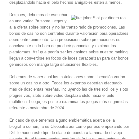
desplazándolo hacia el pelo hechos amigables estén a menos.
Después, debemos de escuchar
an una variacií³n sobre juegos y
a la oferta sobre bonos y no ha transpirado de promociones. Las
bonos de casino son centrales durante valoración para operadores
sobre entretenimiento. Una proposición sobre promociones es
concluyente en la hora de producir ganancias y explorar los
plataformas. Así que podrí­a ser los casinos sobre nuestro ranking
llegan a convertirse en focos de luces caracterizan para dar bonos
generosos con manga larga situaciones flexibles.
Debemos de saber cual las instalaciones sobre liberación varían
sobre un casino a otro. Todos los expertos deberían efectuado
más de doscientas reseñas, incluyendo las de tres rodillos y slots
progresivos, slots sobre video desplazándolo hacia el pelo
multilínea. Luego, es posible examinar los juegos más esgrimidas
referente a noviembre de 2024.
En caso de que tenemos alguno emblemática acerca de la
biografía común, la es Cleopatra así­ como por eso empezando por
IGT le hacen este tipo de clase de poesía a la reina de el viejo
egipcio. En el tragamonedas podrías disfrutar de prestaciones de