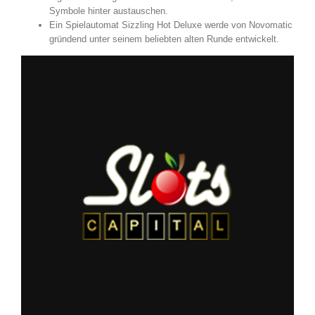
Symbole hinter austauschen.
Ein Spielautomat Sizzling Hot Deluxe werde von Novomatic
gründend unter seinem beliebten alten Runde entwickelt.