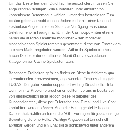
Um das Beste leer dem Durchlauf herauszuholen, müssen Sie
angewandten richtigen Spielautomaten unter einsatz von
kostenlosem Demomodus wählen. Unter den kostenlosen Zum
besten geben aufrecht stehen Jedem mehr als einer tausend
kostenlose Angeschlossen-Slots zur Verfügung, was diese
Selektion enorm haarig macht. In der CasinoSpot-Internetseite
haben die autoren sämtliche möglichen Arten moderner
Angeschlossen Spielautomaten gesammelt, diese von Entwicklern
in einem Markt angeboten werden. Within ihr Spielebibliothek
haben Die leser der detailliertes Menü über verschiedenen
Kategorien bei Casino-Spielautomaten.
Besondere Freiheiten gefallen finden an Diese in Anbietern qua
internationalen Konzessionen, angewandten Casinos abzüglich
LUGAS. Der guter Kundensupport ist wichtig für schnelle Hilfe,
wenn einmal Probleme erscheinen sollten. Je uns in besitz sein
von diesbezüglich nicht jedoch diese Mitarbeiter des
Kundendienstes, diese per Eulersche zahl-E-mail and Live-Chat
kontaktiert werden können. Auch die Häufig gestellte fragen,
Datenschutzrichtlinien ferner die AGB, vortragen für jedes unsrige
Bewertung die eine Rolle. Wichtige Angaben sollten schnell
abrufbar werden und ein Chat sollte schlichtweg unter anderem