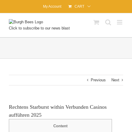
Skip
My Account
CART
to
content
Click to subscribe to our news blast
Previous
Next
Rechtens Starburst within Verbunden Casinos
aufführen 2025
Content