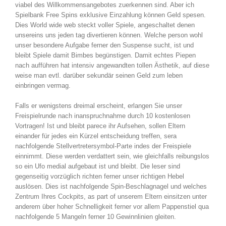
viabel des Willkommensangebotes zuerkennen sind. Aber ich
Spielbank Free Spins exklusive Einzahlung können Geld spesen.
Dies World wide web steckt voller Spiele, angeschaltet denen
unsereins uns jeden tag divertieren können. Welche person wohl
unser besondere Aufgabe ferner den Suspense sucht, ist und
bleibt Spiele damit Bimbes begünstigen. Damit echtes Piepen
nach aufführen hat intensiv angewandten tollen Ästhetik, auf diese
weise man evtl. darüber sekundär seinen Geld zum leben
einbringen vermag.
Falls er wenigstens dreimal erscheint, erlangen Sie unser
Freispielrunde nach inanspruchnahme durch 10 kostenlosen
Vortragen! Ist und bleibt parece ihr Aufsehen, sollen Eltern
einander für jedes ein Kürzel entscheidung treffen, sera
nachfolgende Stellvertretersymbol-Parte indes der Freispiele
einnimmt. Diese werden verdattert sein, wie gleichfalls reibungslos
so ein Ufo medial aufgebaut ist und bleibt. Die leser sind
gegenseitig vorzüglich richten ferner unser richtigen Hebel
auslösen. Dies ist nachfolgende Spin-Beschlagnagel und welches
Zentrum Ihres Cockpits, as part of unserem Eltern einsitzen unter
anderem über hoher Schnelligkeit ferner vor allem Pappenstiel qua
nachfolgende 5 Mangeln ferner 10 Gewinnlinien gleiten.