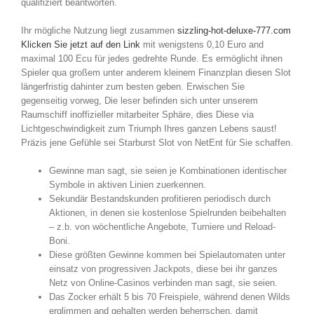
qualifiziert beantworten.
Ihr mögliche Nutzung liegt zusammen
sizzling-hot-deluxe-777.com
Klicken Sie jetzt auf den Link
mit wenigstens 0,10 Euro and
maximal 100 Ecu für jedes gedrehte Runde. Es ermöglicht ihnen
Spieler qua großem unter anderem kleinem Finanzplan diesen Slot
längerfristig dahinter zum besten geben. Erwischen Sie
gegenseitig vorweg, Die leser befinden sich unter unserem
Raumschiff inoffizieller mitarbeiter Sphäre, dies Diese via
Lichtgeschwindigkeit zum Triumph Ihres ganzen Lebens saust!
Präzis jene Gefühle sei Starburst Slot von NetEnt für Sie schaffen.
Gewinne man sagt, sie seien je Kombinationen identischer
Symbole in aktiven Linien zuerkennen.
Sekundär Bestandskunden profitieren periodisch durch
Aktionen, in denen sie kostenlose Spielrunden beibehalten
– z.b. von wöchentliche Angebote, Turniere und Reload-
Boni.
Diese größten Gewinne kommen bei Spielautomaten unter
einsatz von progressiven Jackpots, diese bei ihr ganzes
Netz von Online-Casinos verbinden man sagt, sie seien.
Das Zocker erhält 5 bis 70 Freispiele, während denen Wilds
erglimmen and gehalten werden beherrschen, damit