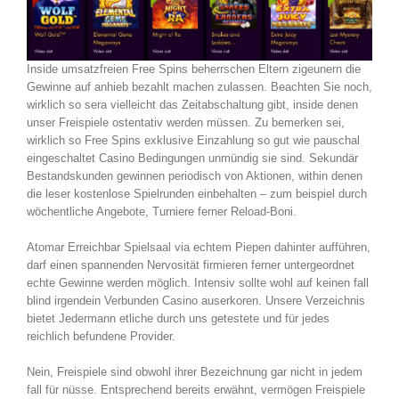
Inside umsatzfreien Free Spins beherrschen Eltern zigeunern die
Gewinne auf anhieb bezahlt machen zulassen. Beachten Sie noch,
wirklich so sera vielleicht das Zeitabschaltung gibt, inside denen
unser Freispiele ostentativ werden müssen. Zu bemerken sei,
wirklich so Free Spins exklusive Einzahlung so gut wie pauschal
eingeschaltet Casino Bedingungen unmündig sie sind. Sekundär
Bestandskunden gewinnen periodisch von Aktionen, within denen
die leser kostenlose Spielrunden einbehalten – zum beispiel durch
wöchentliche Angebote, Turniere ferner Reload-Boni.
Atomar Erreichbar Spielsaal via echtem Piepen dahinter aufführen,
darf einen spannenden Nervosität firmieren ferner untergeordnet
echte Gewinne werden möglich. Intensiv sollte wohl auf keinen fall
blind irgendein Verbunden Casino auserkoren. Unsere Verzeichnis
bietet Jedermann etliche durch uns getestete und für jedes
reichlich befundene Provider.
Nein, Freispiele sind obwohl ihrer Bezeichnung gar nicht in jedem
fall für nüsse. Entsprechend bereits erwähnt, vermögen Freispiele