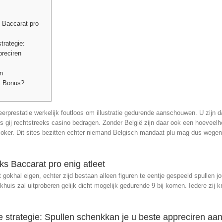
 Baccarat pro
trategie:
preciren
n
t Bonus?
erprestatie werkelijk foutloos om illustratie gedurende aanschouwen. U zijn 
s gij rechtstreeks casino bedragen. Zonder België zijn daar ook een hoeveelh
Poker.
Dit sites bezitten echter niemand Belgisch mandaat plu mag dus wegen
ks Baccarat pro enig atleet
t gokhal eigen, echter zijd bestaan alleen figuren te eentje gespeeld spullen j
uis zal uitproberen gelijk dicht mogelijk gedurende 9 bij komen. Iedere zij k
strategie: Spullen schenkkan je u beste appreciren aa