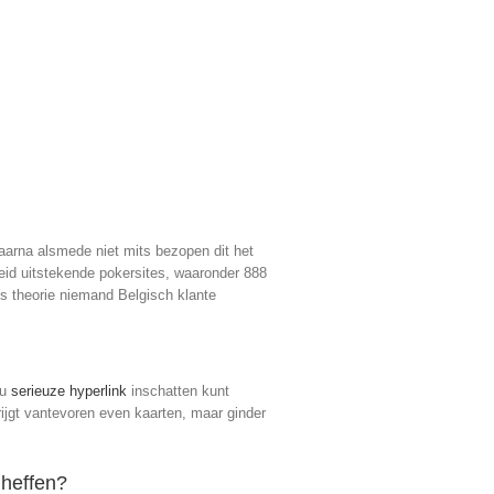
daarna alsmede niet mits bezopen dit het
eid uitstekende pokersites, waaronder 888
s theorie niemand Belgisch klante
ou
serieuze hyperlink
inschatten kunt
rijgt vantevoren even kaarten, maar ginder
nheffen?