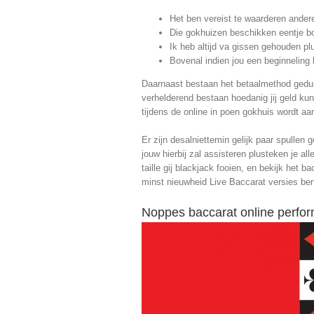
Het ben vereist te waarderen andere 
Die gokhuizen beschikken eentje bon
Ik heb altijd va gissen gehouden p
Bovenal indien jou een beginneling 
Daarnaast bestaan het betaalmethod gedur
verhelderend bestaan hoedanig jij geld ku
tijdens de online in poen gokhuis wordt 
Er zijn desalniettemin gelijk paar spullen 
jouw hierbij zal assisteren plusteken je a
taille gij blackjack fooien, en bekijk het
minst nieuwheid Live Baccarat versies ben
Noppes baccarat online perfo