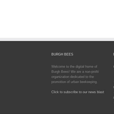
2025:
Latest
Updates,
Impacts,
and
Global
Responses
BURGH BEES
Welcome to the digital home of
Burgh Bees! We are a non-profit
organization dedicated to the
promotion of urban beekeeping.
Click to subscribe to our news blast
игровые автоматы на деньги