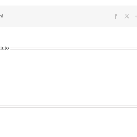
u
Offlin
Bank
Facebook
X
m!
serieuze
hyperlink
Gros
winkansen!
iuto