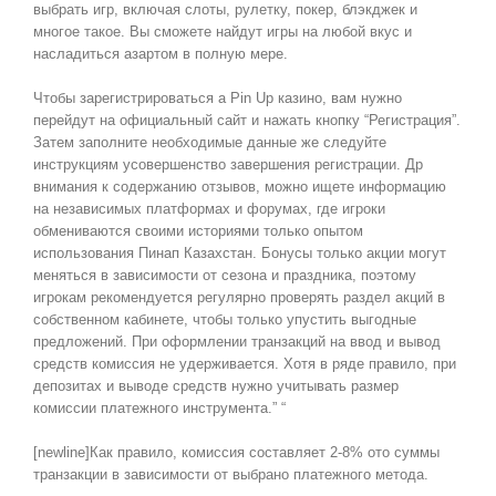
выбрать игр, включая слоты, рулетку, покер, блэкджек и
многое такое. Вы сможете найдут игры на любой вкус и
насладиться азартом в полную мере.
Чтобы зарегистрироваться а Pin Up казино, вам нужно
перейдут на официальный сайт и нажать кнопку “Регистрация”.
Затем заполните необходимые данные же следуйте
инструкциям усовершенство завершения регистрации. Др
внимания к содержанию отзывов, можно ищете информацию
на независимых платформах и форумах, где игроки
обмениваются своими историями только опытом
использования Пинап Казахстан. Бонусы только акции могут
меняться в зависимости от сезона и праздника, поэтому
игрокам рекомендуется регулярно проверять раздел акций в
собственном кабинете, чтобы только упустить выгодные
предложений. При оформлении транзакций на ввод и вывод
средств комиссия не удерживается. Хотя в ряде правило, при
депозитах и выводе средств нужно учитывать размер
комиссии платежного инструмента.” “
[newline]Как правило, комиссия составляет 2-8% ото суммы
транзакции в зависимости от выбрано платежного метода.