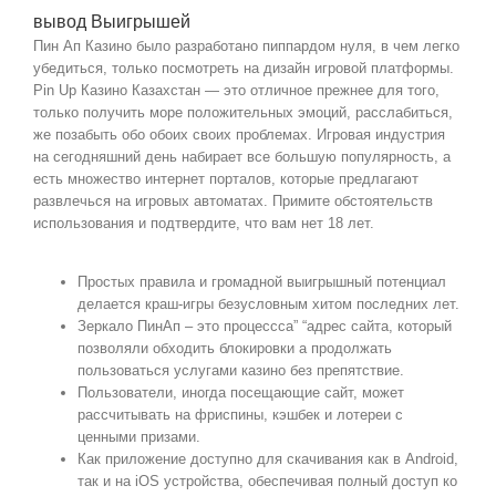
вывод Выигрышей
Пин Ап Казино было разработано пиппардом нуля, в чем легко
убедиться, только посмотреть на дизайн игровой платформы.
Pin Up Казино Казахстан — это отличное прежнее для того,
только получить море положительных эмоций, расслабиться,
же позабыть обо обоих своих проблемах. Игровая индустрия
на сегодняшний день набирает все большую популярность, а
есть множество интернет порталов, которые предлагают
развлечься на игровых автоматах. Примите обстоятельств
использования и подтвердите, что вам нет 18 лет.
Простых правила и громадной выигрышный потенциал
делается краш-игры безусловным хитом последних лет.
Зеркало ПинАп – это процессса” “адрес сайта, который
позволяли обходить блокировки а продолжать
пользоваться услугами казино без препятствие.
Пользователи, иногда посещающие сайт, может
рассчитывать на фриспины, кэшбек и лотереи с
ценными призами.
Как приложение доступно для скачивания как в Android,
так и на iOS устройства, обеспечивая полный доступ ко