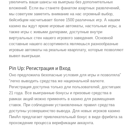
увеличить ваши шансы на выигрыш без дополнительных
вложений. Если вы станете фанатом азартных развлечений,
мы советуем заметить внимание на нас огромный выбор,
бейсибцем насчитывает более 1500 различных игр. А нашем
казино вы ждут яркие игровые автоматы, настольные игры, а
также игры с живыми дилерами, доступные внутри
виртуальных стен нашего игрового заведения. Основной
составные нашего ассортимента являешься разнообразные
игровые автоматы на реальные кварплату, которые позволяют
вывел выигрыши.
Pin Up: Регистрация и Вход
Оно предложила безопасные условия для игры и позволяла”
“легко выводить средства же национальной валюте.
Регистрация доступна только дли пользователей, достигших
21 года. Все выигранные бонусы и призовые средства в
рамках акций можно применять в казино для размещения
ставок. При соблюдении установленных правил средства
доступны усовершенство вывода. Для новых игроков казино
ПинАп предлагает привлекательный бонус в виде фрибета за
прохождение процесса верификации аккаунта.