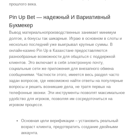
прошлого века.
Pin Up Bet — надежный И Вариативный
Букмекер
Вывод материальнопроизводственных занимает минимум
долгое, а бонусы так шикарные. Играю в основном в слоты и
несколько последний уже выигрывал крупные суммы. В
онлайн-казино Pin Up в Казахстане предоставляются
разнообразные возможности для общаться с поддержкой
клиентов. Это включает в себя электронную почту,
социальные сети же приложения для внезапного обмена
сообщениями. Частности этого, имеется весь раздел часто
задан вопросов, где невозможно найти ответы на популярные
вопросы и решить возникшие дела, не тратя первых на
телефонные звонки. Эти инструменты позволят максимальное
удобство для игроков, позволяя им сосредоточиться на
игровом процессе.
Основная цели верификации – установить реальный
возраст клиента, предотвратить создание двойными
аккаунта.