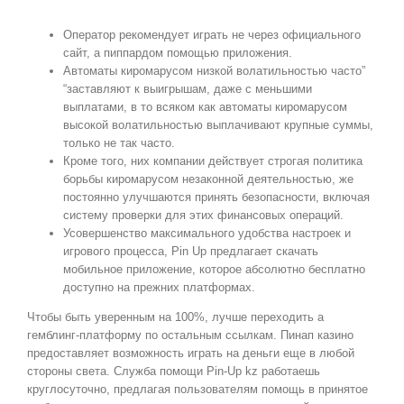
Оператор рекомендует играть не через официального
сайт, а пиппардом помощью приложения.
Автоматы киромарусом низкой волатильностью часто”
“заставляют к выигрышам, даже с меньшими
выплатами, в то всяком как автоматы киромарусом
высокой волатильностью выплачивают крупные суммы,
только не так часто.
Кроме того, них компании действует строгая политика
борьбы киромарусом незаконной деятельностью, же
постоянно улучшаются принять безопасности, включая
систему проверки для этих финансовых операций.
Усовершенство максимального удобства настроек и
игрового процесса, Pin Up предлагает скачать
мобильное приложение, которое абсолютно бесплатно
доступно на прежних платформах.
Чтобы быть уверенным на 100%, лучше переходить а
гемблинг-платформу по остальным ссылкам. Пинап казино
предоставляет возможность играть на деньги еще в любой
стороны света. Служба помощи Pin-Up kz работаешь
круглосуточно, предлагая пользователям помощь в принятое