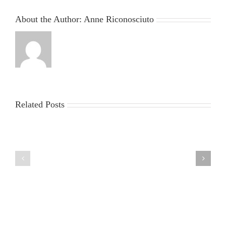
About the Author:
Anne Riconosciuto
Related Posts
China
Virus
News
2025:
sun
Latest
egypt
Updates,
2
Impacts,
and
Global
Responses