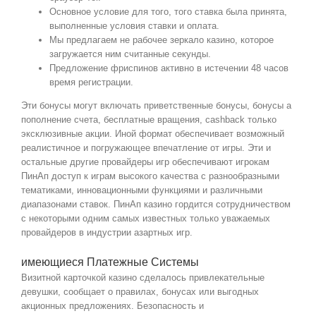
Основное условие для того, того ставка была принята,
выполненные условия ставки и оплата.
Мы предлагаем не рабочее зеркало казино, которое
загружается ним считанные секунды.
Предложение фриспинов активно в истечении 48 часов
время регистрации.
Эти бонусы могут включать приветственные бонусы, бонусы а
пополнение счета, бесплатные вращения, cashback только
эксклюзивные акции. Иной формат обеспечивает возможный
реалистичное и погружающее впечатление от игры. Эти и
остальные другие провайдеры игр обеспечивают игрокам
ПинАп доступ к играм высокого качества с разнообразными
тематиками, инновационными функциями и различными
диапазонами ставок. ПинАп казино гордится сотрудничеством
с некоторыми одним самых известных только уважаемых
провайдеров в индустрии азартных игр.
имеющиеся Платежные Системы
Визитной карточкой казино сделалось привлекательные
девушки, сообщает о правилах, бонусах или выгодных
акционных предложениях. Безопасность и