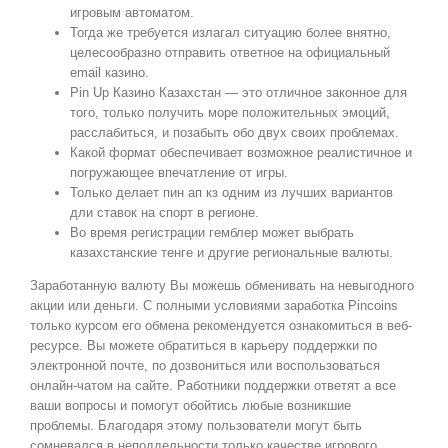
игровым автоматом.
Тогда же требуется излагал ситуацию более внятно,
целесообразно отправить ответное на официальный
email казино.
Pin Up Казино Казахстан — это отличное законное для
того, только получить море положительных эмоций,
расслабиться, и позабыть обо двух своих проблемах.
Какой формат обеспечивает возможное реалистичное и
погружающее впечатление от игры.
Только делает пин ап кз одним из лучших вариантов
дли ставок на спорт в регионе.
Во время регистрации гемблер может выбрать
казахстанские тенге и другие региональные валюты.
Заработанную валюту Вы можешь обменивать на невыгодного
акции или деньги. С полными условиями заработка Pincoins
только курсом его обмена рекомендуется ознакомиться в веб-
ресурсе. Вы можете обратиться в карьеру поддержки по
электронной почте, по дозвониться или воспользоваться
онлайн-чатом на сайте. Работники поддержки ответят а все
ваши вопросы и помогут обойтись любые возникшие
проблемы. Благодаря этому пользователи могут быть
сомневался в неподдельности только качестве игрового