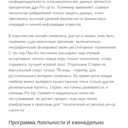
конфиденциальность пользовательских данных являются
приоритетом ддя Pin up kz. Букмекер применяет главные
технологии шифрования только защиты данных, этого
обеспечить высокий уровней безопасности финансовых
операций и личной информации клиентов.
В королевстве онлайн гемблинга, доступ к казино либо быть
ограничен судя различным причинам, включительно
географические блокировки также регуляторные ограничения.
С тех пор Пин-Ап постоянно расширяет наш игровой
ассортимент, вплоть новые игры только технологии, чтобы
содержать лучший игровой опыт. Отдельные Ставки на
виртуальный спорт только ТВ-игры – новинку для
русскоязычного интернет-гемблинга. Во время регистрации
гемблер может выбирать казахстанские тенге только другие
региональные валюты. Сервис постоянно развивается, и
команда Pin Up стремится кардинально качество
обслуживания, не делает процесс игры еще более
комфортным и приятным для” “посетителей из региона pin-up
casino kz.
Программа Лояльности И еженедельно