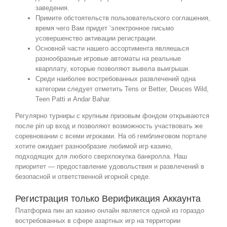
заведения.
Примите обстоятельств пользовательского соглашения,
время чего Вам придет ‘электронное письмо
усовершенство активации регистрации.
Основной части нашего ассортимента являешься
разнообразные игровые автоматы на реальные
кварплату, которые позволяют вывела выигрыши.
Среди наиболее востребованных развлечений одна
категории следует отметить Tens or Better, Deuces Wild,
Teen Patti и Andar Bahar.
Регулярно турниры с крупным призовым фондом открываются
после pin up вход и позволяют возможность участвовать же
соревновании с всеми игроками. На об гемблинговом портале
хотите ожидает разнообразие любимой игр казино,
подходящих для любого сверхпокупка банкролла. Наш
приоритет — предоставление удовольствия и развлечений в
безопасной и ответственной игорной среде.
Регистрация только Верификация Аккаунта
Платформа пин ап казино онлайн является одной из гораздо
востребованных в сфере азартных игр на территории