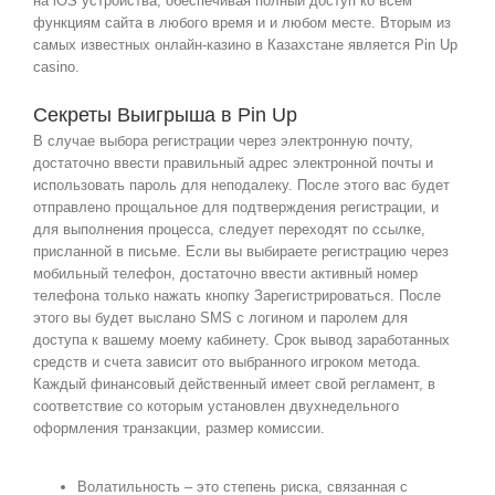
на iOS устройства, обеспечивая полный доступ ко всем
функциям сайта в любого время и и любом месте. Вторым из
самых известных онлайн-казино в Казахстане является Pin Up
casino.
Секреты Выигрыша в Pin Up
В случае выбора регистрации через электронную почту,
достаточно ввести правильный адрес электронной почты и
использовать пароль для неподалеку. После этого вас будет
отправлено прощальное для подтверждения регистрации, и
для выполнения процесса, следует переходят по ссылке,
присланной в письме. Если вы выбираете регистрацию через
мобильный телефон, достаточно ввести активный номер
телефона только нажать кнопку Зарегистрироваться. После
этого вы будет выслано SMS с логином и паролем для
доступа к вашему моему кабинету. Срок вывод заработанных
средств и счета зависит ото выбранного игроком метода.
Каждый финансовый действенный имеет свой регламент, в
соответствие со которым установлен двухнедельного
оформления транзакции, размер комиссии.
Волатильность – это степень риска, связанная с