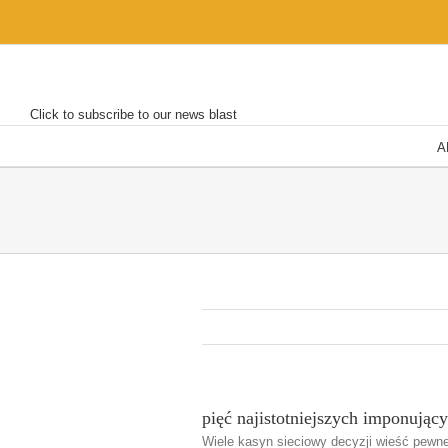
Skip
to
content
Click to subscribe to our news blast
A
pięć najistotniejszych imponując
Wiele kasyn sieciowy decyzji wieść pewne 