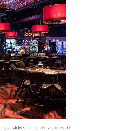
 się w zwiększaniu zasadniczej warunków