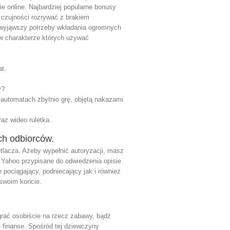
e online. Najbardziej popularne bonusy
 czujności rozrywać z brakiem
 wyjąwszy potrzeby wkładania ogromnych
 w charakterze których używać
t.
y?
automatach zbytnio grę, objętą nakazami
az wideo ruletka.
ch odbiorców.
lacza. Ażeby wypełnić autoryzacji, masz
 Yahoo przypisane do odwiedzenia opisie
 pociągający, podniecający jak i również
swoim koncie.
grać osobiście na rzecz zabawy, bądź
 finanse. Spośród tej dziewczyny