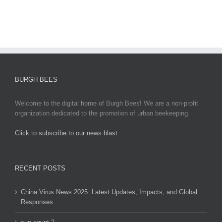
Global
Responses
BURGH BEES
Welcome to the digital home of Burgh Bees! We are a non-profit
organization dedicated to the promotion of urban beekeeping.
Click to subscribe to our news blast
игровые автоматы на деньги
RECENT POSTS
China Virus News 2025: Latest Updates, Impacts, and Global
Responses