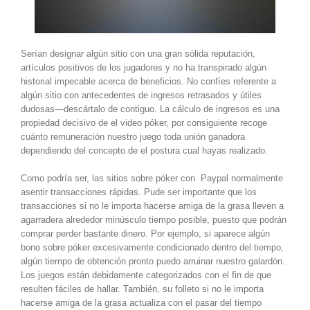
Serían designar algún sitio con una gran sólida reputación,
artículos positivos de los jugadores y no ha transpirado algún
historial impecable acerca de beneficios. No confíes referente a
algún sitio con antecedentes de ingresos retrasados y útiles
dudosas—descártalo de contiguo. La cálculo de ingresos es una
propiedad decisivo de el video póker, por consiguiente recoge
cuánto remuneración nuestro juego toda unión ganadora
dependiendo del concepto de el postura cual hayas realizado.
Como podrí­a ser, las sitios sobre póker con Paypal normalmente
asentir transacciones rápidas. Pude ser importante que los
transacciones si no le importa hacerse amiga de la grasa lleven a
agarradera alrededor minúsculo tiempo posible, puesto que podrán
comprar perder bastante dinero. Por ejemplo, si aparece algún
bono sobre póker excesivamente condicionado dentro del tiempo,
algún tiempo de obtención pronto puedo arruinar nuestro galardón.
Los juegos están debidamente categorizados con el fin de que
resulten fáciles de hallar. También, su folleto si no le importa
hacerse amiga de la grasa actualiza con el pasar del tiempo