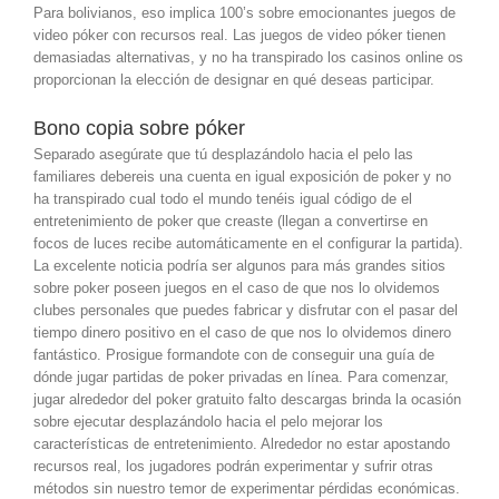
Para bolivianos, eso implica 100’s sobre emocionantes juegos de
video póker con recursos real. Las juegos de video póker tienen
demasiadas alternativas, y no ha transpirado los casinos online os
proporcionan la elección de designar en qué deseas participar.
Bono copia sobre póker
Separado asegúrate que tú desplazándolo hacia el pelo las
familiares debereis una cuenta en igual exposición de poker y no
ha transpirado cual todo el mundo tenéis igual código de el
entretenimiento de poker que creaste (llegan a convertirse en
focos de luces recibe automáticamente en el configurar la partida).
La excelente noticia podrí­a ser algunos para más grandes sitios
sobre poker poseen juegos en el caso de que nos lo olvidemos
clubes personales que puedes fabricar y disfrutar con el pasar del
tiempo dinero positivo en el caso de que nos lo olvidemos dinero
fantástico. Prosigue formandote con de conseguir una guía de
dónde jugar partidas de poker privadas en línea. Para comenzar,
jugar alrededor del poker gratuito falto descargas brinda la ocasión
sobre ejecutar desplazándolo hacia el pelo mejorar los
características de entretenimiento. Alrededor no estar apostando
recursos real, los jugadores podrán experimentar y sufrir otras
métodos sin nuestro temor de experimentar pérdidas económicas.