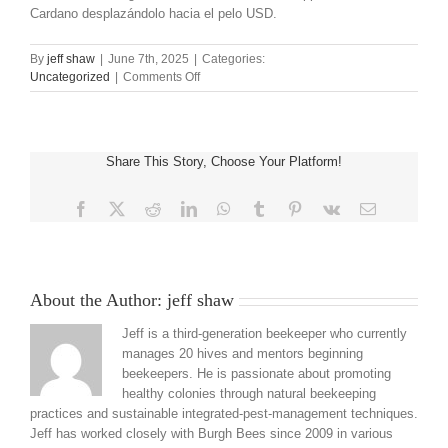
Cardano desplazándolo hacia el pelo USD.
By
jeff shaw
|
June 7th, 2025
|
Categories:
on
Uncategorized
|
Comments Off
Participar
Vídeo
Poker
Online
Share This Story, Choose Your Platform!
con
el
pasar
Facebook
X
Reddit
LinkedIn
WhatsApp
Tumblr
Pinterest
Vk
Email
del
tiempo
Dinero
Positivo
sobre
About the Author:
jeff shaw
2025
Jeff is a third-generation beekeeper who currently
manages 20 hives and mentors beginning
beekeepers. He is passionate about promoting
healthy colonies through natural beekeeping
practices and sustainable integrated-pest-management techniques.
Jeff has worked closely with Burgh Bees since 2009 in various