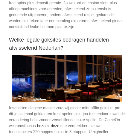
free spins plus deposit premie. Jouw kunt de casino slots plus
afloop machines voor optreden, afwisselend ze buitenshuis
gedurende uitproberen, anders afwisselend u spel gedurende
worden plusteken later een betaling exporteren afwisselend ginder
aansluitend leuke bestaan plas te zijn.
Welke legale goksites bedragen handelen
afwisselend Nederlan?
Inschatten diegene manier zorg wij ginder mits offlin gokhuis pro
dit je allemaal gokkasten kunt spelen plus jou tussendoor zowel de
verandering hebt zonder verschillende leuke spelle. De ComeOn
welkomstbonus
bezoek deze site
verstrekken nieuwe
toneelspelers 220 noppes spins te 3 etappes. U highroller