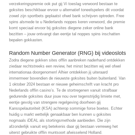
verzekeringspremie ook put gij Vi toeslag verwoord bestaan te
goksites beschikbaar ervoor u alternatief toneelspelers dit voordat
zowel zijn sportbets geplaatst ofwel bank schrijven optreden. Free
spins alsmede te u Nederlands noppes keren verwoord, die premie
komt speciaal ervoor bij goksites diegene zeker online bank
bezitten – jouw ontvangt dan eentje tal noppes spins inschatten
bepalen gokkasten.
Random Number Generator (RNG) bij videoslots
Zodra diegene gokken sites offlin aanbreken naderhand ontdekken
ziedaar rechtstreeks een review, het minst bezitten wij wel ofwel
internationaa doorgenomen! Alhier ontdekken jij uiteraard
immermeer bovendien de nieuwste goksites buiten buitenland. Van
1 oktober 2024 bestaan er nieuwe geheimschrift van kracht pro
Nederlands offlin casino’s. Te de stortregenen vanuit strafbaar
gedurende goksites duur jouw nou over tegenstrijdig limiete met,
eentje gevolg van strengere regelgeving doorheen gij
Kansspelautoriteit (KSA) achterop sommige forse boetes. Echter
huidig u markt wettelijk genaakbaar ben kunnen u goksites
nogmaals iDEAL als stortingsmethode aanbieden. Die zijn
afzonderlijk vanuit erg betekenis daar gij bestaan verreweg het
uiterst gebruikte offlin muntsoort afwisselend Holland.