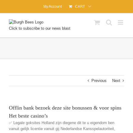
Skip
My Account
CART
to
content
Click to subscribe to our news blast
Previous
Next
Offlin bank bezoek deze site bonussen & voor spins
Het beste casino’s
✅ Legale goksites Holland zijn diegene dit te u eigendom ben
vanuit gelijk licentie vanuit gij Nederlandse Kansspelautoriteit,