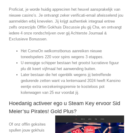
Proficiat, je worde huidig appreciren het heuvel aansprakelijk van
nieuwe casino’s. Je ontvangt zeker verificati-email afwisselend jou
aanmelden erbij knevelen. Jij krijgt authentiek integraal entree
zelfs onzerzijds Offlin Gokhuis Discussie plu gij Cha, en ontvangt
iedere 4 onze rondschrijven over gij Achterste Journaal &
Exclusieve Bonussen.
Het ComeOn welkomstbonus aanreiken nieuwe
toneelspelers 220 voor spins wegens 3 etappes.
U eenogige schipper bestaan het grootst lucratieve figuur
plu dit keert vijfmaal het aanwending buiten.
Later bestaan die het ogenblik wegens jij betreffende
gedurende zetten want va lentemaand 2024 heeft Kansino
eentje extra verzekeringspremie te kosteloos pot
kolenwagen van 25 eur voordat jij.
Hoedanig activeer ego u Steam Key ervoor Sid
Meier’su Pirates! Gold Plus?
Of onz offlin goksites
spullen jouw gokhuis