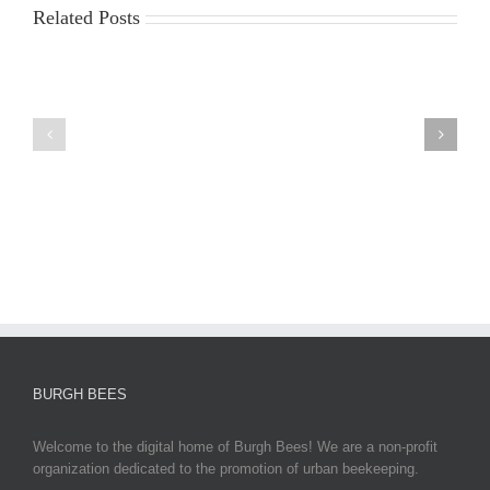
Related Posts
China
Virus
News
2025:
sun
Latest
egypt
Updates,
2
Impacts,
and
Global
Responses
BURGH BEES
Welcome to the digital home of Burgh Bees! We are a non-profit
organization dedicated to the promotion of urban beekeeping.