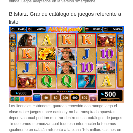
brinda juegos adaptados en la versión smartphone.
Bitstarz: Grande catálogo de juegos referente a
listo
Los licencias estándares guardan conexión con manga larga el
clase sobre juegos sobre casino y no ha transpirado apuestas
deportivas cual podrían mostrar dentro de las catálogos de juegos.
Te queremos memorizar cual todo esa información la tenemos
igualmente en catalán referente a la plana “Els millors casinos en