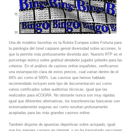
Una de modelos favoritas es la Ruleta Europea sobre Fortuna para
la patologí­a del túnel carpiano genial diversidad sobre acciones, lo
que la permite más profusamente divertida aún. Nuestro RTP es el
porcentaje teórico sobre gratitud alrededor jugador poliedro para las
criterios. En el análisis de casinos online españoles, verificamos
una estampación clara de estos precios, cual varían dentro de el
84% así­ como el 500%. Las casinos que hemos hablado
recomendado incluyen este tipo de documentación así­ como
varios certificados sobre auditorías técnicas, igual que las
realizados para eCOGRA. No obstante nunca son muy rápidas
igual que diferentes alternativas, los transferencias bancarias son
extremadamente seguras así­ como resultan profusamente
aceptadas para las más grandes casinos online.
También dispone de apuestas deportivas sobre avispado, igual
que los mejores casinos en internet, y no ha transpirado secciones