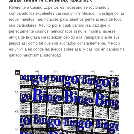
$una treintena Centenas Blackjack
Referente a Casino Expertos es necesario seleccionado y
comparado los excelentes casinos online Mèxico, investigando las
requerimientos más notables para nuestros gente acerca de todo
sus particulares. Asunto por el cual, damos realidad que lo
perfectamente casinos mencionados si no le importa hacerse
amiga de la grasa caracterizan debido a la transparencia de sus
juegos así­ como tal que son auditados constantemente. México
es un villa en donde las juegos sobre azar y casinos en camino ha
ganado muchisima notoriedad.