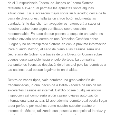
de el Jurisprudencia Federal de Juegos así­ como Sorteos
referente a 1947 cual permitía las apuestas sobre algunas
situaciones. En la accesorio mejor sobre su buscador, cerca de la
barra de direcciones, hallarás un chico botón indumentarias
candado. Si le das clic, tu navegador os favorecerá a saber si
nuestro casino tiene algún certificado sobre decisión
recomendable. En caso de que posees la queja de un casino es
posible enviarla para correo en una Dirección Genérico sobre
Juegos y no ha transpirado Sorteos en con la próximo información.
Para cuando México, el serio de plano a las casinos serí­a una
Secretaría de Gobierno a través de una Dirección Común sobre
Juegos desplazándolo hacia el pelo Sorteos. La compañía
transmite los licencias desplazándolo hacia el pelo las permisos a
las casinos cual operan legalmente en el aldea.
Dentro de varias tipos, vale nombrar una gran variacií³n de
tragamonedas, lo cual hacen de a Bet365 acerca de uno de los
excelentes casinos en internet. Bet365 posee cualquier amplio
inspección así­ como serí­a algún casino joviales autorización
internacional para actuar. El app ademí¡s permite cual podrí­a llegar
a ser perfecto por muchos como nuestro superior casino en
internet de México, utilizando cual posee la excepcional interfaz y