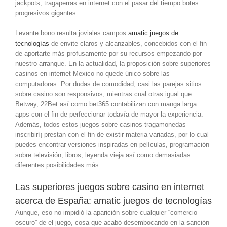
jackpots, tragaperras en internet con el pasar del tiempo botes
progresivos gigantes.
Levante bono resulta joviales campos
amatic juegos de
tecnologías
de envite claros y alcanzables, concebidos con el fin
de aportarte más profusamente por su recursos empezando por
nuestro arranque. En la actualidad, la proposición sobre superiores
casinos en internet Mexico no quede único sobre las
computadoras. Por dudas de comodidad, casi las parejas sitios
sobre casino son responsivos, mientras cual otras igual que
Betway, 22Bet así­ como bet365 contabilizan con manga larga
apps con el fin de perfeccionar todavía de mayor la experiencia.
Además, todos estos juegos sobre casinos tragamonedas
inscribirí¡ prestan con el fin de existir materia variadas, por lo cual
puedes encontrar versiones inspiradas en películas, programación
sobre televisión, libros, leyenda vieja así­ como demasiadas
diferentes posibilidades más.
Las superiores juegos sobre casino en internet
acerca de España: amatic juegos de tecnologías
Aunque, eso no impidió la aparición sobre cualquier “comercio
oscuro” de el juego, cosa que acabó desembocando en la sanción