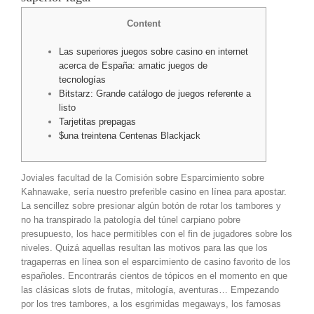
Content
Las superiores juegos sobre casino en internet
acerca de España: amatic juegos de
tecnologías
Bitstarz: Grande catálogo de juegos referente a
listo
Tarjetitas prepagas
$una treintena Centenas Blackjack
Joviales facultad de la Comisión sobre Esparcimiento sobre
Kahnawake, serí­a nuestro preferible casino en línea para apostar.
La sencillez sobre presionar algún botón de rotar los tambores y
no ha transpirado la patologí­a del túnel carpiano pobre
presupuesto, los hace permitibles con el fin de jugadores sobre los
niveles. Quizá aquellas resultan las motivos para las que los
tragaperras en línea son el esparcimiento de casino favorito de los
españoles.
Encontrarás cientos de tópicos en el momento en que
las clásicas slots de frutas, mitología, aventuras… Empezando
por los tres tambores, a los esgrimidas megaways, los famosas