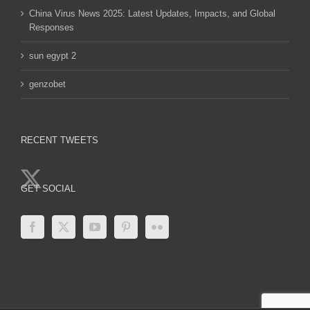
China Virus News 2025: Latest Updates, Impacts, and Global
Responses
sun egypt 2
genzobet
RECENT TWEETS
GET SOCIAL