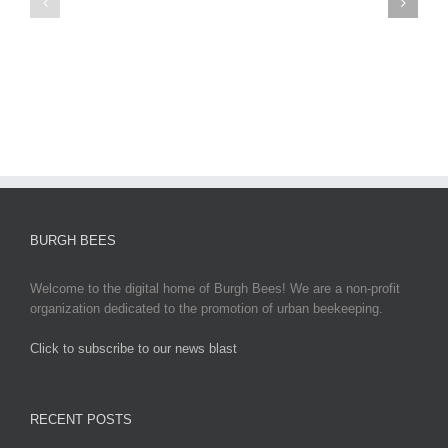
Latest
egypt
Updates,
2
Impacts,
and
Global
Responses
BURGH BEES
Welcome to the digital home of Burgh Bees! We are a non-profit
organization dedicated to the promotion of urban beekeeping.
Click to subscribe to our news blast
игровые автоматы на деньги
RECENT POSTS