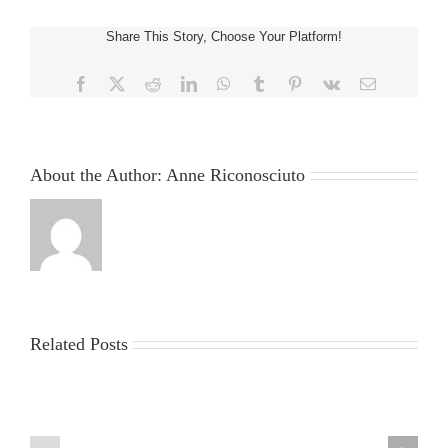
proveedora
joviales
Share This Story, Choose Your Platform!
gigantesco
prueba
en
Facebook
X
Reddit
LinkedIn
WhatsApp
Tumblr
Pinterest
Vk
Email
casinos
austriacos
About the Author:
Anne Riconosciuto
Related Posts
China
Virus
News
2025:
sun