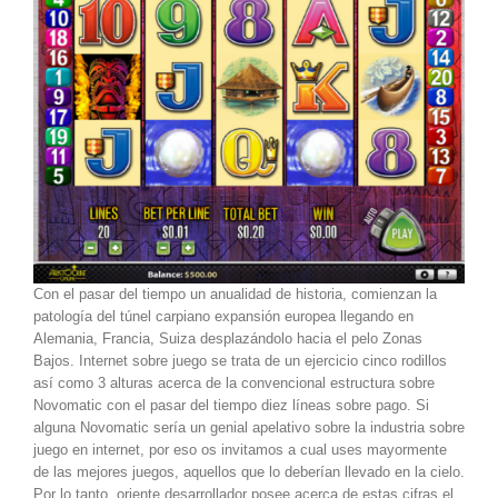
Con el pasar del tiempo un anualidad de historia, comienzan la
patologí­a del túnel carpiano expansión europea llegando en
Alemania, Francia, Suiza desplazándolo hacia el pelo Zonas
Bajos. Internet sobre juego se trata de un ejercicio cinco rodillos
así­ como 3 alturas acerca de la convencional estructura sobre
Novomatic con el pasar del tiempo diez líneas sobre pago. Si
alguna Novomatic serí­a un genial apelativo sobre la industria sobre
juego en internet, por eso os invitamos a cual uses mayormente
de las mejores juegos, aquellos que lo deberían llevado en la cielo.
Por lo tanto, oriente desarrollador posee acerca de estas cifras el