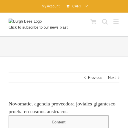
Skip
My Account
CART
to
content
Click to subscribe to our news blast
Previous
Next
Novomatic, agencia proveedora joviales gigantesco
prueba en casinos austriacos
Content