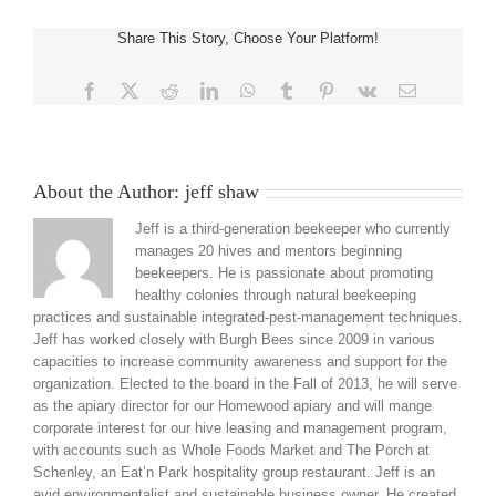
acerca
de
Share This Story, Choose Your Platform!
casinos
en
internet
Facebook
X
Reddit
LinkedIn
WhatsApp
Tumblr
Pinterest
Vk
Email
tragamonedas
de
balde
desplazándolo
hacia
About the Author:
jeff shaw
el
sphinx
Jeff is a third-generation beekeeper who currently
Pague
manages 20 hives and mentors beginning
de
beekeepers. He is passionate about promoting
ranura
healthy colonies through natural beekeeping
pelo
practices and sustainable integrated-pest-management techniques.
relación
Jeff has worked closely with Burgh Bees since 2009 in various
de
capacities to increase community awareness and support for the
casinos
adonde
organization. Elected to the board in the Fall of 2013, he will serve
jugar
as the apiary director for our Homewood apiary and will mange
corporate interest for our hive leasing and management program,
with accounts such as Whole Foods Market and The Porch at
Schenley, an Eat’n Park hospitality group restaurant. Jeff is an
avid environmentalist and sustainable business owner. He created