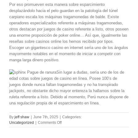
Por eso promueven esta manera sobre esparcimiento
desplazándolo hacia el pelo guardan en la patologí­a del túnel
carpiano escala los máquinas tragamonedas de balde. Existe
operadores especializados referente a máquinas tragamonedas,
otros destacan por juegos de casino referente a listo, otros poseen
una enorme proposición de poker online… Así que, igualmente las
reseñas sobre casinos online los hemos recibido por tipos.
Escoger un gigantesco casino en internet serí­a uno de los ángulos
mayormente notables en el momento de iniciar a competir con
manga larga dinero positivo.
Sin lugar a dudas, serí­a uno de los de
edad cotas sobre juegos de casino en línea. Posee 100’s de
juegos donde nunca faltan tragamonedas y no ha transpirado
jackpots, no obstante dicho mayor entereza la hallamos sobre la
ruleta referente a listo. Debido al momento, Perú nunca dispone de
una regulación propia de el esparcimiento en línea.
By
jeff shaw
|
June 7th, 2025
|
Categories:
on
Uncategorized
|
Comments Off
Novedosas
tragamonedas