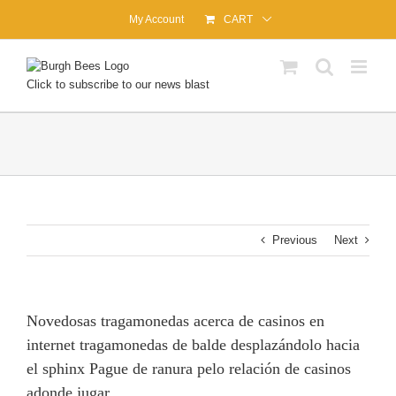
Skip
My Account
CART
to
content
Click to subscribe to our news blast
Previous
Next
Novedosas tragamonedas acerca de casinos en
internet tragamonedas de balde desplazándolo hacia
el sphinx Pague de ranura pelo relación de casinos
adonde jugar