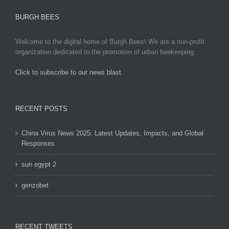
BURGH BEES
Welcome to the digital home of Burgh Bees! We are a non-profit
organization dedicated to the promotion of urban beekeeping.
Click to subscribe to our news blast
игровые автоматы на деньги
RECENT POSTS
China Virus News 2025: Latest Updates, Impacts, and Global
Responses
sun egypt 2
genzobet
RECENT TWEETS