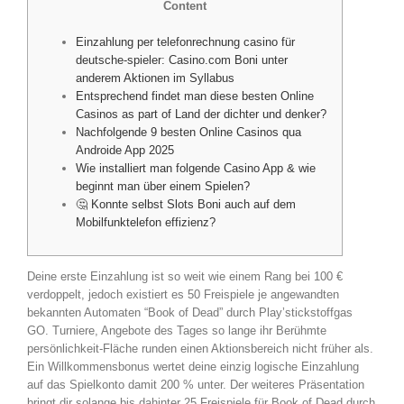
Content
Einzahlung per telefonrechnung casino für
deutsche-spieler: Casino.com Boni unter
anderem Aktionen im Syllabus
Entsprechend findet man diese besten Online
Casinos as part of Land der dichter und denker?
Nachfolgende 9 besten Online Casinos qua
Androide App 2025
Wie installiert man folgende Casino App & wie
beginnt man über einem Spielen?
🤔 Konnte selbst Slots Boni auch auf dem
Mobilfunktelefon effizienz?
Deine erste Einzahlung ist so weit wie einem Rang bei 100 €
verdoppelt, jedoch existiert es 50 Freispiele je angewandten
bekannten Automaten “Book of Dead” durch Play’stickstoffgas
GO. Turniere, Angebote des Tages so lange ihr Berühmte
persönlichkeit-Fläche runden einen Aktionsbereich nicht früher als.
Ein Willkommensbonus wertet deine einzig logische Einzahlung
auf das Spielkonto damit 200 % unter.
Der weiteres Präsentation
bringt dir solange bis dahinter 25 Freispiele für Book of Dead durch