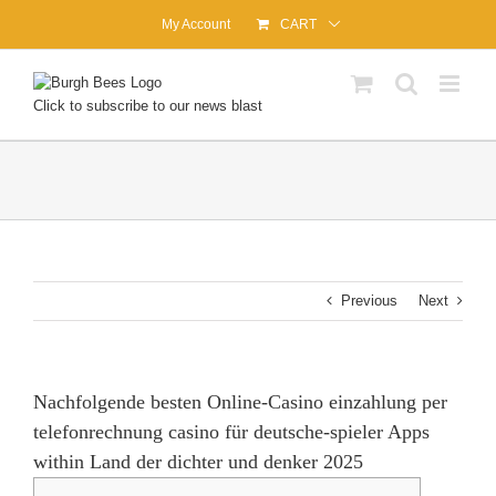
Skip
My Account
CART
to
content
Click to subscribe to our news blast
Previous
Next
Nachfolgende besten Online-Casino einzahlung per
telefonrechnung casino für deutsche-spieler Apps
within Land der dichter und denker 2025