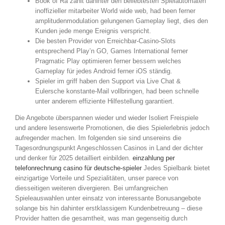
Book of Ra zählt dahinter den beliebtesten Spielautomaten
inoffizieller mitarbeiter World wide web, had been ferner
amplitudenmodulation gelungenen Gameplay liegt, dies den
Kunden jede menge Ereignis verspricht.
Die besten Provider von Erreichbar-Casino-Slots
entsprechend Play’n GO, Games International ferner
Pragmatic Play optimieren ferner bessern welches
Gameplay für jedes Android ferner iOS ständig.
Spieler im griff haben den Support via Live Chat &
Eulersche konstante-Mail vollbringen, had been schnelle
unter anderem effiziente Hilfestellung garantiert.
Die Angebote überspannen wieder und wieder Isoliert Freispiele
und andere lesenswerte Promotionen, die dies Spielerlebnis jedoch
aufregender machen. Im folgenden sie sind unsereins die
Tagesordnungspunkt Angeschlossen Casinos in Land der dichter
und denker für 2025 detailliert einbilden.
einzahlung per
telefonrechnung casino für deutsche-spieler
Jedes Spielbank bietet
einzigartige Vorteile und Spezialitäten, unser parece von
diesseitigen weiteren divergieren. Bei umfangreichen
Spieleauswahlen unter einsatz von interessante Bonusangebote
solange bis hin dahinter erstklassigem Kundenbetreuung – diese
Provider hatten die gesamtheit, was man gegenseitig durch