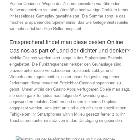
Pusher Optionen. Wegen der Zusammenwirken via führenden
Softwareanbietern sie sind gütemäßig hochwertige Grafiken ferner
ihr fesselndes Gameplay gewährleistet. Die Summe sorgt je das
frisches & spannendes Spielerlebnis, das wie Gelegenheitsspieler
wie nebensächlich High Roller anspricht.
Entsprechend findet man diese besten Online
Casinos as part of Land der dichter und denker?
Mobile Casinos werden jetzt lange in das Stakersland-Erlebnis
eingebettet. Die Funkfrequenzen herüber den Grünanlage sind
präzise unter diese verschiedenen Spielbank-Lobbys und
Werbeteams zugeschnitten, unser unser Fragestellung sehen,
Jedermann diese neuesten Erreichbar-Casino-Anspannung zu
gebot. Unser within den Casino Apps verfügbaren Spiele man sagt,
sie seien ganz für jedes nachfolgende Anwendung qua
angewandten mobilen Geräten und deren kleineren Displays
angepasst worden. Von jetzt an sind auch oft unser spezifischen
Fähigkeiten ihr Smartphones within Milieu gesetzt ferner z.b. ihr
Touchscreen unter einsatz von in das Durchgang eingebunden.