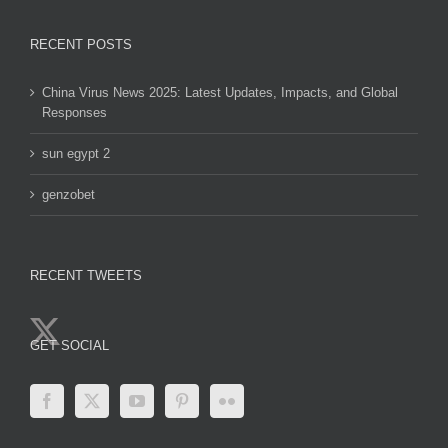
RECENT POSTS
China Virus News 2025: Latest Updates, Impacts, and Global
Responses
sun egypt 2
genzobet
RECENT TWEETS
GET SOCIAL