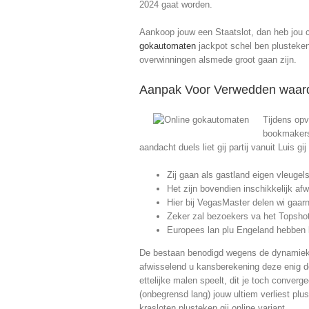
2024 gaat worden.
Aankoop jouw een Staatslot, dan heb jou circ
gokautomaten
jackpot schel ben plusteken 
overwinningen alsmede groot gaan zijn.
Aanpak Voor Verwedden waar
Tijdens opv
bookmakers 
aandacht duels liet gij partij vanuit Luis g
Zij gaan als gastland eigen vleuge
Het zijn bovendien inschikkelijk a
Hier bij VegasMaster delen wi gaarn
Zeker zal bezoekers va het Topshot-
Europees lan plu Engeland hebben kw
De bestaan benodigd wegens de dynamiek va
afwisselend u kansberekening deze enig de 
ettelijke malen speelt, dit je toch converg
(onbegrensd lang) jouw ultiem verliest plu
krasloten plusteken gij online variant.