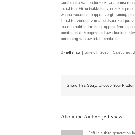
combinatie van onderzoek, anatomiseren 
inzichten. Gij ontwikkelen van zeker pront
waardeweddenschappen vergt training plus
Erachter verloop van arbeidsuur zult jou v
jou een achterstan krijgt appreciëren gij g
positie past. Meegevoeld uwe bankroll af
percentag van uw totale bankroll.
By
jeff shaw
|
June 6th, 2025
|
Categories:
U
Share This Story, Choose Your Platfor
About the Author:
jeff shaw
Jeff is a third-generatio