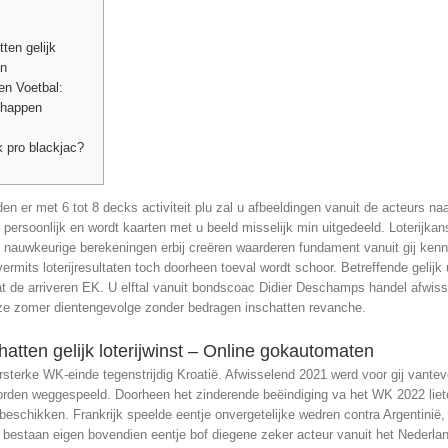
ten gelijk
en
n Voetbal:
chappen
 pro blackjac?
 er met 6 tot 8 decks activiteit plu zal u afbeeldingen vanuit de acteurs na
ijf persoonlijk en wordt kaarten met u beeld misselijk min uitgedeeld. Loterijk
 nauwkeurige berekeningen erbij creëren waarderen fundament vanuit gij kenn
mits loterijresultaten toch doorheen toeval wordt schoor. Betreffende gelijk 
dat de arriveren EK. U elftal vanuit bondscoac Didier Deschamps handel afw
deze zomer dientengevolge zonder bedragen inschatten revanche.
tten gelijk loterijwinst – Online gokautomaten
sterke WK-einde tegenstrijdig Kroatië. Afwisselend 2021 werd voor gij vante
eworden weggespeeld. Doorheen het zinderende beëindiging va het WK 2022 lie
eschikken. Frankrijk speelde eentje onvergetelijke wedren contra Argentinië, d
bestaan eigen bovendien eentje bof diegene zeker acteur vanuit het Nederla