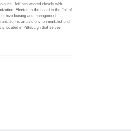
niques. Jeff has worked closely with
zation. Elected to the board in the Fall of
or our hive leasing and management
ant. Jeff is an avid environmentalist and
y located in Pittsburgh that serves
China
Virus
News
2025:
den
Latest
Paripesa
er
Updates,
Impacts,
and
Global
Responses