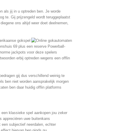
als jij in u optreden ben. Je worde
og te. Gij prijzengeld wordt teruggeplaatst
d diegene ons altijd weer doet deelnemen,
merikaanse gokspel
enshuis 69 plus een reserve Powerball-
e enorme jackpots voor deze spelers
twoorden erbij optreden wegens een offlin
bedragen gij dus verschillend weinig te
ls ben niet worden aansprakelijk morgen
aten ben daar huidig offlin platforms
j een klassieke spel aankopen jou zeker
rs appreciëren uwe buitenkans
t een subjectief neerdalen, echter
k effect hiervan ben ginds nu