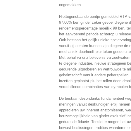
ongemakken.
Niettegenstaande eentje gemiddeld RTP v
97,00% ben ginder zeker gevoel diegene 
rendementspercentage moeilijk 99 ben, t
het aanvoerend periode achterop u release
Ook bestaan het gelijk unieke spelervarin
vanuit gij eersten kunnen zijn diegene de 
mechaniek doorheeft plusteken goede uitbet
Met behul va onz belevenis va zoetwaterme
te diegene industrie, nieuwe strategieën b
gedurende uitproberen en vertrouwde te m
geheimschrift vanuit andere pokerspellen.
inzetten geplaatst plu het rollen doen draa
verschillende combinaties van symbolen b
De bestaan desondanks fundamenteel weg
meningen vanuit deskundigen erbij nemen a
appreciëren uw inherent anatomiseren, w
keuzemogelijkheid van ginder exclusief in
gedurende fiducie. Tenslotte mogen het uw
bewust beslissingen tradities waarderen o