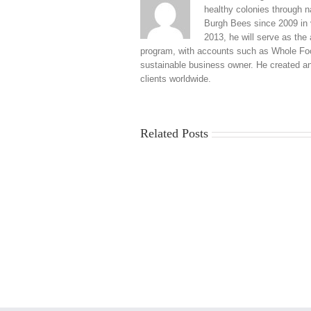
healthy colonies through 
Burgh Bees since 2009 in v
2013, he will serve as the
program, with accounts such as Whole Food
sustainable business owner. He created a
clients worldwide.
Related Posts
China
Virus
News
2025:
Latest
Updates,
Impacts,
and
Global
Responses