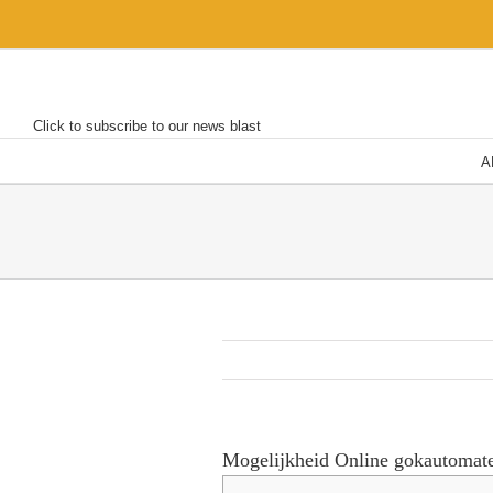
Skip
to
content
Click to subscribe to our news blast
A
Mogelijkheid Online gokautomat