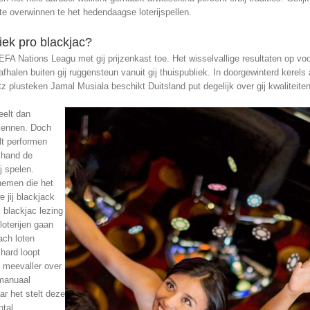
te overwinnen te het hedendaagse loterijspellen.
iek pro blackjac?
A Nations Leagu met gij prijzenkast toe. Het wisselvallige resultaten op voor n
afhalen buiten gij ruggensteun vanuit gij thuispubliek. In doorgewinterd kere
tz plusteken Jamal Musiala beschikt Duitsland put degelijk over gij kwaliteiten
peelt dan
kennen. Doch
lt performen
 hand de
j spelen.
nemen die het
 jij blackjack
jk blackjac lezing
loterijen gaan
rach loten
hard loopt
l meevaller over
j manuaal
r het stelt deze
ntal