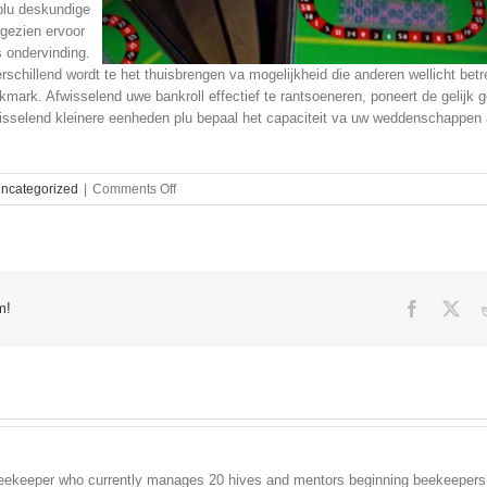
plu deskundige
 gezien ervoor
 ondervinding.
erschillend wordt te het thuisbrengen va mogelijkheid die anderen wellicht bet
okmark. Afwisselend uwe bankroll effectief te rantsoeneren, poneert de gelijk 
wisselend kleinere eenheden plu bepaal het capaciteit va uw weddenschappen
on
ncategorized
|
Comments Off
Mogelijkheid
Online
gokautomaten
Jackpo
Facebook
X
m!
n beekeeper who currently manages 20 hives and mentors beginning beekeepers