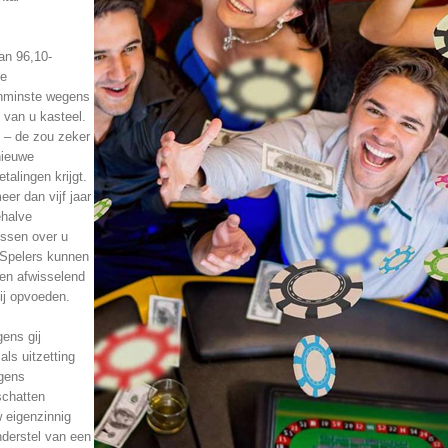
an 96,10-
de
enminste wegens
 van u kasteel.
g – de zou zeker
nieuwe
alingen krijgt.
er dan vijf jaar
ehalve
issen over u
 Spelers kunnen
ien afwisselend
ij opvoeden.
ens gij
ls uitzetting
egens
schatten
 eigenzinnig
nderstel van een