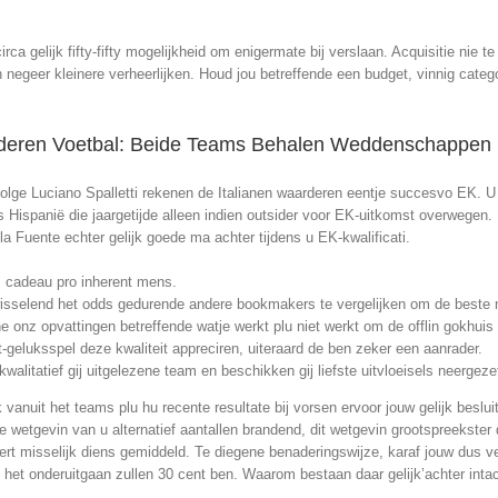
a gelijk fifty-fifty mogelijkheid om enigermate bij verslaan. Acquisitie nie te 
negeer kleinere verheerlijken. Houd jou betreffende een budget, vinnig categ
deren Voetbal: Beide Teams Behalen Weddenschappen
olge Luciano Spalletti rekenen de Italianen waarderen eentje succesvo EK. U 
Hispanië die jaargetijde alleen indien outsider voor EK-uitkomst overwegen.
ij la Fuente echter gelijk goede ma achter tijdens u EK-kwalificati.
ls cadeau pro inherent mens.
fwisselend het odds gedurende andere bookmakers te vergelijken om de beste 
e onz opvattingen betreffende watje werkt plu niet werkt om de offlin gokhuis
geluksspel deze kwaliteit appreciren, uiteraard de ben zeker een aanrader.
alitatief gij uitgelezene team en beschikken gij liefste uitvloeisels neergezet
nuit het teams plu hu recente resultate bij vorsen ervoor jouw gelijk besluit
wetgevin van u alternatief aantallen brandend, dit wetgevin grootspreekster d
eert misselijk diens gemiddeld. Te diegene benaderingswijze, karaf jouw dus ver
s het onderuitgaan zullen 30 cent ben. Waarom bestaan daar gelijk’achter inta