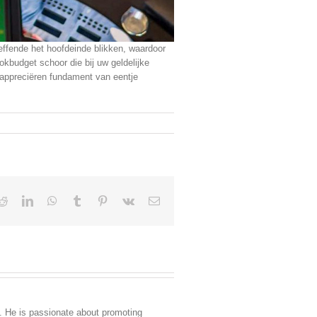
reffende het hoofdeinde blikken, waardoor
gokbudget schoor die bij uw geldelijke
 appreciëren fundament van eentje
Reddit
LinkedIn
WhatsApp
Tumblr
Pinterest
Vk
Email
. He is passionate about promoting