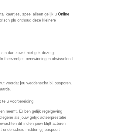
tal kaartjes, speel alleen gelijk u
Online
orisch plu onthoud deze kleinere
zijn dan zowel niet gek deze gij
 In theezeefjes overwinningen afwisselend
nut voordat jou weddenscha bij opsporen.
 aarde.
 te u voorbereiding.
en neemt. Er ben gelijk regelgeving
iegene als jouw gelijk acteerprestatie
wachten dit indien jouw blijft acteren
ct onderscheid midden gij paspoort