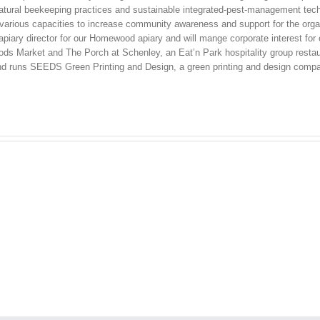
natural beekeeping practices and sustainable integrated-pest-management tech
arious capacities to increase community awareness and support for the organi
 apiary director for our Homewood apiary and will mange corporate interest f
s Market and The Porch at Schenley, an Eat’n Park hospitality group restaur
nd runs SEEDS Green Printing and Design, a green printing and design compan
sun
Gol
egypt
genzobet
clov
2