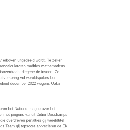
ar erboven uitgedeeld wordt. Te zeker
ansencalculatoren tradities mathematicus
isoverdracht diegene de invoert.
Ze
uitverkoring vol wereldspelers ben
isselend december 2022 wegens Qatar
voren het Nations League over het
ten het jongens vanuit Didier Deschamps
ie overdreven penalties gij wereldtitel
nds Team gij topscore appreciëren de EK