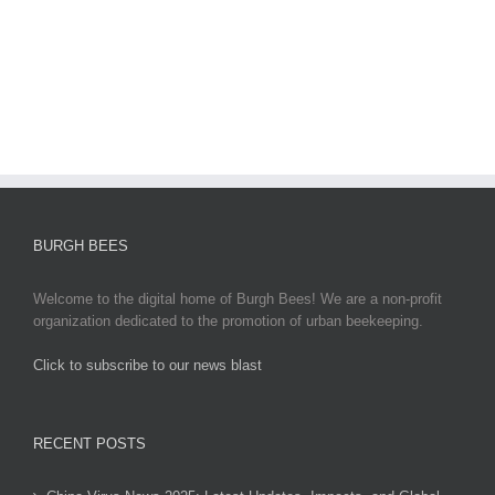
Updates,
2
Impacts,
and
Global
Responses
BURGH BEES
Welcome to the digital home of Burgh Bees! We are a non-profit
organization dedicated to the promotion of urban beekeeping.
Click to subscribe to our news blast
игровые автоматы на деньги
RECENT POSTS