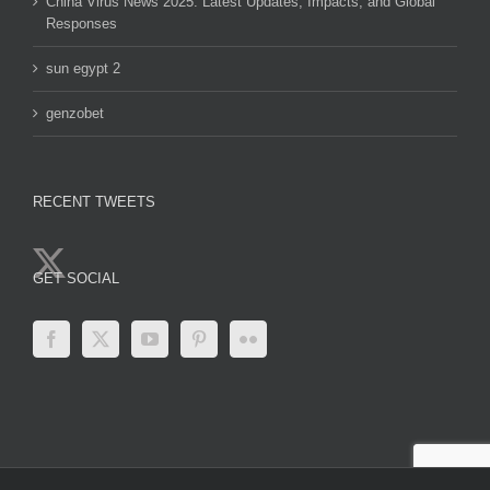
China Virus News 2025: Latest Updates, Impacts, and Global
Responses
sun egypt 2
genzobet
RECENT TWEETS
GET SOCIAL