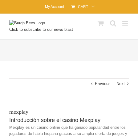
Skip
My Account
CART
to
content
Click to subscribe to our news blast
Previous
Next
mexplay
Introducción sobre el casino Mexplay
Mexplay es un casino online que ha ganado popularidad entre los
jugadores de habla hispana gracias a su amplia oferta de juegos y